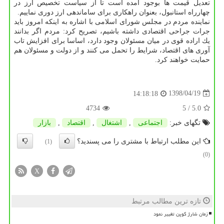
تعدیل قیمت ها بوجود آمده است تا از سیاست تخصیص ارز در
چهارراه استانبول، بعنوان راهكاری برای ساماندهی ارز دوری نماییم.
نماینده مردم در مجلس شورای اسلامی با اشاره به اینكه امروز باید
جرات جراحی اقتصادی داشته باشیم، تصریح كرد: مردم اگر بدانند
یك اراده قوی در میان مسئولان وجود دارد، اساسا برای افزایش تاب
آوری های اقتصاد، شرایط را تحمل می كنند و از دولت و مسئولان هم
حمایت خواهند كرد.
1398/04/19
14:18:18
4734
/ 5
5.0
تگهای خبر:
اجتماعی
,
اشتغال
,
اقتصاد
,
بازار
این مطلب ارتباط با مشتری را می پسندید؟
(1)
(0)
X
تازه ترین مطالب مرتبط
زمان شارژ کوپن تغییر نمود