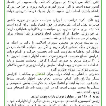
نفتی انتقاد می كردند؛ در صورتی كه نفت یك مصیبت در اقتصاد
كشور شده است و اگر امروز قدرت برنامه ریزی و جراحی بزرگ
داشته باشیم، اساسا این مصیبت تبدیل به یك فرصت تاریخی خواهد
شد.
وی تاكید كرد: ترامپ با اجرای سیاست هایی در حوزه كاهش
صادرات نفتی ایران، یك محبت در حق اقتصاد ملت ایران كرده است
كه البته برای خنثی سازی این سیاست، راهكارهای عملیاتی داریم؛
اما جو روانی حاصل از آن سبب ایجاد وحدت و یك انسجام برای
بازبینی در سیاست های داخلی شده است.
این نماینده مردم در مجلس شورای اسلامی با تاكید بر اینكه ما
امروز در جنگ سختی قرار داریم و اگر می خواهیم اقتصادمان در
مقابل این تلاطمات مقاومت كند، باید نخستین حركت و اقدام دولت
افزایش سطح معیشت عمومی مردم باشد، اظهار داشت: امروز ۳۰
تا ۴۰ درصد مردم به صورت آشكارا گرفتار معیشت هستند و باید
اقدامات اساسی در جهت ایجاد آسایش و آرامش برای تأمین كالاهای
اساسی مورد نیاز مردم صورت گیرد.
حضرتی با اشاره به اینكه دولت برای
اشتغال
و مقابله با افزایش
لشكر بیكاران باید اقدام اساسی انجام دهد، اظهار داشت: نشاط
اجتماعی، امید به آینده و اعتماد مردم به حكومت، بخش خصوصی و
تشكل ها مبحث مهمی است كه در این زمینه باید یك انسجام ملی
وجود داشته باشد.
توزیع ۱، ۱۶۰ هزار میلیارد تومان یارانه پنهان انرژی
رئیس كمیسیون اقتصادی مجلس در بخش دیگری از اظهارات خود با
اشاره به توزیع یارانه پنهان در كشور تصریح كرد: بر مبنای آمارها،