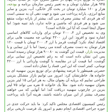
۹۴۵ هزار میلیارد تومان و به تعبیر رئیس سازمان برنامه و
بودجه
،
هزار و ۱۶۰ میلیارد تومان در بحث گاز خانگی، آب، بنزین و سایر
منابع انرژی، یارانه پرداخت می شود و جهت دهی آن به سمتی است
كه هر فردی كه بیشتر مصرف می كند، بیشتر از یارانه دولت منتفع
می شود و هر فردی كه ماشین و خانه ندارد، باید تنبیه شود؛ اما
سوال اینجا است كه آیا این عادلانه است؟
وی به تخصیص ارز ۴، ۲۰۰ تومان برای واردات كالاهای اساسی
اشاره نمود و افزود: این ارز ۴۲۰۰ تومانی چه مصیبت هایی برای
اقتصاد ایجاد نكرد؛ گوشت قرمز با ارز ۴، ۲۰۰ تومان با قیمت ۱۲۰
هزار تومان به دست مصرف كننده می رسید؛ اما با ارز نیمایی و با
مدیریت
بازار
، قیمت این گوشت به ۸۰ -۹۰ هزار تومان رسیده است؛
پس این نشان داده است كه به رغم تخصیص ارز نیمایی برای
گوشت، اما قیمت آن در مقایسه با گوشت وارداتی با ارز ۴۲۰۰
تومانی، كمتر است كه این امر، فساد را نشان داده است.
حضرتی همینطور با عرضه پیشنهادی برای توزیع بنزین سهمیه ای به
خانواده ها، خاطرنشان كرد: امروز می توانیم بازار متشكل بنزینی
طراحی نماییم كه برپایه آن بعنوان مثال، به هر ایرانی ۱۵ لیتر بنزین
بعنوان سهمیه داده شود. مثلاً یك خانواده ۵ نفره می تواند ۷۵ لیتر
بنزین در چارچوب سهمیه دریافت كند؛ اما آنهایی كه می خواهند
مصرف بیشتر از این میزان داشته باشند، هزینه آنرا باید پرداخت
كنند.
رئیس كمیسیون اقتصادی مجلس تاكید كرد: ما باید حركت جدی در
حوزه جراحی اقتصادی انجام دهیم و امروز یك فرصت تاریخی برای