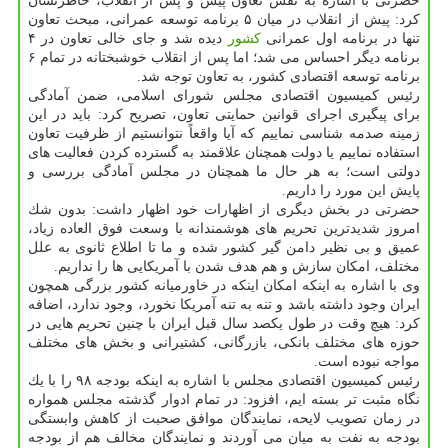
حضرتی با اشاره به نقش تعاون پیش و پس از انقلاب، خاطرنشان
كرد: پیش از انقلاب در میان ۵ برنامه توسعه عمرانی، مبحث تعاون
تنها در برنامه اول عمرانی
كشور
دیده شد و جای خالی تعاون در ۴
برنامه دیگر احساس می شد؛ اما پس از انقلاب خوشبختانه در تمام ۶
برنامه توسعه اقتصادی كشور، به تعاون توجه شد.
رئیس كمیسیون اقتصادی مجلس شورای اسلامی، ضمن آمادگی
برای پیگیری اجرای قوانین حمایتی تعاون، تصریح كرد: باید در این
زمینه صدمه شناسی نماییم كه آیا واقعاً نتوانستیم از ظرفیت تعاون
استفاده نماییم یا دولت همچنان علاقمند به گسترده كردن فعالیت های
دولتی است؛ به هر حال ما همچنان در مجلس آمادگی بررسی و
پایش این مورد را داریم.
حضرتی در بخش دیگری از اظهارات خود اظهار داشت: بدون شك
امروز شدیدترین تحریم های هوشمندانه با وسعت فوق العاده زیاد،
عمیق و بی نظیر دامن گیر كشور شده و ما تا اطلاع ثانوی به علل
مختلف، امكان سازش و هم هدف شدن با آمریكایی ها را نداریم.
وی با اشاره به اینكه امكان اینكه در خاورمیانه كشور بزرگی همچون
ایران وجود داشته باشد و تنه به تنه آمریكا نخورد، وجود ندارد، اضافه
كرد: هیچ وقت در طول یكصد سال قبل ایران با چنین تحریم هایی در
حوزه های مختلف بانكی، بازرگانی، كشتیرانی و بخش های مختلف
مواجه نبوده است.
رئیس كمیسیون اقتصادی مجلس با اشاره به اینكه بودجه ۹۸ را با یك
نگاه مثبت تر بسته ایم، افزود: در تمام ادوار گذشته مجلس همواره
در زمان تصویب لایحه، نمایندگان موافق صحبت از كاهش وابستگی
بودجه به نفت به میان می آوردند و نمایندگان مخالف هم از بودجه