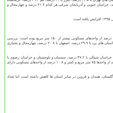
۳۵.۲ درصد و خراسان رضوی با ۳۴.۲ درصد تعلق داشته است. كم ترین تعداد اجاره نشین ها هم در استان های اردبیل با ۱۹.۴ درصد، گلستان ۲۱.۱ درصد، خراسان جنوبی و آذربایجان شرقی هر كدام ۲۱.۴ درصد و چهارمحال و
در سرشماری سال ۱۳۹۵، از تعداد ۲۲ میلیون و ۸۳۰ هزار واحد مسكونی كشور، مساحت زیربنای ۳۰.۹ درصد از واحدها ۷۵ متر مربع و كمتر از ۱۰.۶ درصد از واحدهای مسكونی بیشتر از ۱۵۰ متر مربع بوده است. بررسی
مساحت زیربنای واحدهای مسكونی در استان ها نشان می دهد، بیشترین درصد واحدهای مسكونی با مساحت زیربنای بیشتر از ۱۵۰ متر مربع، مربوط به استان های یزد با ۲۹.۹ درصد، اصفهان با ۲۰.۸ درصد، چهارمحال و بختیاری
بیشترین واحدهای مسكونی با مساحت زیربنای ۷۵ متر مربع و كمتر مربوط به استان های تهران با ۴۹.۶ درصد، گیلان با ۴۴.۸ درصد، قزوین ۴۰.۱ درصد، خراسان شمالی با ۳۷.۲ درصد، سیستان و بلوچستان و خراسان رضوی با
۳۶.۹ درصد و كرمان با ۳۶.۷ درصد بوده اند. در آبان ۱۳۹۰، از تعداد ۱۹ میلیون و ۹۵۴ هزار و ۷۰۸ واحد مسكونی در كل كشور مساحت زیربنای ۳۲.۵ درصد از واحدها ۷۵ متر مربع و كمتر و ۱۰.۸ درصد از واحدهای مسكونی دارای
ا مساحت زیربنای ۷۵ مترمربع و كمتر به جز استان های گیلان، گلستان، همدان و قزوین در سایر استان ها كاهش داشته است اما تعداد