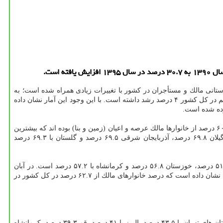
۱۳۹، جغرافیای استانی مالك و مستأجران در كشور با تغییرات زیادی همراه شده است؛ به
صورتی كه نسبت به پنج سال قبل یعنی سرشماری سال ۱۳۹۰ سهم مالكان واحدهای مسكونی ۲.۲ درصد كاهش یافته است و تعداد خانوارهای مستأجر هم در كل كشور ۴ درصد رشد داشته است. با این وجود این آمار نشان داده
بر اساس گزارش جدید مركز آمار ایران، در سرشماری سال ۱۳۹۵، از تعداد ۲۳ میلیون و ۵۸۰ هزار و ۲۲۱ خانوار كشور ساكن در واحدهای مسكونی، ۶۰.۵ درصد از خانوارها مالك عرصه و اعیان (زمین و بنا) بوده اند كه بیشترین
درصد مالكیت عرصه و اعیان به ترتیب در استان های اردبیل با ۷۱.۵ درصد، مازندران ۷۱.۴ درصد، خراسان جنوبی ۷۱.۲ درصد، زنجان ۶۹.۹ درصد، گیلان ۶۹.۸ درصد، آذربایجان شرقی ۶۹.۵ درصد و گلستان با ۶۹.۳ درصد
كمترین سهم مالكیت واحدهای مسكونی در بین استان های كشور هم در این سال، مربوط به استان های تهران با ۴۸.۸ درصد، قم ۴۹.۹ درصد، البرز ۵۱.۸ درصد، خوزستان ۵۶.۸ درصد و كرمانشاه با ۵۷.۲ درصد است. در آبان
سال ۱۳۹۰ از تعداد ۲۱ میلیون و ۴۹ هزار و ۹۳۴ خانوار، ۶۲.۷ درصد از خانوارها مالك عرصه و اعیان بوده اند. مقایسه سرشماری سال های ۱۳۹۰ با ۱۳۹۵ نشان داده است كه درصد خانوارهای مالك از ۶۲.۷ درصد در كل كشور در
همچنین بر اساس این آمارها، در سرشماری سال ۱۳۹۵، ۳۰.۷ درصد خانوارها اجاره نشین بوده اند. بیشترین درصد خانوارهای اجاره نشین به ترتیب در استان های تهران با ۴۳.۵ درصد، البرز با ۴۱ درصد، قم ۳۹.۳ درصد، كرمانشاه