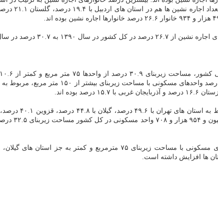
مقایسه دو سرشماری سال های ۹۰ با ۹۵ نشان داده است تعداد واحدهای مسكونی ب