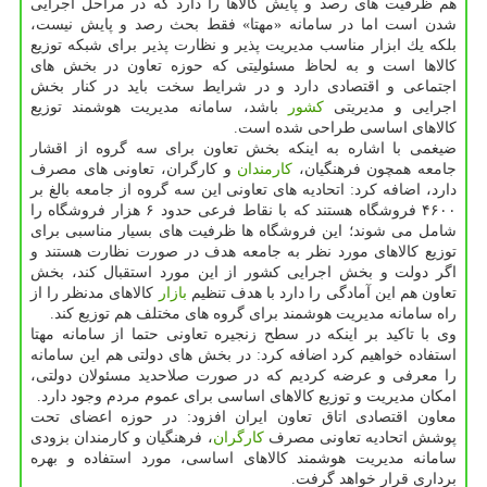
هم ظرفیت های رصد و پایش كالاها را دارد كه در مراحل اجرایی
شدن است اما در سامانه «مهتا» فقط بحث رصد و پایش نیست،
بلكه یك ابزار مناسب مدیریت پذیر و نظارت پذیر برای شبكه توزیع
كالاها است و به لحاظ مسئولیتی كه حوزه تعاون در بخش های
اجتماعی و اقتصادی دارد و در شرایط سخت باید در كنار بخش
اجرایی و مدیریتی
كشور
باشد، سامانه مدیریت هوشمند توزیع
كالاهای اساسی طراحی شده است.
ضیغمی با اشاره به اینكه بخش تعاون برای سه گروه از اقشار
جامعه همچون فرهنگیان،
كارمندان
و كارگران، تعاونی های مصرف
دارد، اضافه كرد: اتحادیه های تعاونی این سه گروه از جامعه بالغ بر
۴۶۰۰ فروشگاه هستند كه با نقاط فرعی حدود ۶ هزار فروشگاه را
شامل می شوند؛ این فروشگاه ها ظرفیت های بسیار مناسبی برای
توزیع كالاهای مورد نظر به جامعه هدف در صورت نظارت هستند و
اگر دولت و بخش اجرایی كشور از این مورد استقبال كند، بخش
تعاون هم این آمادگی را دارد با هدف تنظیم
بازار
كالاهای مدنظر را از
راه سامانه مدیریت هوشمند برای گروه های مختلف هم توزیع كند.
وی با تاكید بر اینكه در سطح زنجیره تعاونی حتما از سامانه مهتا
استفاده خواهیم كرد اضافه كرد: در بخش های دولتی هم این سامانه
را معرفی و عرضه كردیم كه در صورت صلاحدید مسئولان دولتی،
امكان مدیریت و توزیع كالاهای اساسی برای عموم مردم وجود دارد.
معاون اقتصادی اتاق تعاون ایران افزود: در حوزه اعضای تحت
پوشش اتحادیه تعاونی مصرف
كارگران
، فرهنگیان و كارمندان بزودی
سامانه مدیریت هوشمند كالاهای اساسی، مورد استفاده و بهره
برداری قرار خواهد گرفت.