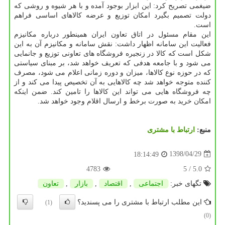
ضیغمی تصریح كرد: این ابزار بوجود آمده و با هر شیوه و روشی كه
دولت تصمیم بگیرد امكان توزیع و عرضه كالاهای اساسی فراهم
است.
این مقام مسئول در اتاق تعاون ایران همینطور درباره مكانیزم
فعالیت این سامانه اظهار داشت: نقش سامانه و مكانیزم آن به این
شكل است كه كالا در زنجیره فروشگاه های تعاونی توزیع و جانمایی
می شود و با جامعه هدفی كه تعریف خواهد شد، بر مبنای سیاستی
كه در حوزه نوع كالاها، میزان و دوره زمانی اعلام می شود، مصرف
كننده متوجه خواهد شد چه كالاهایی به آن تخصیص پیدا می كند و از
چه فروشگاه هایی می تواند این كالاها را تامین كند. ضمن اینكه
امكان خرید به صورت برخط و ارسال اقلام وجود خواهد شد.
منبع:
ارتباط با مشتری
1398/04/29
18:14:49
4783
/ 5
5.0
تگهای خبر:
اجتماعی
,
اقتصاد
,
بازار
,
تعاون
این مطلب ارتباط با مشتری را می پسندید؟
(1)
(0)