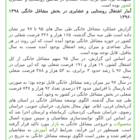
كشور
بوده است.
آمار اشتغال روستایی و عشایری در بخش مشاغل خانگی ۱۳۹۸
-۱۳۹۶
گزارش عملكرد مشاغل خانگی طی سال های ۹۵ تا ۹۷ نیز نشان
داده است طی سه سال گذشته، ۱۶۵ هزار و ۳۲۶ فرصت شغلی در
كشور در حوزه مشاغل خانگی بوجود آمده است كه این روند در هر
سال تصاعدی و میزان رشد اشتغال بوجود آمده نسبت به سال
ماقبل، قابل توجه بوده است.
بر اساس این گزارش، در سال ۹۵ سهم مشاغل خانگی از كل
اشتغال كشور، ۱۹ هزار و ۱۹۱ فرصت شغلی بود كه این میزان در
سال ۹۶ با رشد حدود ۳ برابری، به ۵۳ هزار و ۳۸۸ فرصت شغلی
رسید.
در سال ۹۷ نیز میزان رشد مشاغل خانگی قابل توجه بود؛ به صورتی
كه پارسال با افرایش حدود ۷۴ درصدی تعداد ۹۲ هزار و ۷۴۷ فرصت
شغلی در بخش مشاغل خانگی در كشور به وجود آمد.
طی چند سال گذشته، الگوی توسعه مشاغل خانگی در استان های
آذربایجان غربی، ایلام، چهار محال بختیاری، خراسان جنوبی، خراسان
رضوی، خراسان شمالی، كردستان، كرمانشاه و لرستان اجرا شد كه
بر اساس این الگو، توانمندسازی متقاضیان و سپس سوژه اتصال
محصولات
و خروجی مشاغل خانگی به
بازار
مورد تاكید قرار گرفته
است. همینطور در این فرآیند، شرایط ارائه
آموزش
به متقاضیان
فراهم شده و مقرر است الگوی توسعه مشاغل خانگی به تدریج در