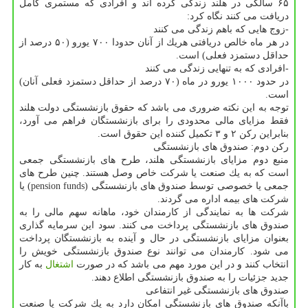
۶۵ سالگی در هلند زندگی كرده اند و افرادی كه مستمری كامل
دریافت می كنند نگاه كرد:
-زوج هایی كه باهم زندگی می كنند
در هر ماه خالص دریافتی هریك از آنان حدودا ۷۰۰ یورو (۵۰ درصد از
حداقل دستمزد فعلی) است.
-افرادی كه به تنهایی زندگی می كنند
در حدود ۱۰۰۰ یورو در ماه (۷۰ درصد از حداقل دستمزد فعلی آنان)
است.
توجه به این نكته ضروری می باشد كه حقوق بازنشستگی دولت هلند
فقط مزایای مالی محدودی را برای بازنشستگان فراهم می آورد،
بنابراین ركن ۲ و ۳ تكمیل كننده این حقوق است.
ركن دوم: صندوق های بازنشستگی
منبع دوم مزایای بازنشستگی هلند، طرح های بازنشستگی جمعی
است كه به یك صنعت یا شركت خاص وصل هستند. چنین طرح های
جمعی یا خصوصی توسط صندوق های بازنشستگی (pension funds) یا
شركت های بیمه اداره می گردند.
شركت ها به نمایندگی از كارمندان خود، ماهانه سهم مالی را به
صندوق های بازنشستگی پرداخت می كنند. سود این سرمایه گذاری
بعنوان مزایای بازنشستگی در حال و آینده به بازنشستگان پرداخت
می شود. كارمندان می توانند نوع صندوق بازنشستگی خویش را
انتخاب كنند و در این مورد مهم می باشد كه در صورت
اشتغال
به كار
جدید جزئیات را به صندوق بازنشستگی اطلاع دهند.
صندوق های بازنشستگی غیر انتفاعی
باآنكه صندوق های بازنشستگی امكان دارد به یك شركت یا صنعت