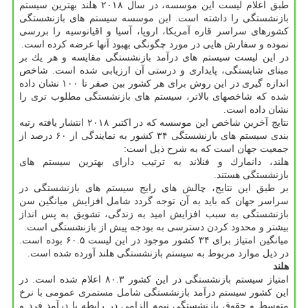
طبق اعلام لیست این موسسه، در سال ۲۰۱۸ هلند بهترین سیستم
بازنشستگی را داشته است. این موسسه سیستم های بازنشستگی
كشورهای سراسر قاره آمریكا، اروپا، آسیا و اقیانوسیه را بررسی
نموده و سفارش هایی در مورد چگونگی بهبود آنها عرضه كرده است.
در این لیست سیستم های درآمد بازنشستگی مقایسه و هر یك بر
مبنای شایستگی، پایداری و درستی آن ارزیابی شده است. شاخص
اندازه گیری در این روش برای هر كشور بین صفر تا ۱۰۰ نشان داده
شده كه شاخصهای بالاتر، سیستم های بازنشستگی مطلوب تری را
نشان داده است.
نتایج آخرین شاخص این موسسه كه در اكتبر ۲۰۱۸ انتشار یافته رتبه
بندی سیستم های بازنشستگی ۳۴ كشور به نمایندگی از ۶۰ درصد از
جمعیت جهان است كه به شرح ذیل است:
هلند، دانمارك و فنلاند به ترتیب دارای بهترین سیستم های
بازنشستگی هستند.
بر طبق این نتایج، چالش های رایج سیستم های بازنشستگی در
سراسر جهان كه باید به آن توجه گردد شامل افزایش میانگین سن
بازنشستگی به سبب افزایش امید به زندگی، تشویق به پس انداز
بیشتر و محدود كردن دسترسی به بودجه پیش از بازنشستگی است.
میانگین امتیاز برای ۳۴ كشور موجود در این لیست ۶۰.۵ بوده است.
در ذیل موارد مربوط به سیستم بازنشستگی هلند آورده شده است.
هلند
امتیاز سیستم بازنشستگی در این كشور ۸۰.۳ اعلام شده است. در
این كشور سیستم درآمد بازنشستگی شامل مستمری عمومی با نرخ
متوسط و حقوق بازنشستگی نیمه الزامی در رابطه با درآمد فرد و