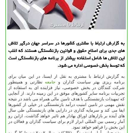
به گزارش ارتباط با مشتری كشورها در سراسر جهان درگیر تلاش
های جدی برای اصلاح حقوق و قوانین بازنشستگی هستند كه اغلب
این تلاش ها شامل استفاده بیشتر از برنامه های بازنشستگی است
كه توسط بخش خصوصی اداره می شود.
به گزارش ارتباط با مشتری به نقل از ایسنا، در این میان برای
برنامه ریزی بهتر سیاست گذاران و
جامعه
نظارتی و همینطور
شركت كنندگان در بخش خصوصی، نیاز فزاینده ای به استفاده از
تجربیات برنامه سایر كشورهای موفق در این زمینه دارند. از آنجایی
كه تمهیدات بازنشستگی با هدف تامین مالی همراه می باشد در نتیجه
نقش مهمی در تامین امنیت درآمد بازنشستگی در خیلی از كشورها
ایفا می كند و سرمایه گذاری در دارایی های بازنشستگی طی سال
های آینده بر بازارهای اوراق بهادار هم تاثیر خواهد گذاشت، ازاین رو
آمار رسمی بین المللی ابزار لازم برای سیاست گذاران و فعالان در
این بخش را فراهم خواهد نمود.
پروژه جهانی آمار بازنشستگی (GPS) در سال ۲۰۰۲ توسط كارگروه