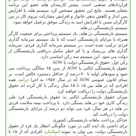
قراردادهای صنعتی است. بیشتر كارمندان هلند عضو این برنامه
شغلی هستند. نتایج این تحقیق مشخص كرد سیستم هلند با افزایش
پس انداز و كاهش بدهی خانوار و افزایش مشاركت نیروی كار در بین
كارگران مسن با افزایش امید به زندگی موفق ترعمل خواهد نمود.
سیستم بازنشستگی در هلند
سیستم بازنشستگی در هلند، یك سیستم پرداختی برای جمعیت كارگر
همراه با مزایای بازنشستگی است كه با یك سیستم سرمایه گذاری
فردی تركیب شده است. در سیستم سرمایه گذاری فردی، سرمایه
گذاری های پرریسك و یا كم خطر مكمل دریافتی بازنشستگان از
دولت می شود. این سیستم سه ركن اساسی دارد.
ركن اول: حقوق بازنشستگی دولت یا AOW
حقوق بازنشستگی ایالتی یا AOW از سن ۶۵ سالگی پرداخت می
شود و سودهای اولیه تا ۷۰ درصد از حداقل دستمزد خالص است. بر
مبنای قانون عمومی AOW كه در سال ۱۹۵۷ به اجرا
درآمد
، همه
افرادی كه در هلند بین ۱۵ تا ۶۵ سال زندگی یا كار كرده اند حقوق
بازنشستگی دولت را دریافت خواهند كرد.
میزان حقوق بازنشستگی ایالتی به حقوق بازنشستگی فرد طی
زندگی كاری خود در هلند بستگی دارد. با پرداخت بیمه سلامت فردی
در هلند در هر سال، فرد می تواند دو درصد از مزایای بازنشستگی
دولت را دریافت كند.
حداكثر پرداخت ماهانه بازنشستگی كشوری
برای داشتن یك ایده كلی در مورد چگونگی انتظار یك فرد از حقوق
بازنشستگی دولت، می توان به نمونه
استاندارد
افرادی كه از ۱۵ تا