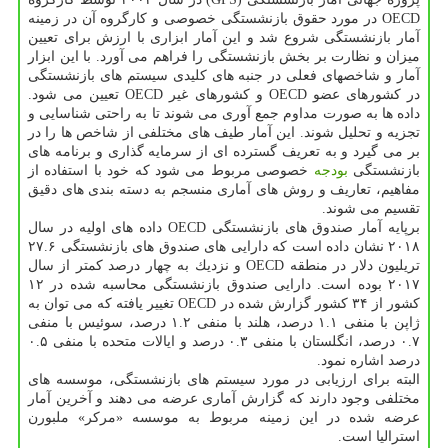
OECD در مورد حقوق بازنشستگی خصوصی و كارگروه آن در زمینه
آمار بازنشستگی شروع شد و این آمار ابزاری با ارزش برای تعیین
میزان و نظارت بر بخش بازنشستگی را فراهم می آورد. با این ابزار
آمار و شاخصهای فعلی در جنبه های كلیدی سیستم های بازنشستگی
در كشورهای عضو OECD و كشورهای غیر OECD تعیین می شود.
داده ها به صورت مداوم جمع آوری می شوند تا به راحتی شناسایی و
تجزیه و تحلیل شوند. این آمار طیف های مختلفی از شاخص ها را در
بر می گیرد و به تعریف گسترده ای از سرمایه گذاری و برنامه های
بازنشستگی
بودجه
خصوصی مربوط می شود كه خود با استفاده از
مفاهیم، تعاریف و روش های آماری منسجم به دسته بندی های دقیق
تقسیم می شوند.
برپایه آمار صندوق های بازنشستگی OECD داده های اولیه در سال
۲۰۱۸ نشان داده است كه دارایی های صندوق های بازنشستگی ۲۷.۶
تریلیون دلار در منطقه OECD و نزدیك به چهار درصد كمتر از سال
۲۰۱۷ بوده است. دارایی صندوق بازنشستگی محاسبه شده در ۱۲
كشور از ۳۴ كشور گزارش شده در OECD تغییر یافته كه می توان به
ژاپن با منفی ۱.۱ درصد، هلند با منفی ۱.۲ درصد، سوئیس با منفی
۰.۷ درصد، انگلستان با منفی ۰.۳ درصد و ایالات متحده با منفی ۰.۵
درصد اشاره نمود.
البته برای ارزیابی در مورد سیستم های بازنشستگی، موسسه های
مختلفی وجود دارند كه گزارش آماری عرضه می دهند و آخرین آمار
عرضه شده در این زمینه مربوط به موسسه «مركر» ملبورن
استرالیا است.