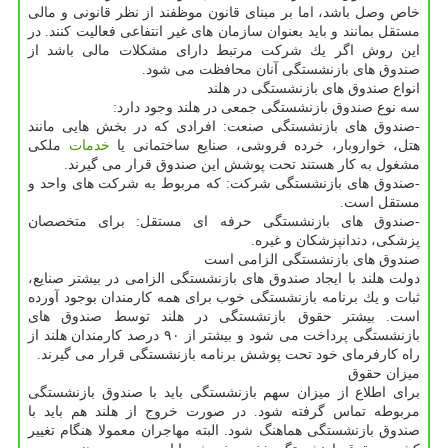
خاص وصل باشد، اما بر مبنای قانون موظفند از نظر قانونی و مالی
مستقل بمانند و باید بعنوان سازمان های غیر انتفاعی فعالیت كنند. در
این روش اگر یك شركت مرتبط دارای مشكلات مالی باشد از
صندوق های بازنشستگی آنان محافظت می شود.
انواع صندوق های بازنشستگی در هلند
سه نوع صندوق بازنشستگی جمعی در هلند وجود دارد:
-صندوق های بازنشستگی صنعت: افرادی كه در بخش هایی مانند
هتل، خواروبار، خرده فروشی، صنایع ساختمانی یا
خدمات
ملكی
مشغول به كار هستند تحت پوشش این صندوق قرار می گیرند.
-صندوق های بازنشستگی شركت: كه مربوط به شركت های واحد و
مستقل است.
-صندوق های بازنشستگی حرفه ای مستقل: برای متخصصان
پزشكی، دندانپزشكان و غیره.
صندوق های بازنشستگی الزامی است
دولت هلند با ایجاد صندوق های بازنشستگی الزامی در بیشتر صنایع،
ثبات و یك برنامه بازنشستگی خوب برای همه كارمندان بوجود آورده
است. بیشتر حقوق بازنشستگی در هلند توسط صندوق های
بازنشستگی پرداخت می شود و بیشتر از ۹۰ درصد كارمندان هلند از
راه كارفرمای خود تحت پوشش برنامه بازنشستگی قرار می گیرند.
میزان حقوق
برای اطلاع از میزان سهم بازنشستگی باید با صندوق بازنشستگی
مربوطه تماس گرفته شود. در صورت خروج از هلند هم باید با
صندوق بازنشستگی هماهنگ شود. البته مهاجران معمولا هنگام تغییر