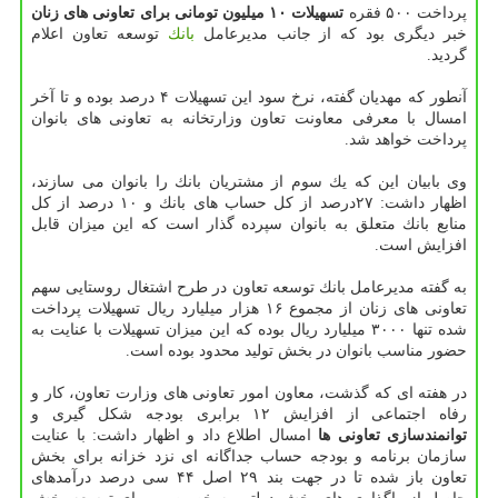
پرداخت ۵۰۰ فقره
تسهیلات ۱۰ میلیون تومانی برای تعاونی های زنان
خبر دیگری بود كه از جانب مدیرعامل
بانك
توسعه تعاون اعلام
گردید.
آنطور كه مهدیان گفته، نرخ سود این تسهیلات ۴ درصد بوده و تا آخر
امسال با معرفی معاونت تعاون وزارتخانه به تعاونی های بانوان
پرداخت خواهد شد.
وی بابیان این كه یك سوم از مشتریان بانك را بانوان می سازند،
اظهار داشت: ۲۷درصد از كل حساب های بانك و ۱۰ درصد از كل
منابع بانك متعلق به بانوان سپرده گذار است كه این میزان قابل
افزایش است.
به گفته مدیرعامل بانك توسعه تعاون در طرح اشتغال روستایی سهم
تعاونی های زنان از مجموع ۱۶ هزار میلیارد ریال تسهیلات پرداخت
شده تنها ۳۰۰۰ میلیارد ریال بوده كه این میزان تسهیلات با عنایت به
حضور مناسب بانوان در بخش تولید محدود بوده است.
در هفته ای كه گذشت، معاون امور تعاونی های وزارت تعاون، كار و
رفاه اجتماعی از افزایش ۱۲ برابری بودجه شكل گیری و
توانمندسازی تعاونی ها
امسال اطلاع داد و اظهار داشت: با عنایت
سازمان برنامه و بودجه حساب جداگانه ای نزد خزانه برای بخش
تعاون باز شده تا در جهت بند ۲۹ اصل ۴۴ سی درصد درآمدهای