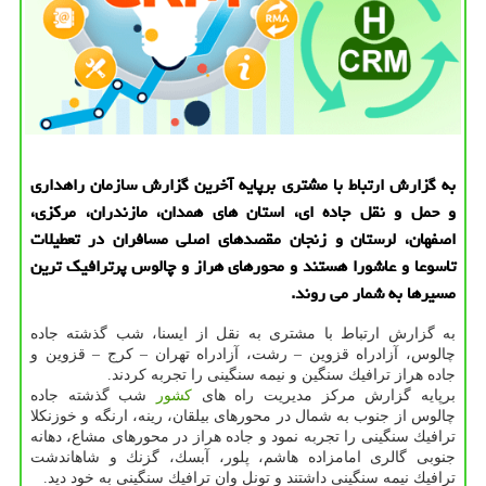
به گزارش ارتباط با مشتری برپایه آخرین گزارش سازمان راهداری
و حمل و نقل جاده ای، استان های همدان، مازندران، مركزی،
اصفهان، لرستان و زنجان مقصدهای اصلی مسافران در تعطیلات
تاسوعا و عاشورا هستند و محورهای هراز و چالوس پرترافیك ترین
مسیرها به شمار می روند.
به گزارش ارتباط با مشتری به نقل از ایسنا، شب گذشته جاده
چالوس، آزادراه قزوین – رشت، آزادراه تهران – كرج – قزوین و
جاده هراز ترافیك سنگین و نیمه سنگینی را تجربه كردند.
برپایه گزارش مركز مدیریت راه های
كشور
شب گذشته جاده
چالوس از جنوب به شمال در محورهای بیلقان، رینه، ارنگه و خوزنكلا
ترافیك سنگینی را تجربه نمود و جاده هراز در محورهای مشاع، دهانه
جنوبی گالری امامزاده هاشم، پلور، آبسك، گزنك و شاهاندشت
ترافیك نیمه سنگینی داشتند و تونل وان ترافیك سنگینی به خود دید.