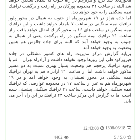
محورهای سد كرج و هزارچم در راه جنوب به شمال سنگین خواهد
شد البته در ساعت ۲۱ محدوده پوركان در راه رفت و برگشت ترافیك
نیمه سنگینی را به خود خواهد دید.
اما جاده هراز در ۱۹ شهریورماه از جنوب به شمال در محور پلور
ترافیك نیمه سنگینی در ساعت ۷ بامداد خواهد داشت و این ترافیك
نیمه سنگین در ساعت های ۱۶ به محور گزنك انتقال خواهد یافت و از
ساعت ۲۱ ترافیك نیمه سنگین در راه برگشت یعنی از شمال به
جنوب به وجود خواهد آمد كه البته برای جاده چالوس هم همین
وضعیت به وجود خواهد آمد.
برپایه گزارش مركز مدیریت راه های كشور مشكلی در جاده
فیروزكوه طی این روزها وجود نخواهد داشت و آزادراه تهران – قم با
وجود ترافیك پرحجم هم وضعیت بسیار بهتری نسبت به دو مسیر
مذكور خواهد داشت اما از ساعت ۲۱ آزادراه قم به تهران ترافیك
نیمه سنگینی در محور نعلبندان به وجود خواهد آمد و در ۱۹
شهریورماه هم به غیر از ساعت ۱۷ در محدوده عوارضی كه ترافیك
نیمه سنگینی خواهد داشت، ساعت ۲۱ ترافیك سنگینی پیشبینی شده
است اما به گزارش این مركز ساعت ۲۳ ترافیك در این راه آخر می
یابد.
1398/06/18
12:43:08
4462
/ 5
5.0