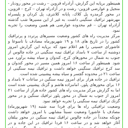
همینطور برپایه این گزارش، آزادراه قزوین – رشت در محور رودبار -
منجیل و عوارضی قزوین- رشت و در آزادراه تهران – كرج – قزوین،
در محور گرمدره پل كلاك، پایانه كلانتری، پل كردان و پلیسراه
مهرشهر ترافیك سنگینی داشت. به غیر از این مسیرها شب گذشته
آزادراه تهران – قم محدوده عوارضی هم همین وضعیت را تجربه
نمود.
مركز مدیریت راه های كشور وضعیت مسیرهای پرتردد و پرترافیك
كشور را در تاریخ های ۱۸ و ۱۹ شهریورماه مصادف با تاسوعا و
عاشورای حسینی را هم اعلام نمود كه برپایه این گزارش امروز
دوشنبه از ساعت ۷ بامداد ترافیك نیمه سنگینی در جاده چالوس از
جنوب به شمال در محورهای كرج، كندوان و سیاه بیشه برآورد می
شود. همینطور از ساعت ۱۶ امروز همین مسیر در محور كندوان و
سد كرج ترافیك سنگینی خواهد داشت و ترافیك نیمه سنگینی از
ساعت ۲۱ در محدوده گچسر و سیاه بیشه پیشبینی شده است.
ترافیك در جاده هراز برای امروز نیمه سنگین در ساعات ۷ بامداد و
۱۶ برای محورهای پلور، امامزاده هاشم و گزنك پیشبینی شده است
اما به گزارش مركز مدیریت راه های كشور جاده هراز از ساعت ۲۱
امروز از جنوب به شمال در محور پلور ترافیك سنگین و در محور
گزنك ترافیك نیمه سنگینی را تجربه خواهد نمود.
وضعیت ترافیكی راه ها برای فردا سه شنبه (۱۹ شهریورماه)
مصادف با عاشورا وضعیت نسبتاً مشابهی با امروز خواهد داشت
چونكه مجدداً در جاده چالوس ترافیك نیمه سنگین در محور بیلقان
آغاز خواهد شد و در ساعت ۱۶ فردا ترافیك در این جاده و در