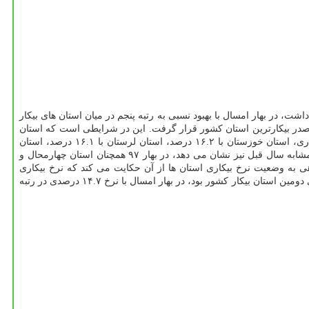
شت، در بهار امسال با بهبود نسبی به رتبه پنجم در میان استان های بیكار
ل نرخ بیكاری استان ها به استناد گزارش مركز آمار ایران، چهار محال و بختیاری در بهار امسال با نرخ بیكاری ۱۶.۷ درصد در صدر بیكارترین استان كشور قرار گرفت. این در شرایطی است كه استان
كرمانشاه در فصل پیش از بهار امسال (زمستان ۹۷) با نرخ بیكاری ۲۰.۹ درصد بیكارترین استان كشور بود. همین طور پس از استان چهارمحال و بختیاری، استان خوزستان با ۱۶.۲ درصد، استان لرستان با ۱۶.۱ درصد، استان
هرمزگان با ۱۵.۹ درصد و استان كرمانشاه با ۱۴.۷ درصد در میان پنج استان دارای بیشترین نرخ بیكاری قرار دارند. بررسی نرخ بیكاری نسبت به مدت مشابه سال قبل نیز نشان می دهد، در بهار ۹۷ همچنان استان چهارمحال و
بود، با این تفاوت كه نرخ بیكاری این استان در بهار امسال ۱۶.۷ درصد و در بهار سال قبل ۲۲.۸ درصد بود. نگاهی به وضعیت نرخ بیكاری استان ها از آن حكایت می كند كه نرخ بیكاری
بیكارترین استان كشور ۶.۱ درصد در بهار امسال نسبت به بهار سال قبل كاهش پیدا كرده است. استان كرمانشاه كه در بهار سال قبل با نرخ ۱۹.۴ درصدی دومین استان بیكار كشور بود، در بهار امسال با نرخ ۱۴.۷ درصدی در رتبه