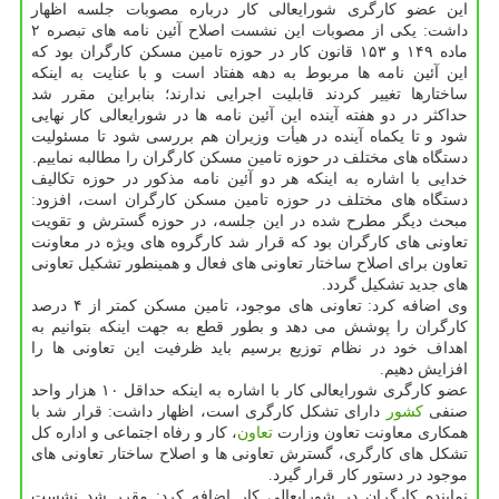
این عضو كارگری شورایعالی كار درباره مصوبات جلسه اظهار
داشت: یكی از مصوبات این نشست اصلاح آئین نامه های تبصره ۲
ماده ۱۴۹ و ۱۵۳ قانون كار در حوزه تامین مسكن كارگران بود كه
این آئین نامه ها مربوط به دهه هفتاد است و با عنایت به اینكه
ساختارها تغییر كردند قابلیت اجرایی ندارند؛ بنابراین مقرر شد
حداكثر در دو هفته آینده این آئین نامه ها در شورایعالی كار نهایی
شود و تا یكماه آینده در هیأت وزیران هم بررسی شود تا مسئولیت
دستگاه های مختلف در حوزه تامین مسكن كارگران را مطالبه نماییم.
خدایی با اشاره به اینكه هر دو آئین نامه مذكور در حوزه تكالیف
دستگاه های مختلف در حوزه تامین مسكن كارگران است، افزود:
مبحث دیگر مطرح شده در این جلسه، در حوزه گسترش و تقویت
تعاونی های كارگران بود كه قرار شد كارگروه های ویژه در معاونت
تعاون برای اصلاح ساختار تعاونی های فعال و همینطور تشكیل تعاونی
های جدید تشكیل گردد.
وی اضافه كرد: تعاونی های موجود، تامین مسكن كمتر از ۴ درصد
كارگران را پوشش می دهد و بطور قطع به جهت اینكه بتوانیم به
اهداف خود در نظام توزیع برسیم باید ظرفیت این تعاونی ها را
افزایش دهیم.
عضو كارگری شورایعالی كار با اشاره به اینكه حداقل ۱۰ هزار واحد
صنفی
كشور
دارای تشكل كارگری است، اظهار داشت: قرار شد با
همكاری معاونت تعاون وزارت
تعاون
، كار و رفاه اجتماعی و اداره كل
تشكل های كارگری، گسترش تعاونی ها و اصلاح ساختار تعاونی های
موجود در دستور كار قرار گیرد.
نماینده كارگران در شورایعالی كار اضافه كرد: مقرر شد نشست