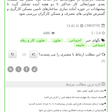
بعدی شورایعالی كار حداكثر تا دو هفته آینده تشكیل گردد تا
پیشنهادات در حوزه آماده سازی ساختارهای تامین مسكن كارگری و
گسترش تعاونی های مصرف و مسكن كارگران بررسی شود.
1398/07/05
13:45:32
4486
/ 5
5.0
تگهای خبر:
اجتماعی
,
تعاون
,
تعاون، كار و رفاه
اجتماعی
,
جامعه
این مطلب ارتباط با مشتری را می پسندید؟
(1)
(0)
X
تازه ترین مطالب مرتبط
زمان شارژ کوپن تغییر نمود
مصرف لبنیات یک چهارم شده اما بازهم شیر را گران می کنند
مهلت ارسال مستندات طرح ملی یاوران پیشرفت۲ تا ۲۰ مرداد تمدید گردید
پشتیبانی از معیشت مردم با همکاری دولت و مجلس دنبال می شود