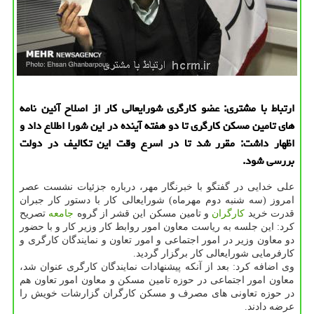
ارتباط با مشتری: عضو كارگری شورایعالی كار از اصلاح آئین نامه
های تامین مسكن كارگری تا دو هفته آینده در این شورا اطلاع داد و
اظهار داشت: مقرر شد تا در اسرع وقت این تكالیف در دولت
بررسی شود.
علی خدایی در گفتگو با خبرنگار مهر، درباره جزئیات نشست عصر
امروز (سه شنبه دوم مهرماه) شورایعالی كار با دستور كار جبران
قدرت خرید
كارگران
و تامین مسكن این قشر از گروه
جامعه
تصریح
كرد: این جلسه به ریاست معاون امور روابط كار وزیر كار و با حضور
دو معاون وزیر در امور اجتماعی و امور تعاون و نمایندگان كارگری و
كارفرمایی شورایعالی كار برگزار گردید.
وی اضافه كرد: بعد از آنكه پیشنهادات نمایندگان كارگری عنوان شد،
معاون امور اجتماعی در حوزه تامین مسكن و معاون امور تعاون هم
در حوزه تعاونی های مصرف و مسكن كارگران گزارشات خویش را
عرضه دادند.