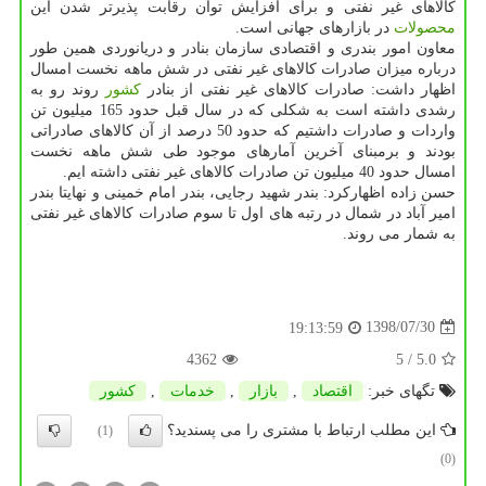
كالاهای غیر نفتی و برای افزایش توان رقابت پذیرتر شدن این
محصولات
در بازارهای جهانی است.
معاون امور بندری و اقتصادی سازمان بنادر و دریانوردی همین طور
درباره میزان صادرات كالاهای غیر نفتی در شش ماهه نخست امسال
اظهار داشت: صادرات كالاهای غیر نفتی از بنادر
كشور
روند رو به
رشدی داشته است به شكلی كه در سال قبل حدود 165 میلیون تن
واردات و صادرات داشتیم كه حدود 50 درصد از آن كالاهای صادراتی
بودند و برمبنای آخرین آمارهای موجود طی شش ماهه نخست
امسال حدود 40 میلیون تن صادرات كالاهای غیر نفتی داشته ایم.
حسن زاده اظهاركرد: بندر شهید رجایی، بندر امام خمینی و نهایتا بندر
امیر آباد در شمال در رتبه های اول تا سوم صادرات كالاهای غیر نفتی
به شمار می روند.
1398/07/30
19:13:59
4362
/ 5
5.0
تگهای خبر:
اقتصاد
,
بازار
,
خدمات
,
كشور
این مطلب ارتباط با مشتری را می پسندید؟
(1)
(0)