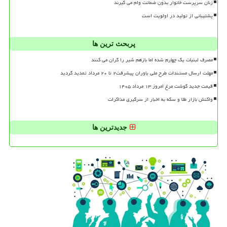
زنان سرپرست خانوار بدون ضمانت وام می گیرند
پشتیبانی از تولید در اولویت است
پربحث ترین ها
مصرف لبنیات یک چهارم شده اما بازهم شیر را گران می کنند
مهلت ارسال مستندات طرح ملی یاوران پیشرفت۲ تا ۲۰ مرداد تمدید گردید
قیمت جدید گوشت مرغ امروز ۱۳ مرداد ۱۴۰۵
واکنش بازار طلا و سکه به اخبار از سرگیری مذاکرات
جدیدترین ها