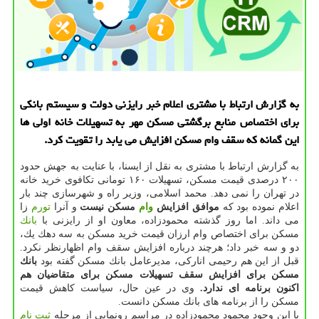
به گزارش ارتباط با مشتری اعلام خبر رایزنی دولت و سیستم بانكی
برای اختصاص منابع برگشتی مسكن مهر به تسهیلات خانه اولی ها
این گمانه كه سقف وام مسكن افزایش می یابد را تقویت كرد.
به گزارش ارتباط با مشتری به نقل از ایسنا، با عنایت به جهش حدود
۲۰۰ درصدی قیمت مسكن، تسهیلات ۱۶۰ تومانی تكافوی خرید خانه
در تهران را نمی دهد. محمد اسلامی، وزیر راه و شهرسازی چند بار
اعلام نموده بود كه
موافق افزایش
وام
مسكن نیست
و آنرا
تورم
زا
می داند. اما روز گذشته محمودزاده، معاون او از رایزنی با
بانك
مسكن برای اختصاص وام ارزان قیمت خرید مسكن به سه دهك یك،
دو و سه خبر داد؛ هرچند درباره افزایش سقف وام اظهارنظر نكرد.
قبل از این هم رحیمی اناركی، مدیرعامل بانك مسكن گفته بود
بانك
مسكن برای افزایش سقف تسهیلات مسكن برای متقاضیان هم
اكنون برنامه ای ندارد.
وی در عین حال، سیاست كاهش قیمت
مسكن را از برنامه های بانك مسكن دانست.
با این وجود محمود محمودزاده در مراسم رونمایی از مرحله
ثبت نام