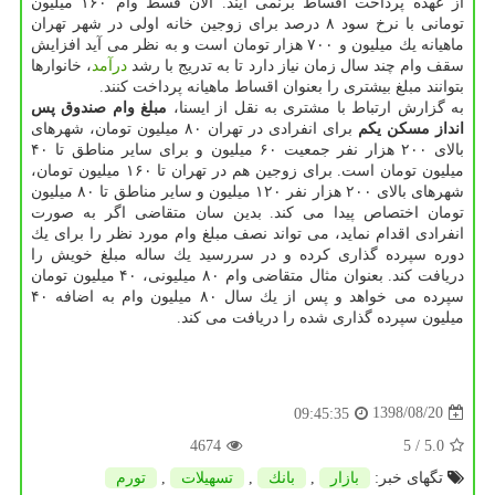
از عهده پرداخت اقساط برنمی آیند. الان قسط وام ۱۶۰ میلیون
تومانی با نرخ سود ۸ درصد برای زوجین خانه اولی در شهر تهران
ماهیانه یك میلیون و ۷۰۰ هزار تومان است و به نظر می آید افزایش
سقف وام چند سال زمان نیاز دارد تا به تدریج با رشد
درآمد
، خانوارها
بتوانند مبلغ بیشتری را بعنوان اقساط ماهیانه پرداخت كنند.
به گزارش ارتباط با مشتری به نقل از ایسنا،
مبلغ وام صندوق پس
انداز مسكن یكم
برای انفرادی در تهران ۸۰ میلیون تومان، شهرهای
بالای ۲۰۰ هزار نفر جمعیت ۶۰ میلیون و برای سایر مناطق تا ۴۰
میلیون تومان است. برای زوجین هم در تهران تا ۱۶۰ میلیون تومان،
شهرهای بالای ۲۰۰ هزار نفر ۱۲۰ میلیون و سایر مناطق تا ۸۰ میلیون
تومان اختصاص پیدا می كند. بدین سان متقاضی اگر به صورت
انفرادی اقدام نماید، می تواند نصف مبلغ وام مورد نظر را برای یك
دوره سپرده گذاری كرده و در سررسید یك ساله مبلغ خویش را
دریافت كند. بعنوان مثال متقاضی وام ۸۰ میلیونی، ۴۰ میلیون تومان
سپرده می خواهد و پس از یك سال ۸۰ میلیون وام به اضافه ۴۰
میلیون سپرده گذاری شده را دریافت می كند.
1398/08/20
09:45:35
4674
/ 5
5.0
تگهای خبر:
بازار
,
بانك
,
تسهیلات
,
تورم