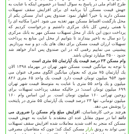
طرح اقدام ملی در پاسخ به سوال ایسنا در خصوص اینكه با عنایت به
جهش قیمت مسكن آیا برنامه ای برای افزایش سقف تسهیلات
مسكن دارید یا خیر؟ اظهار نمود: صندوق پس انداز مسكن یكم از
محل بازگشت اقساط مسكن مهر تغذیه می شود. اخیرا مكاتبه ای را
با همتی رئیس كل بانك مركزی داشتیم و درخواست كردیم كه
پرداخت دیون این بانك از محل تسهیلات مسكن مهر به بانك مركزی
را دو سال به تاخیر بیندازند تا بتوانیم از محل این منابع به پرداخت
تسهیلات ارزان قیمت مسكن برای دهك های یك، دو و سه بپردازیم.
پیشبینی می نماییم رقمی كه در این صندوق پس انداز خواهد شد
حدود ۳۵۰۰ میلیارد تومان باشد.
وام مسكن ۲۳ درصد قیمت یك آپارتمان ۵۵ متری است
با توجه به میانگین قیمت مسكن شهر تهران در مهرماه ۱۳۹۸ الان
یك آپارتمان ۷۵ متری كه بعنوان میانگین الگوی مصرف عنوان می
شود ۹۵۴ میلیون تومان قیمت دارد. قیمت یك واحد ۶۵ متری ۸۲۶
میلیون و یك واحد ۵۵ متری با عنایت به متوسط قیمت شهر تهران
۶۹۹ میلیون تومان است؛ در حالیكه سقف پرداخت تسهیلات برای
زوجین تهرانی ۱۶۰ میلیون تومان است. بر این اساس وام ۱۶۰
میلیون تومانی، تنها ۲۳ درصد قیمت یك آپارتمان ۵۵ متری در پایتخت
را پوشش می دهد.
هرچند برخی كارشناسان،
افزایش مبلغ وام مسكن را ضروری می
دانند
اما در سوی مقابل عده ای معتقدند با عنایت به جهش قیمت
مسكن كه منجر به افت شدید معاملات شده افزایش سقف تسهیلات
نمی تواند به رونق
بازار
مسكن كمك كند؛ چون كه متقاضیان مصرفی