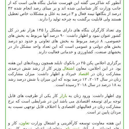
آنطور كه شاكرمی گفته این فهرست شامل بنگاه هایی است كه از
جانب وزارت كار شناسایی شده اند و بر مبنای رصد انجام شده ۴۲
درصد از بنگاهها نیمه فعال و ۳ درصد به علل و مشكلات خاص تعطیل
هستند ولی قابلیت برگشت به چرخه تولید را دارند.
وی تعداد كارگران بنگاه های دارای مشكل را ۱۴۵ هزار نفر در كل
كشور عنوان نمود و اظهار داشت: ۹۰ درصد آنها مربوط به بخش های
خصوصی، ۸ درصد مربوط به بخش های تعاونی و حدود دو درصد
بخش های دولتی و عمومی است كه این تعداد واحد مشكل دار در
بخشهای صنعت، كشاورزی و خدماتی فعالیت دارند.
برگزاری اجلاس پكن ۲۵ در بانكوك تایلند همچون رویدادهای این هفته
بود. در این اجلاس، معاون
اشتغال
وزیر كار از رشد شش درصدی
مشاركت زنان در
اقتصاد
خبرداد و اظهار داشت: میزان مشاركت
زنان در سال ۲۰۱۴، ۱۲ درصد بوده كه این میزان با شش درصد رشد
به ۱۸ درصد در سال ۲۰۱۸ رسیده است.
وی اظهار داشت: ورود زنان به
بازار
كار یكی از ظرفیت های قابل
توجه برای توسعه اقتصادی می باشد این در شرایطی است كه نرخ
مشاركت زنان در فعالیتهای اقتصادی با اختلاف قابل توجهی نسبت به
مردان پایین تر است.
این هفته معاونت توسعه كارآفرینی و اشتغال وزارت
تعاون
، كار و
رفاه اجتماعی از آغاز
ثبت نام
متقاضیان اعزام نیروی كار به