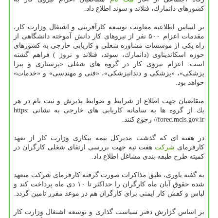
كشورهای دانمارك، فنلاند و سوئد اطلاع داد.
بر اساس اطلاعیه معاونت توسعه كارآفرینی و اشتغال وزارت كار،
مقدمات اعزام ۵۰۰ نفر از نیروهای كار دانش آموخته دانشگاهی از
راه یكی از موسسات مشاوره شغلی و كاریابی خارجی به كشورهای
حوزه اسكاندیناوی (دانمارك، سوئد، فنلاند و نروژ ) فراهم گشته
است. اعزام نیروی كار در گروه های شغلی «پرستاری و پیرا
پزشكی»، «پزشكی و دندانپزشكی»، «فنی و مهندسی» و «خدمات»
خواهد بود.
متقاضیان جهت اطلاع از شرایط و ضوابط پذیرش و ثبت نام در هر
یك از گروه ها به سامانه كاریابی های خارجی به نشانی https:
//forec.mcls.gov.ir رجوع كنند.
در هفته ای كه گذشت مدیركل بیمه بیكاری وزارت كار از تعهد
كارفرمای
شركت
هفت تپه جهت بررسی ارتقای شغلی كارگران در
كمیته طرح طبقه بندی مشاغل اطلاع داد.
به گفته یاوری، طبق مذاكرات صورت گرفته كارفرمای شركت متعهد
شده حقوق آبان ماه كارگران را حداكثر تا ۱۰ دی ماه پرداخت كند و
لباس و كفش كار ایمنی برای كارگران هم در موعد مقرر تامین گردد.
بر اساس گزارش دفتر سیاست گذاری و توسعه اشتغال وزارت كار