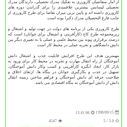
از آمار متقاضیان كارورزی به تفكیك مدرك تحصیلی، دارندگان مدرك
تحصیلی لیسانس بیشترین علاقمندی را برای گذراندن دوره های
كارورزی داشته اند و پایین ترین میزان تقاضا برای طرح كارورزی از
جانب فارغ التحصیلان مدرك دكترا بوده است.
طرح كارورزی یكی از برنامه های دولت در جهت تولید و اشتغال و
زیرمجموعه طرح كاج (كارآفرینی و اشتغال برای جوانان) است كه
درصدد برقراری پیوند بین محیط علمی و عملی یا به تعبیری دیگر بین
دانش دانشگاهی و تجربه عملی در محیط كار است.
مهمترین هدف این طرح افزایش قابلیت جذب و اشتغال دانش
آموختگان از راه انتقال مهارت و تجربه در محیط كار برای ورود به
بازار كار، ایجاد انگیزه كارآفرینی و كسب وكار دانش آموختگان،
تسهیل در جذب و بكارگیری جوانان در بنگاه ها، ارتقای اخلاق و
صلاحیت حرفه ای دانش آموختگان و فراهم ساختن زمینه انتقال
دانش از دانش آموختگان به بنگاه اقتصادی می باشد.
1398/09/15
13:41:06
4547
/ 5
5.0