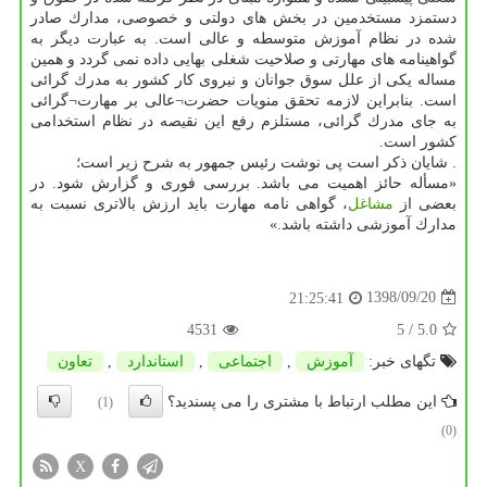
دستمزد مستخدمین در بخش های دولتی و خصوصی، مدارك صادر
شده در نظام آموزش متوسطه و عالی است. به عبارت دیگر به
گواهینامه های مهارتی و صلاحیت شغلی بهایی داده نمی گردد و همین
مساله یكی از علل سوق جوانان و نیروی كار كشور به مدرك گرائی
است. بنابراین لازمه تحقق منویات حضرت¬عالی بر مهارت¬گرائی
به جای مدرك گرائی، مستلزم رفع این نقیصه در نظام استخدامی
كشور است.
. شایان ذكر است پی نوشت رئیس جمهور به شرح زیر است؛
«مسأله حائز اهمیت می باشد. بررسی فوری و گزارش شود. در
بعضی از
مشاغل
، گواهی نامه مهارت باید ارزش بالاتری نسبت به
مدارك آموزشی داشته باشد.»
1398/09/20
21:25:41
4531
/ 5
5.0
تگهای خبر:
آموزش
,
اجتماعی
,
استاندارد
,
تعاون
این مطلب ارتباط با مشتری را می پسندید؟
(1)
(0)
X