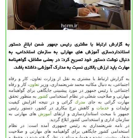
به گزارش ارتباط با مشتری رئیس جمهور ضمن ابلاغ دستور
استانداردسازی آموزش های مهارتی به سازمان استخدامی، به
دنبال نوشت دستور خود تصریح كرد: در بعضی مشاغل، گواهینامه
مهارت باید ارزش بالاتری نسبت به مدارك آموزشی داشته باشد.
به گزارش ارتباط با مشتری به نقل از وزارت تعاون، كار و رفاه
اجتماعی، به دنبال مكاتبه محمد شریعتمداری، وزیر
تعاون
، كار و رفاه
اجتماعی با رئیس جمهور در مورد پیشبینی جایگاهی برای گواهینامه
مهارتی و صلاحیت شغلی در نظام استخدامی
كشور
به منظور تحقق
مهارت گرائی به جای
مدرك
گرائی و در نتیجه افزایش كیفیت
تولیدات و
خدمات
و كاهش نرخ بیكاری در كشور، دستور رئیس
جمهور با مبحث استانداردسازی و ارتقای
آموزش
های مهارتی به
سازمان اداری و استخدامی كشور ابلاغ گردید.
در نامه شریعتمداری به رئیس جمهوری آمده است: در نظام
استخدامی كشور جایگاهی برای گواهینامه های مهارتی و صلاحیت
شغلی پیشبینی نشده و همواره مبنای در نظر گرفته شده در حقوق و