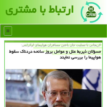
ارتباط با مشتری
منو
لاریجانی با تسلیت جان باختن مسافران هواپیمای اوكراینی:
مسؤلان ذیربط علل و عوامل بروز سانحه دردناك سقوط
هواپیما را بررسی نمایند