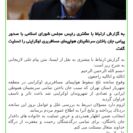
به گزارش ارتباط با مشتری رئیس مجلس شورای اسلامی با صدور
پیامی جان باختن سرنشینان هواپیمای مسافربری اوكراینی را تسلیت
گفت.
به گزارش ارتباط با مشتری به نقل از ایسنا، متن پیام علی لاریجانی
به شرح زیر است:
«بسم الله الرحمن الرحیم
انالله و اناالیه راجعون
وقوع سانحه تلخ سقوط هواپیمای مسافربری اوكراینی در منطقه
شهریار استان تهران كه سبب جان باختن تمامی سرنشینان هموطن
ایرانی و تعدادی از شهروندان اوكراینی شد باعث تاثر و تاسف
فراوان گردید.
لزوم دارد مسؤلان ذیربط به بررسی علل و عوامل بروز این سانحه
دردناك پرداخته و نتایج آنرا به اطلاع عموم مردم برسانند.
اینجانب ضمن اظهار همدردی و عرض تسلیت به خانواده های داغدار
جان باختگان، برای تمامی درگذشتگان رحمت و مغفرت از درگاه
خداوند متعال مسئلت می كنم.
علی لاریجانی