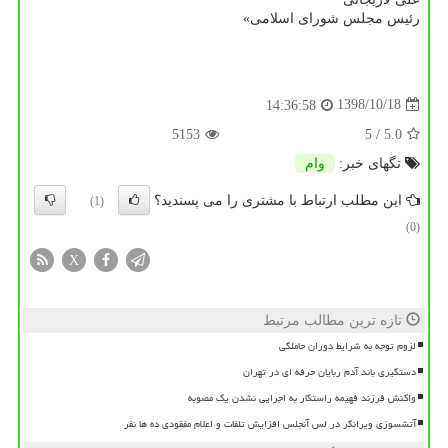
رئیس مجلس شورای اسلامی»
1398/10/18
14:36:58
5153
/ 5
5.0
تگهای خبر:
وام
این مطلب ارتباط با مشتری را می پسندید؟
(1)
(0)
X
تازه ترین مطالب مرتبط
لزوم توجه به شرایط دوران حاملگی
دستگیری باند آدم ربایان حرفه ای در تهران
واکنش فرزند فهیمه راستکار به اجرایی نشدن یک مصوبه
آتشسوزی ویرانگر در لس آنجلس افزایش تلفات و اعلام مفقودی ده ها نفر