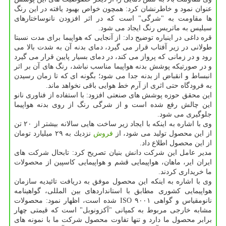
عنوان نمود و خاطرنشان كرد: همچون خواص بهبود یافته در این رنگ
ها مقاومت به "شرگی" است كه در اثر افزودن نانوساختارهای
سیلیس به ماتریس رنگ ایجاد می شود.
قره داغی در اینباره توضیح داد: از آنجایی كه هواپیما برای مدت نسبتا
طولانی در زیر آفتاب قرار می گیرد، دمای بدنه آن به شدت بالا می
رود و در زمانی كه پرواز می كند، در دمای بسیار پایین قرار می گیرد
و در صورتیكه پوشش بدنه هواپیما مناسب نباشد، رنگ های آن بر اثر
انبساط و انقباض از بدنه جدا می شود؛ بگونه ای كه تا زمان رسیدن
به فرودگاه حتی اثری از آرم خط هوایی باقی نخواهد ماند.
این محقق حوزه پوشش های صنعتی افزود: با استفاده از فناوری نانو
این چالش رفع شده است و از شرگی رنگ از روی بدنه هواپیما
جلوگیری می شود.
وی با اشاره به اینكه با ایجاد زیر ساخت هایی سالانه بیشتر از ۲۰ تن
از این محصول تولید می شود، از
فروش
نزدیك به ۲۹ میلیارد تومان
از این محصول اطلاع داد.
مدیر عامل این شركت دانش بنیان تصریح كرد: تابحال شركت های
ایران ایر، ماهان، هواپیمایی قشم و هواپیمایی كاسپین از محصولات
ما خریداری كردند.
وی با اشاره به اینكه این محصول موفق به دریافت تائیدیه سازمان
هواپیمایی كشوری مطابق با استانداردهای بین المللی، گواهینامه
نانومقیاس و گواهی ISO ۹۰۰۱ شده است، اظهار نمود: محصولات
مشابه خارجی مربوط به كمپانی "آكزونوبل" است كه قیمتی چهار
برابر محصول ما دارد و تنها تفاوت محصول شركت ما با نمونه های