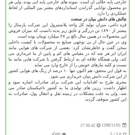
خارجی پایه حلالی آن است. نمونه های خارجی پایه آبی بوده، ولی هر
دو محصول توانایی گذراندن استانداردهای معتبر بین المللی از لحاظ
عملكردی را دارد.
چالش های دانش بنیان در صنعت
قره داغی، میزان تولید كل واحد پلاستیزول این شركت پارسال را
بیشتر از ۱۸۹۰ تن درزگیر و عایق زیر بدنه دانست كه میزان فروش
این محصولات در همین سال بالغ بر ۲۷ میلیارد تومان بوده است.
وی در عین حال از بی توجهی صنایع به محصولات با كیفیت داخلی
سخن گفت و خاطرنشان كرد: بعضی از شركت های هوایی مانند
ایران ایر هر چند كه در مقیاس های كم و پایین از ما خریداری می
كند، ولی هیچگاه علاقه ای به ارتباط گرفتن با شركت هایی مانند ما
نیست و كلیه نیازهای خویش را از خارج وارد می نماید.
به قول این محقق، هم اكنون تنها ۱۰ درصد از رنگ های هوایی كشور
از این شركت دانش بنیان خریداری می شود.
مجری طرح به اقدامات این شركت برای صادرات اشاره نمود و
اظهار داشت: رزین های تولیدی ما به كشور تاجیكستان صادر می
شد، ولی به علت مشكلات در زمینه نقل و انتقال پول، صادرات به
این كشور متوقف گردید.
1398/11/01
17:36:42
4500
/ 5
5.0