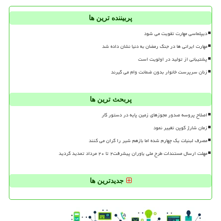
پربیننده ترین ها
دیپلماسی مهارت تقویت می شود
مهارت ایرانی ها در جنگ رمضان به دنیا نشان داده شد
پشتیبانی از تولید در اولویت است
زنان سرپرست خانوار بدون ضمانت وام می گیرند
پربحث ترین ها
اصلاح پروسه صدور مجوزهای زمین پایه در دستور کار
زمان شارژ کوپن تغییر نمود
مصرف لبنیات یک چهارم شده اما بازهم شیر را گران می کنند
مهلت ارسال مستندات طرح ملی یاوران پیشرفت۲ تا ۲۰ مرداد تمدید گردید
جدیدترین ها