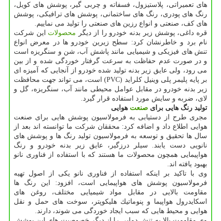
های تعمیراتی، پلاستیزول، فسفاته و چربی گیر، پوشش های كویل،
رنگ های پودری، رنگ های ساختمانی، پوشش های ترافیكی، پوشش
های كف، صنعتی و انواع رزین های صنعتی را تولید می نماییم.
قره داغی، پوشش زیر بدنه خودرو را از دیگر
محصولات
این شركت
نام برد و خاطرنشان كرد: سطح زیرین خودرو ها در معرض انواع
تنش های فیزیكی و شیمیایی مانند پاشش آب، شن و سنگریزه است
و در صورت عدم حفاظت به سرعت گرفتار خوردگی شده و از بین
می رود، ولی عایق زیر بدنه تولید شده خودرو از آنجایی كه آمیزه ای
بر پایه پلیمر پلی وینیل كلراید (PVC) است، می تواند جهت محافظت
زیر بدنه خودرو در مقابل عوامل محیطی مانند آب، سنگریزه، گل و
لای، ضربه و سایش مورد استفاده قرار گیرد.
تولید رنگ هایی برای
صنعت
هوایی
مجری طرح از دستیابی به فرمولاسیون پوشش هایی برای صنعت
هوایی اطلاع داد و اضافه كرد: محققان شركت ما توانسته اند بعد از
سال ها تحقیق و توسعه به فرمولاسیون تولید رنگ ها و پوشش های
نانویی دست یابند. سیلر درزگیر، عایق زیر بدنه خودرو و رنگ
هواپیمایی همچون محصولات ما هستند كه با استفاده از فناوری نانو
بهبود یافته اند.
وی با تاكید بر اینكه استفاده از فناوری نانو یكی از اصول تهیه
فرمولاسیون پوشش های هواپیمایی است، افزود: این رنگ ها
مقاومت بالایی در مقابل مواد شیمیایی مختلف، روغن های
اسكایدرول هواپیما و پنوماتیك هلیكوپتر، سوخت های حمل و نقل
هوایی و محیط هایی كه سبب ایجاد خوردگی می شوند، دارند.
وی مقاومت بالا به تنش دمایی را از دیگر خصوصیت های این پوشش