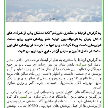
به گزارش ارتباط با مشتری علیرغم آنكه محققان یكی از شركت های
دانش بنیان به فرمولاسیون تولید نانو پوشش هایی برای صنعت
هواپیمایی دست پیدا كردند، ولی تنها ۱۰ درصد از پوشش های این
صنعت از داخل تأمین و مابقی آن از خارج خریداری می شود.
به گزارش ارتباط با مشتری به نقل از ایسنا،
نوبخت قره داغی، مدیر
عامل این
شركت
دانش بنیان در تور رسانه ای ستاد نانو در جمع
خبرنگاران فعالیت این شركت را از سال ۱۳۶۸ در زمینه تولید رنگ و
پوشش های صنعتی دانست و اظهار داشت: زیر بنای سالن های تولید
و انبار ما بالغ بر ۱۲ هزار مترمربع و متشكل از سالن های تولید رنگ
مایع، پودری، لاك، پلاستیزول، فسفاته، چربی گیر و رزین سازی
است.
وی آزمایشگاه های كنترل كیفی وتحقیقاتی این شركت را یكی از
بزرگترین و مجهزترین آزمایشگاه های رنگ سازی در
كشور
ذكر كرد
و خاطرنشان كرد: ما با استفاده از ماشین آلات صنعتی طیف وسیعی
از پوشش ها از قبیل پوشش های خودرویی (OEM) شامل پوشش