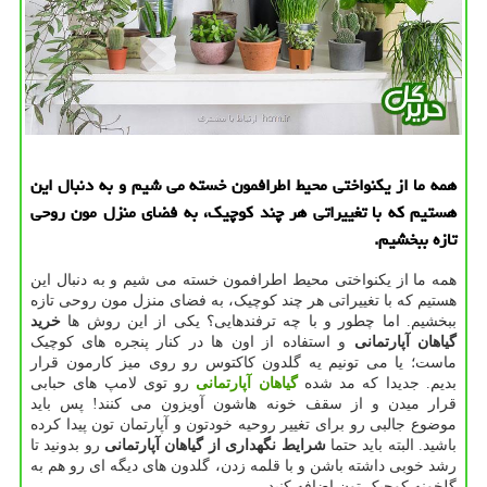
همه ما از یكنواختی محیط اطرافمون خسته می شیم و به دنبال این
هستیم كه با تغییراتی هر چند كوچیك، به فضای منزل مون روحی
تازه ببخشیم.
همه ما از یکنواختی محیط اطرافمون خسته می شیم و به دنبال این
هستیم که با تغییراتی هر چند کوچیک، به فضای منزل مون روحی تازه
ببخشیم. اما چطور و با چه ترفندهایی؟ یکی از این روش ها
خرید
گیاهان آپارتمانی
و استفاده از اون ها در کنار پنجره های کوچیک
ماست؛ یا می تونیم یه گلدون کاکتوس رو روی میز کارمون قرار
بدیم. جدیدا که مد شده
گیاهان آپارتمانی
رو توی لامپ های حبابی
قرار میدن و از سقف خونه هاشون آویزون می کنند! پس باید
موضوع جالبی رو برای تغییر روحیه خودتون و آپارتمان تون پیدا کرده
باشید. البته باید حتما
شرایط نگهداری از گیاهان آپارتمانی
رو بدونید تا
رشد خوبی داشته باشن و با قلمه زدن، گلدون های دیگه ای رو هم به
گلخونه کوچیک تون اضافه کنید.