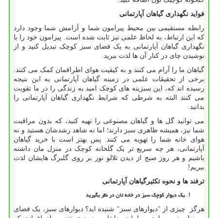
فواید نگهداری گیاهان آپارتمانی
رابطه مستقیمی بین محیط پیرامون شما و آرامش شما وجود دارد
که این ارتباط، به لحاظ علمی نیز ثابت شده است. پیرامون خود را با
نگهداری گیاهان آپارتمانی به یک فضای سبز کوچک تبدیل کنید و از
نوشیدن چای در کنار آن ها لذت ببرید.
گیاهان ما را آرام می کنند و به کیفیت هوای اطرافمان کمک می کنند.
برخی از تحقیقات علمی در زمینه گیاهان آپارتمانی به این نتیجه
رسیده اند که، این سبزینه های کوچک امید به زندگی را در ما تقویت
می کنند البته به شرطی که شرایط نگهداری گیاهان آپارتمانی را
بدانید.
می توانید گل ها و گیاهان مصنوعی را تهیه کنید، که بدون مراقبت
شما نیز، همیشه ظاهری سبز دارند؛ اما نه شاهد رشدشان هستید و نه
هوای خانه شما را تهویه می کنند. پس بهتر است با خرید گیاهان
آپارتمانی، هر چه سریع تر یک گلخانه کوچک در منزل مان داشته
باشیم و هر روز صبح از دیدن تلالو نور بر روی گلبرگ هایشان لذت
ببریم!
ترفند ها و نحوه تکثیرگیاهان آپارتمانی
یک دیوار کوچک سبز در خانه تان در نظر بگیرید
هرگز چیزی از "دیوارهای سبز" شنیده اید؟ دیوارهای سبز، یک فضای