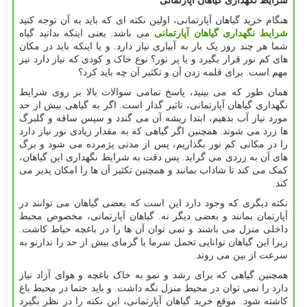
شرایط نگهداری گیاهان آپارتمانی
هنگام خرید گیاهان آپارتمانی، اولین نکته ای که باید به آن توجه کنید
شرایط نگهداری گیاهان آپارتمانی
می باشد. یعنی اینکه بدانید گیاه
شما هر چند روز یک بار به آبیاری نیاز دارد. و یا اینکه باید در مکان
های کم نور قرار بگیرد و یا پر نور؟ نوع خاک و کودی که نیاز دارد نیز
مهم است. برای قلمه زدن آن و تکثیر آن چه باید کرد؟
همان طور که می بینید، پاسخ تمامی سوالات بالا بر روی شرایط
نگهداری گیاهان آپارتمانی، تاثیر گذار است. اگر به گیاهی بیش از حد
مورد نیاز آب بدهیم، ابتدا ریشه آن می گندد و سپس ساقه و گلبرگ
ها زرد می شوند. همچنین اگر گیاهی که به مقدار زیادی نور نیاز دارد
را در مکانی کم نور بگذاریم، پس از مدتی پژمرده می شود و برگ
های آن به زردی می گراید. پس دقت به شرایط نگهداری این گیاهان،
کمک می کند تا شاداب بمانند و همچنین تکثیر آن ها را امکان پذیر می
کند.
نکته دیگری که وجود دارد این است که بعضی گیاهان می توانند در
آپارتمان بمانند و بعضی دیگر نه. گیاهان آپارتمانی، مخصوص محیط
داخلی منزل می باشند و نمی توان آن ها را در باغچه حیاط کاشت.
زیرا این گیاهان توانایی تحمل سرما یا گرمای بیش از حد را ندارنو به
سرعت از بین می روند.
همچنین گیاهی که برای رشد و نمو به خاک باغچه و هوای آزاد نیاز
دارد را نمی توان در محیط منزل نگه داشت. و باید حتما در محیط باغ
کاشته شود. موقع خرید گیاهان آپارتمانی، این نکته را در نظر بگیرد