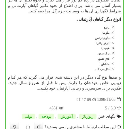
گیاهان عنکبوتی در رده کم نور قرار می گیرند و نحوه تکثیر آن ها نیز
بسیار آسان می باشد. برای اطلاع از نحوه تکثیر گیاهان آپارتمانی و
شرایط نگهداری آن ها به وبسایت حریرگل مراجعه کنید.
انواع دیگر گیاهان آپارتمانی
بامبو
بگونیا
بگونیا رکس
دیفن باخیا
فیتونیا
برگ بیدی
کاج مطبق
پا فیلی
نخل مرداب
و صدها نوع گیاه دیگر در این دسته بندی قرار می گیرند که هر کدام
زیبایی خاص خودشان را دارند. پس تا قبل از شروع سال جدید،
فکری برای سرسبزی و زیبایی آپارتمان خود بکنید...
1398/11/05
21:17:09
4551
/ 5
5.0
تگهای خبر:
رپورتاژ
,
آموزش
,
بودجه
,
تولید
این مطلب ارتباط با مشتری را می پسندید؟
(1)