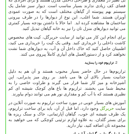
بی نظیر در معماری و طراحی داخلی مدرن هستند و برای افرادی که
فضای کف زیادی ندارند بسیار مناسب است. دیوار سبز شامل یک
سیستم بهم پیوسته از گیاهان مختلف است که به صورت عمودی
آویزان هستند. شما اغلب، این نوع از دیوارها را در طرف بیرونی
ساختمان ها مشاهده کرده اید. اما حالا با داشتن بودجه بسیار کمتری
می توانید دیوارهای منزل تان را نیز به خانه گیاهان تبدیل کنید.
برای انجام این کار می توانید از سایت حریرگل، کیت های مخصوص
کاشت داخلی را خریداری کنید. وقتی یک کیت را خریداری می کنید،
اطمینان حاصل کنید که خاک داخل آن و آب، به دیوارهای شما نشت
نخواهند کرد و از دستورالعمل های آبیاری کاملاً پیروی می کنند.
تراریوم خود را بسازید
تراریوم‌ها در حال حاضر بسیار محبوب هستند و آن هم به دلیل
جذابیت بسیار بالای آن ها می باشد. بر روی میز پذیرایی، اپن
آشپزخانه و میز کار شما قرار می گیرند و طراوت خاصی را به
محیط شما می بخشند. تراریوم ها باغ های کوچک شیشه ای کم
نظیری هستند که با آب کم و مقداری نور هم می توانند دوام بیاورند.
آموزش های بسیار خوبی در مورد ساخت تراریوم‌ به صورت آنلاین در
سایت
حریرگل
وجود دارد، اما قبل از آن، باید برای ساخت تراریوم،
یک ظرف شیشه ای خوب، گیاهان آپارتمانی، خاک و سنگ ریزه ها
برای بستر گلدان، به علاوه لوازم تزئینی کوچکی که می خواهید به
مجموعه تان اضافه کنید، نیاز دارید.