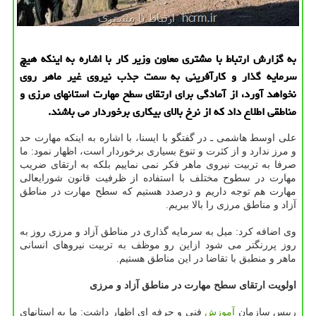
به گزارش ارتباط با مشتری معاون وزیر كار با اشاره به اینكه هیچ
سرمایه گذار و كارآفرینی به سمت جذب نیروی غیر ماهر روی
نخواهد آورد، از آمادگی برای ارتقای سطح مهارت استانهای مرزی و
مناطقی اطلاع داد كه از نرخ بالای بیكاری برخوردار می باشند.
علی اوسط هاشمی ـ در گفتگو با ایسنا، با اشاره به اینكه مهارت حد
و مرز ندارد و از كثرت و تنوع بسیاری برخوردار است، اظهار نمود: ما
صرفا به تربیت نیروی ماهر فكر نمی نماییم بلكه به ارتقای ضریب
مهارت در سطوح مختلف با استفاده از ظرفیت قانون شورایعالی
مهارت هم توجه داریم و درصدد هستیم كه سطح مهارت در مناطق
آزاد و مناطق مرزی را بالا ببریم.
وی اضافه كرد: میل به سرمایه گذاری در مناطق آزاد و مرزی روز به
روز پررنگتر می شود ازاین رو موظف به تربیت نیروهای انسانی
ماهر و منطبق با تقاضا در این مناطق هستیم.
اولویت ارتقای سطح مهارت در مناطق آزاد و مرزی
رییس سازمان
آموزش
فنی و حرفه ای اظهار داشت: ما به استانهای