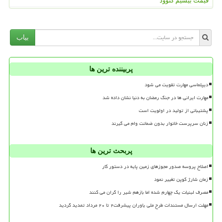
قیمت بیسیم کنوود
بیاب
پربیننده ترین ها
دیپلماسی مهارت تقویت می شود
مهارت ایرانی ها در جنگ رمضان به دنیا نشان داده شد
پشتیبانی از تولید در اولویت است
زنان سرپرست خانوار بدون ضمانت وام می گیرند
پربحث ترین ها
اصلاح پروسه صدور مجوزهای زمین پایه در دستور کار
زمان شارژ کوپن تغییر نمود
مصرف لبنیات یک چهارم شده اما بازهم شیر را گران می کنند
مهلت ارسال مستندات طرح ملی یاوران پیشرفت۲ تا ۲۰ مرداد تمدید گردید