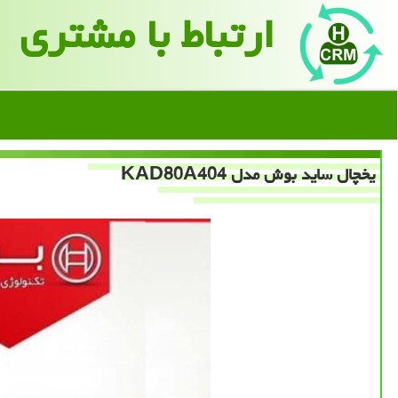
ارتباط با مشتری
یخچال ساید بوش مدل KAD80A404