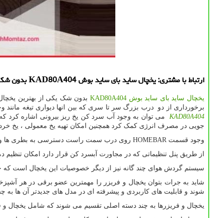
ارتباط با مشتری: یخچال ساید بای ساید بوش KAD80A404 بدون شك یكی از بهترین یخچال های با كیفیت و خوش ساخت شركت بوش آلمان می باشد.
یخچال ساید بای ساید بوش
KAD80A404
بدون شک یکی از بهترین یخچال 
برخورداری از دو درب بزرگ سر تا سری که بین انها دیواری تیغه مانند و
KAD80A404
می توان به وجود آب سرد کن یخ ریز بیرونی اشاره کرد ک
جویی در مصرف انرژی کمک کرد همچنین امکان تهیه یخ معمولی ، یخ خرد
وجود قسمت HOMEBAR روی درب سمت راست دسترسی به بطری ها و سایر ظروف پر مصرف بدون نیاز به باز کردن درب یخچال مهیا شده است و تنها با یک فشار کوچک به این قسمت دسترسی خواهید داشت.
از طریق پنل تنظیماتی که در مجاورت آبسرد کن قرار دارد امکان تنظیم د
سیستم گردش هوای چند گانه نیز از دیگر خصوصیات این یخچال است که
شاید به جرات بتوان یخچال و فریزر را مهمترین عضو برقی در هر آشپزخا
شوند و قابلیت های کاربردی و پیشرفته ای در مدل های جدیدتر آن ها به 
یخچال و فریزرها به چند دسته اصلی تقسیم می شوند که شامل یخچال و فریز