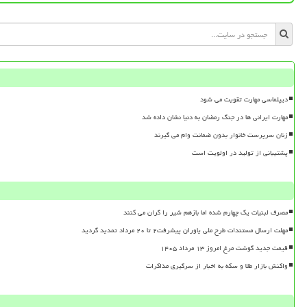
دیپلماسی مهارت تقویت می شود
مهارت ایرانی ها در جنگ رمضان به دنیا نشان داده شد
زنان سرپرست خانوار بدون ضمانت وام می گیرند
پشتیبانی از تولید در اولویت است
مصرف لبنیات یک چهارم شده اما بازهم شیر را گران می کنند
مهلت ارسال مستندات طرح ملی یاوران پیشرفت۲ تا ۲۰ مرداد تمدید گردید
قیمت جدید گوشت مرغ امروز ۱۳ مرداد ۱۴۰۵
واکنش بازار طلا و سکه به اخبار از سرگیری مذاکرات