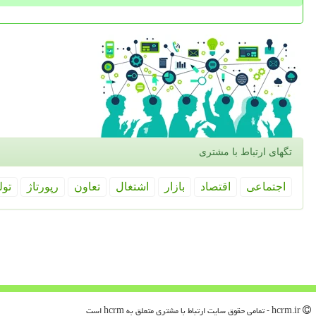
تگهای ارتباط با مشتری
اجتماعی
اقتصاد
بازار
اشتغال
تعاون
رپورتاژ
تول
hcrm.ir - تمامی حقوق سایت ارتباط با مشتری متعلق به hcrm است