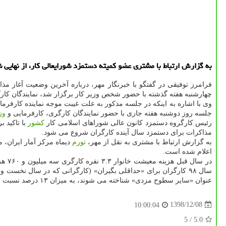
به گزارش ارتباط با مشتری عضو كمیته دستمزد شورایعالی كار، از نهایی شدن هزینه معیشت كارگرا
فرامرز توفیقی در گفتگو با خبرنگار مهر، درباره آخرین وضعیت آغاز م
چهارشنبه هفته گذشته با حضور شخص وزیر كار برگزار شد، نمایندگان كا
وی با اشاره به اینكه در جلسه مذكور به علت غیبت موجه نماینده كارف
جلسه روز دوشنبه هفته جاری با حضور نمایندگان كارگری، كارفرمایی و
وز
رئیس كارگروه دستمزد كانون عالی شوراهای اسلامی كار
كشور
با تاكید 
مذاكرات برای دستمزد سال آینده كارگران شروع می شود.
به گزارش ارتباط با مشتری به نقل از مهر،
تورم
اعلام شده است.
سال ۹۸ كارگران برای «حداقلی بگیران» (كارگرانی كه در سال نخست ورود به
عنوان «سایر سطوح مزدی» شناخته می شوند، به میزان ۱۳ درصد نسبت به حقوق پایه ۹۷، به اضافه ۲۶۱ هزار و ۱۱۸ تومان افزایش پیدا كرد.
1398/12/08
10:00:04
/ 5
5.0