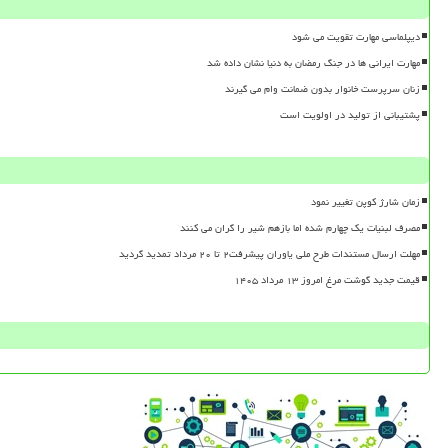
دیپلماسی مهارت تقویت می شود
مهارت ایرانی ها در جنگ رمضان به دنیا نشان داده شد
زنان سرپرست خانوار بدون ضمانت وام می گیرند
پشتیبانی از تولید در اولویت است
زمان شارژ کوپن تغییر نمود
مصرف لبنیات یک چهارم شده اما بازهم شیر را گران می کنند
مهلت ارسال مستندات طرح ملی یاوران پیشرفت۲ تا ۲۰ مرداد تمدید گردید
قیمت جدید گوشت مرغ امروز ۱۳ مرداد ۱۴۰۵