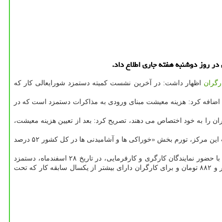
رگران
اظهار داشت: در آخرین نشست كمیته دستمزد شورایعالی كار كه
 اضافه كرد: هزینه معیشت مبنای ورودی به مذاكرات دستمزد است كه در
ران را به خود اختصاص می دهند، تصریح كرد: بعد از تعیین هزینه معیشت،
دیماه مركز آمار ایران، مبنای تصمیم گیری برای هزینه معیشت كارگران خواهد بود و به استناد گزارشات این مركز، تورم بخش «خوراكی ها و آشامیدنی ها در كل كشور ۵۲ درصد
در سال قبل هزینه معیشت خانوار ۳.۳ نفره كارگری سه میلیون و ۷۶۰ هزار تومان تعیین شده بود در نهایت، بعد از تشكیل چندین جلسه شورایعالی كار با حضور نمایندگان كارگری و كارفرمایی، در تاریخ ۲۸ اسفندماه، دستمزد
كار قرار دارند) با افزایش ۳۶.۵ درصدی، به یك میلیون و ۵۱۶ هزار و ۸۸۲ تومان و برای كارگران دارای بیشتر از یكسال سابقه كار كه تحت