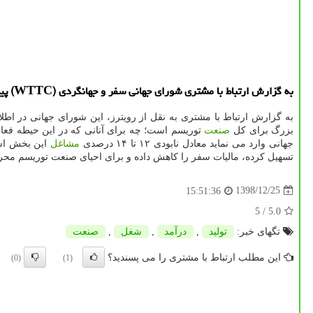
به گزارش ارتباط با مشتری شورای جهانی سفر و جهانگردی (WTTC) پیشبینی كرد: شیوع كرونا بالغ بر ۵۰ میلیون شغل را در جهان در بخش مسافرت و گردشگری در معرض نابودی قرار می دهد.
به گزارش ارتباط با مشتری به نقل از رویترز، این شورای جهانی در اطلاع
بزرگ برای كل
صنعت
جهانی وارد می نماید معادل نابودی ۱۲ تا ۱۴ درصدی
مشاغل
این بخش است.
تسهیل كرده، مالیات سفر را كاهش داده و برای احیای صنعت توریسم محرك هایی در نظر گرفته و معرفی
1398/12/25
15:51:36
/ 5
5.0
تگهای خبر:
تولید
,
درآمد
,
شغل
,
صنعت
این مطلب ارتباط با مشتری را می پسندید؟
(0)
(1)