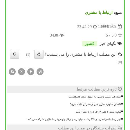
منبع:
ارتباط با مشتری
1399/01/09
23:42:29
3430
/ 5
5.0
تگهای خبر:
كشور
این مطلب ارتباط با مشتری را می پسندید؟
(1)
(0)
X
تازه ترین مطالب مرتبط
صادرات سیب زمینی تا انتهای سال ممنوعست
کاهش ذخیره سازی های راهبردی نفت آمریکا
کوپن شماره ملی ۳، ۴، ۵ و ۶ شارژ شد
ایران با حاضرشدن در 20 رشته مهارتی در رقابتهای جهانی شانگهای شرکت می کند
نظرات بینندگان در مورد این مطلب