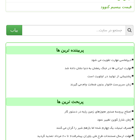
قیمت بیسیم کنوود
بیاب
پربیننده ترین ها
دیپلماسی مهارت تقویت می شود
مهارت ایرانی ها در جنگ رمضان به دنیا نشان داده شد
پشتیبانی از تولید در اولویت است
زنان سرپرست خانوار بدون ضمانت وام می گیرند
پربحث ترین ها
اصلاح پروسه صدور مجوزهای زمین پایه در دستور کار
زمان شارژ کوپن تغییر نمود
مصرف لبنیات یک چهارم شده اما بازهم شیر را گران می کنند
مهلت ارسال مستندات طرح ملی یاوران پیشرفت۲ تا ۲۰ مرداد تمدید گردید