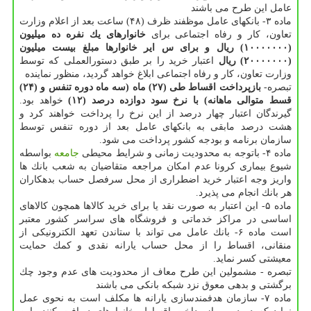
عامل این طرح می باشند
ماده ۳- بانكهای عامل موظفند ظرف (۴۸) ساعت بعد از اعلام وزارت
تعاون، كار و رفاه اجتماعی برای
خانوارهای یك نفره ده میلیون
(۱۰۰۰۰۰۰۰) ریال و برای س ایر خانوارها مبلغ بیست میلیون
(۲۰۰۰۰۰۰۰) ریال
اعتبار خرید را بر طبق دستورالعملی كه توسط
وزارت تعاون، كار و رفاه اجتماعی ابلاغ خواهد گردید، منظور نماینده
تبصره-
بازپرداخت اقساط طی (۲۷) ماه (سه ماه دوره تنفس و (۲۴)
قسط متوالی ماهانه) با نرخ سود دوازده درصد (۱۲)
خواهد بود.
گیرندگان اعتبار چهار درصد از این نرخ را پرداخت خواهند كرد و
هشت درصد مابقی به بانكهای عامل بعد از دوره تنفس توسط
سازمان برنامه و بودجه كشور پرداخت می شود.
ماده ۴- باتوجه به محدودیت زمانی و شرایط محیطی
جامعه
بواسطه
شیوع بیماری كرونا عدم امكان مراجعه متقاضیان به شعب بانك ها
واریز وجه اعتبار خرید اضطراری از محل سرفصل حساب بدهكاران
هر بانك انجام می پذیرد.
ماده ۵- این اعتبار به صورت نقد یا برای خرید كالاها همچون كالاهای
اساسی در مراكز خدماتی و فروشگاه های سراسر كشور معتبر
است ماده ۶- بانك عامل می تواند با ستاندن تعهد الكترونیكی از
منقانی، اقساط را از محل حساب یارانه نقدی و كمك حمایت
معیشتی كسر نماید.
تبصره - مشمولین این طرح معاف از محدودیت های عدم وجود چك
برگشتی و بدهی معوق نزد شبكه بانكی می باشند
ماده ۷- سازمان هدفمندسازی یارانه ها مكلف است به نحوی عمل