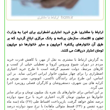
ارتباط با مشتری: طرح خرید اعتباری اضطراری برای اجرا به وزارت
تعاون و اقتصاد، سازمان برنامه و بانك مركزی ابلاغ گردید كه بر
طبق آن خانوارهای یكنفره 1میلیون و سایر خانوارها دو میلیون
تومان اعتبار دریافت می كنند.
به گزارش ارتباط با مشتری به نقل از مهر، با كاهش قدرت خرید
مردم در دوران شیوع ویروس كرونا و تعطیلی خیلی از كسب و
كارهای مرتبط، دولت تصمیم گرفته است تا طرح خرید اعتباری
اضطراری را برای چهار میلیون خانوار ایرانی اجرایی نماید. بر این
اساس، این طرح برای رانندگان تاكسی، اتوبوس، مینی بورس و
كرایه های بین شهری، دستفروشان و كارگران فصلی روزمرد اجرا
می گردد.
بر این اساس برای خانوارهای یك نفره یك میلیون تومان و برای سایر
خانوارها دو میلیون تومان كارت اعتباری خرید با نرخ سود دوازده
درصد تعلق خواهد گرفت. بازپرداخت اقساط طی (۲۷) ماه (سه ماه
دوره تنفس و (۲۴) قسط متوالی ماهانه) با نرخ سود دوازده درصد