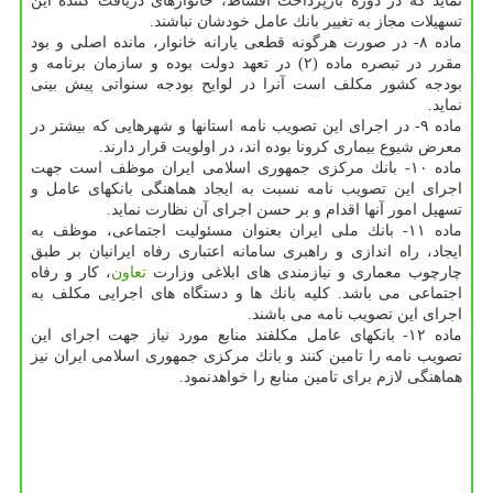
نماید كه در دوره بازپرداخت اقساط، خانوارهای دریافت كننده این
تسهیلات مجاز به تغییر بانك عامل خودشان نباشند.
ماده ۸- در صورت هرگونه قطعی یارانه خانوار، مانده اصلی و بود
مقرر در تبصره ماده (۲) در تعهد دولت بوده و سازمان برنامه و
بودجه كشور مكلف است آنرا در لوایح بودجه سنواتی پیش بینی
نماید.
ماده ۹- در اجرای این تصویب نامه استانها و شهرهایی كه بیشتر در
معرض شیوع بیماری كرونا بوده اند، در اولویت قرار دارند.
ماده ۱۰- بانك مركزی جمهوری اسلامی ایران موظف است جهت
اجرای این تصویب نامه نسبت به ایجاد هماهنگی بانكهای عامل و
تسهیل امور آنها اقدام و بر حسن اجرای آن نظارت نماید.
ماده ۱۱- بانك ملی ایران بعنوان مسئولیت اجتماعی، موظف به
ایجاد، راه اندازی و راهبری سامانه اعتباری رفاه ایرانیان بر طبق
چارچوب معماری و نیازمندی های ابلاغی وزارت
تعاون
، كار و رفاه
اجتماعی می باشد. كلیه بانك ها و دستگاه های اجرایی مكلف به
اجرای این تصویب نامه می باشند.
ماده ۱۲- بانكهای عامل مكلفند منابع مورد نیاز جهت اجرای این
تصویب نامه را تامین كنند و بانك مركزی جمهوری اسلامی ایران نیز
هماهنگی لازم برای تامین منابع را خواهدنمود.