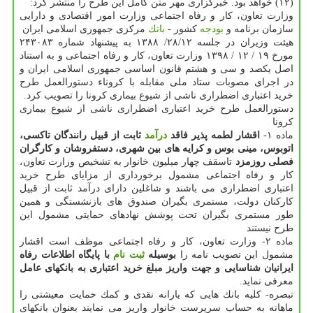
(۱۲) خواهد بود. خبرگزاری مهر متن كامل این طرح را منتشر كرد:
وزارت تعاون، كار و رفاه اجتماعی وزارت امور اقتصادی و دارایی
سازمان برنامه و
بودجه
كشور -
بانك
مركزی جمهوری اسلامی ایران
هیئت وزیران در جلسه ۲۸/۱۲/ ۱۳۸۸ به پیشنهاد شماره ۲۴۳۰۸۳
مورخ ۱۹ / ۱۲ / ۱۳۹۸ وزارت تعاون، كار و رفاه اجتماعی و به استناد
اصل یكصد و سی و هشتم قانون اساسی جمهوری اسلامی ایران و
در اجرای مصوبات ستاد ملی مقابله با كروناء دستورالعمل طرح
خرید اعتباری اضطراری ناشی از شیوع بیماری كرونا را تصویب كرد.
دستورالعمل طرح خرید اعتباری اضطراری ناشی از شیوع بیماری
كرونا
ماده ۱-
اقشار لطمه پذیر فاقد
درآمد
ثابت از قبیل رانندگان تاكسی،
اتوبوس، مینی بوس و كرایه های بین شهری، دستفروشان و كارگران
فصلی روزمزد
تاسقف چهار میلیون خانوار به تشخیص وزارت تعاون،
كار و رفاه اجتماعی مشمول برخورداری از مزایای طرح خرید
اعتباری اضطراری می باشند و شاغلین دارای درآمد ثابت از قبیل
كاركنان دولت، مستمری بگیران صندوق های بازنشستگی و همین
طور مستمری بگیران تحت پوشش نهادهای حمایتی مشمول این
طرح نیستند
ماده ۲- وزارت تعاون، كار و رفاه اجتماعی موظف است اقشار
مشمول این تصویب نامه را
بوسیله
ثبت نام
با پایگاه اطلاعات رفاه
ایرانیان شناسایی و جهت واریز مبلغ خرید اعتباری به بانكهای عامل
معرفی نماید.
تبصره- كلیه بانك هایی كه یارانه نقدی و كمك حمایت معیشتی را
ماهانه به حساب سرپرست خانوار واریز می نمایند بعنوان بانكهای