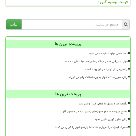
قیمت بیسیم کنوود
بیاب
پربیننده ترین ها
دیپلماسی مهارت تقویت می شود
مهارت ایرانی ها در جنگ رمضان به دنیا نشان داده شد
پشتیبانی از تولید در اولویت است
زنان سرپرست خانوار بدون ضمانت وام می گیرند
پربحث ترین ها
تکلیف جیره بندی یا قطعی آب روشن شد
اصلاح پروسه صدور مجوزهای زمین پایه در دستور کار
زمان شارژ کوپن تغییر نمود
مصرف لبنیات یک چهارم شده اما بازهم شیر را گران می کنند