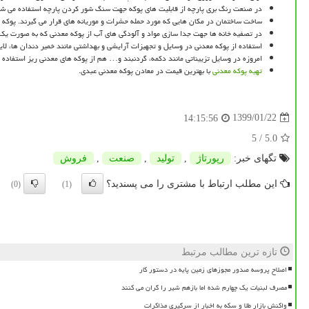
در صنعت رنگ بری پارچه از قابلیت های پوکه جهت سنگ شور کردن پارچه استفاده می ‌شو
ساخت ساختمان در مکان هایی که مورد حمله حشرات و موریانه های قرار می‌ گیرند. پوکه
در تصفیه خانه ها جهت جدا سازی مواد و آلودگی های آب از پوکه معدنی که به صورت یک
استفاده از پوکه معدنی در وسایل و تجهیزات آرایشی و بهداشتی مانند خمیر دندان ها، لا
امروزه در وسایل تزییناتی مانند دکمه، گردنبند و… هم از پوکه های معدنی ریز استفاده
تهیه پوکه معدنی
با بهترین قیمت در معادن پوکه معدنی عبدی.
1399/01/22
14:15:56
/ 5
5.0
تگهای خبر:
رپورتاژ
,
تولید
,
صنعت
,
فروش
این مطلب ارتباط با مشتری را می پسندید؟
(0)
(1)
تازه ترین مطالب مرتبط
اصلاح پروسه صدور مجوزهای زمین پایه در دستور کار
مصرف لبنیات یک چهارم شده اما بازهم شیر را گران می کنند
واکنش بازار طلا و سکه به اخبار از سرگیری مذاکرات