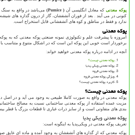
پوکه معدنی
که معادل انگلیسی آن
(Pumice )
می‌باشد در واقع به سنگ 
کنونی در می آیند . بعد از فوران آتشفشان، گاز از درون گدازه‌ های ش
ندارد و فقط در مناطق و کوه های آتشفشانی قابل استخراج است.
پوکه معدنی
امروزه با پیشرفت علم و تکنولوژی نمونه صنعتی پوکه معدنی که به پوک
برخوردار است خوبی این پوکه این است که در اشکال متنوع و متناسب با ن
آنچه در ادامه درباره پوکه معدنی خواهید خواند:
پوکه معدنی چیست؟
پوکه معدنی ویکی پدیا
پوکه معدنی قروه
ویژگی پوکه معدنی قروه
کاربرد پوکه معدنی چیست؟
پوکه معدنی چیست؟
پوکه معدنی در واقع به صورت کاملا طبیعی به وجود می آید و در اصل د
مزیت عمده استفاده از پوکه معدنی ساختمانی نسبت به مصالح ساختمانی م
بندی های متفاوتی است و از سایز ذرات غباری تا قطعات بزرگ با قطر بیش از ۱۰۰ میلیمتر یافت می‌ شود. با توجه به داشتن سایز های متفاوت سنگ پوکه معدنی در زمینه هایی مختلف کا
پوکه معدنی ویکی پدیا
تعریف پوکه معدنی در ویکی‌پدیا به اینگونه است:
پوکه معدنی که از گدازه‌ های آتشفشان به وجود آمده و ماده ‌ای عایق