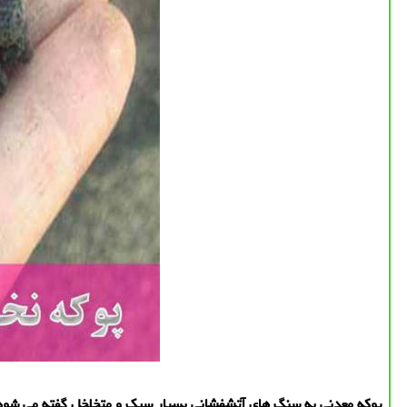
پوكه معدنی به سنگ های آتشفشانی بسیار سبك و متخلخل گفته می شود ك