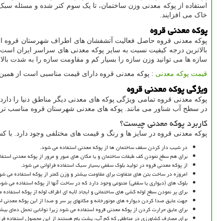
استفاده از پوکه معدنی وزن ساختمان، تا یک سوم کتر شده و مسئله سبک س
خاک می ‌افزایند.
پوکه معدنی قروه
پوکه معدنی قروه حاصل فعالیت آتشفشان های اطراف شهرستان قروه است 
بالاترین درجه کیفیت نسبت به سایر پوکه معدنی های سراسر ایران است ک
سازه ها می ‌توانید وزن سازه را بسیار کم و مقاومت سازه را به شدت بالا 
قیمت پوکه معدنی
: پوکه معدنی قروه دارای قیمت مناسبی است از همین 
ویژگی پوکه معدنی قروه
پوکه معدنی قروه تمامی ویژگی پوکه های معدنی دیگر مناطق دنیا را دارد
در سطح آب شناور می ‌مانند. پوکه های معدنی شهرستان قروه مناسب ترین 
کاربرد پوکه معدنی چیست؟
پوکه معدنی قروه در سایز ها و رنگ و قیمت های مختلفی وجود دارد. با کسب 
در شیب دار کردن سقف ساختمان ها از پوکه معدنی استفاده می ‌شود.
برای هم سطح نمودن کف طبقات ساختمان و یا مکان های عبور و مرور از پوکه معدنی استفاد
از پوکه معدنی قروه در تولید بلوک سقفی بسیار سبک استفاده فراوانی می ‌شود.
امروزه در ساخت بتن های متفاوت برای مقاومت بیشتر و وزن کمتر از پوکه استفاده می‌ شو
بلوک های (دیواری یا سقفی) متنوعی وجود دارد که در ساخت آنها از پوکه استفاده می ‌شود
برای پر نمودن سطح لوله کشی ‌های ساختمانی و ایجاد لایه ای اطراف لوله از پوکه استفاده م
جهت عایق صدا کردن دیواره های موتورخانه و مکانهای پر سر و صدا از این پوکه معدنی اس
برای عایق حرارت کردن از پوکه معدنی قروه استفاده می‌ شود زیرا توانایی تحمل دمای بیشتر از ۷۶۰ درجه سانتیگراد را دارد. از طرفی قابل اشتعال نیست و نمی سوزد و یک عایق 
برای مصارف کشاورزی در مناطقی که کم آب، پشت بام هستند از این محصول استفاده فراوان