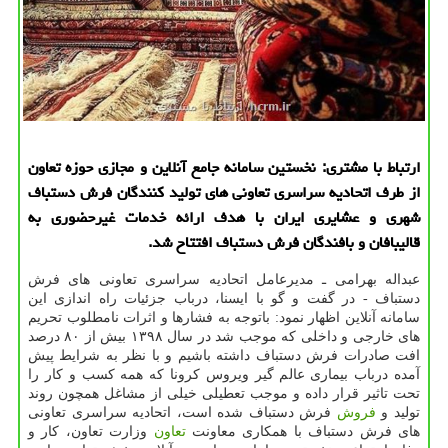
ارتباط با مشتری: نخستین سامانه جامع آنلاین و مجازی حوزه تعاون
از طرف اتحادیه سراسری تعاونی های تولید كنندگان فرش دستباف
شهری و عشایری ایران با هدف ارائه خدمات غیرحضوری به
قالیبافان و بافندگان فرش دستباف افتتاح شد.
عبداله بهرامی ـ مدیرعامل اتحادیه سراسری تعاونی های فرش
دستباف - در گفت و گو با ایسنا، درباب جزئیات راه اندازی این
سامانه آنلاین اظهار نمود: باتوجه به فشارها و اثرات نامطلوب تحریم
های خارجی و داخلی كه موجب شد در سال ۱۳۹۸ بیش از ۸۰ درصد
افت صادرات فرش دستباف داشته باشیم و با نظر به شرایط پیش
آمده درباب بیماری عالم گیر ویروس كرونا كه همه كسب و كار را
تحت تاثیر قرار داده و موجب تعطیلی خیلی از مشاغل همچون روند
تولید و
فروش
فرش دستباف شده است، اتحادیه سراسری تعاونی
های فرش دستباف با همكاری معاونت
تعاون
وزارت تعاون، كار و