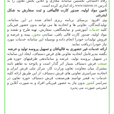
رفاه اجتماعی نخستین سامانه مجازی و آنلاین بخش تعاون را به
آدرس www.taavon.co راه اندازی كرده است.
تامین مواد اولیه، صدور كارت قالیبافی و ثبت سفارش به شكل
اینترنتی
وی افزود: برمبنای برنامه ریزی انجام شده در این سامانه،
تولیدكنندگان، تعاونی ها و اتحادیه ها می توانند بدون حضور فیزیكی
كلیه
خدمات
آموزشی و نمایشگاهی، سفارش، تهیه طرح و نقشه و
مواد اولیه، صدور كارت قالی بافی، ستاندن
مجوز
، بیمه و عرضه و
فروش تولیدات خودرا انجام داده و بوسیله این سامانه خدمات مورد
نیاز خودرا دریافت نمایند.
ارائه خدمات غیر حضوری به قالیبافان و تسهیل پروسه تولید و عرضه
بگفته مدیرعامل اتحادیه تعاونی های فرش دستباف، ایجاد این سامانه
در تسهیل پروسه تولید، عرضه و ساماندهی ظرفیتهای حوزه هنر
صنعت
فرش دستباف بسیار اثر گذار است و باتوجه به تفاهم نامه
مشترك میان معاونت تعاون وزارت كار، مركز ملی فرش ایران و
اتحادیه سراسری تعاونی های فرش دستباف، از این طریق ارائه كلیه
خدمات به قشر توانمند هنرصنعت فرش دستباف حوزه تعاون در
سراسر
كشور
بدون نیاز به حضور فیزیكی افراد و به صورت آنلاین و
اینترنتی صورت می پذیرد.