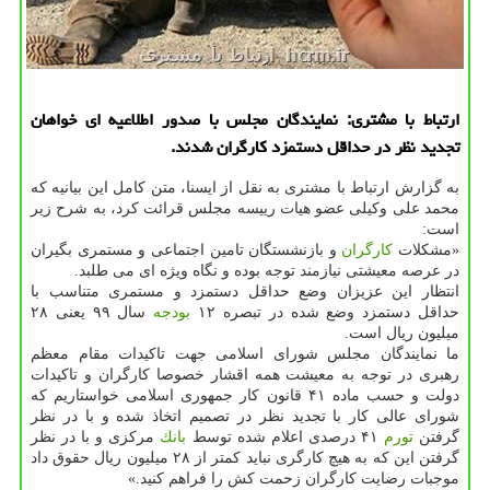
ارتباط با مشتری: نمایندگان مجلس با صدور اطلاعیه ای خواهان
تجدید نظر در حداقل دستمزد كارگران شدند.
به گزارش ارتباط با مشتری به نقل از ایسنا، متن كامل این بیانیه كه
محمد علی وكیلی عضو هیات رییسه مجلس قرائت كرد، به شرح زیر
است:
«مشكلات
كارگران
و بازنشستگان تامین اجتماعی و مستمری بگیران
در عرصه معیشتی نیازمند توجه بوده و نگاه ویژه ای می طلبد.
انتظار این عزیزان وضع حداقل دستمزد و مستمری متناسب با
حداقل دستمزد وضع شده در تبصره ۱۲
بودجه
سال ۹۹ یعنی ۲۸
میلیون ریال است.
ما نمایندگان مجلس شورای اسلامی جهت تاكیدات مقام معظم
رهبری در توجه به معیشت همه اقشار خصوصا كارگران و تاكیدات
دولت و حسب ماده ۴۱ قانون كار جمهوری اسلامی خواستاریم كه
شورای عالی كار با تجدید نظر در تصمیم اتخاذ شده و با در نظر
گرفتن
تورم
۴۱ درصدی اعلام شده توسط
بانك
مركزی و با در نظر
گرفتن این كه به هیچ كارگری نباید كمتر از ۲۸ میلیون ریال حقوق داد
موجبات رضایت كارگران زحمت كش را فراهم كنید.»