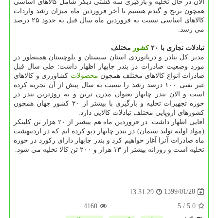
الان در حال تخلیه و بارگیری سه كشتی دیگر شامل كالاهای اساسی
همچون برنج و گندم هستیم تا آخر فروردین ماه میزان رشد واردات
كالاهای اساسی نسبت به فروردین ماه سال قبل به حدود ۲۵ درصد
می رسد.
تبادلات تجاری با ۲۰
كشور
مختلف
مدیر كل بنادر و دریانوردی استان سیستان و بلوچستان همینطور در
مورد وضعیت صادرات در بندر چابهار اظهار داشت: طی سال قبل
صادرات انواع كالاهای مختلف همچون
محصولات
كشاورزی و كالاهای
غیر نفتی ۱۰۰ درصد رشد را نسبت به سال پیش از آن تجربه كرده
است و الان بندر چابهار بعنوان مدرن ترین و به روزترین بندر در
حوزه تجهیزات تخلیه و بارگیری با بیشتر از ۲۰ كشور جهان همچون
كشورهای اروپایی مختلف تبادلات كالایی دارد.
آقایی اظهار داشت: در فروردین ماه هم بیشتر از ۲۰ هزار تن كلینكر
(مواد اولیه تولید سیمان) در بندر چابهار دپو كرده ایم كه در اردیبهشت
ماه صادرات آنرا آغاز خواهیم كرد و بندر چابهار دارای ركورد در حوزه
تخلیه است و روزانه بیشتر از ۱۳ هزار و ۲۰۰ تن كالا تخلیه می شود.
1399/01/28
13:31:29
4160
/ 5
5.0