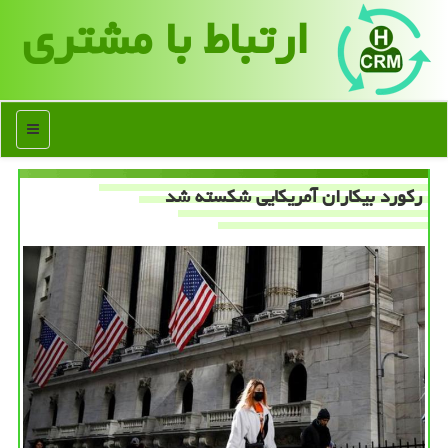
ارتباط با مشتری
منو
ركورد بیكاران آمریكایی شكسته شد