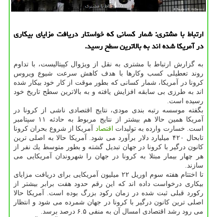
ارتباط با مشتری: شمار كسانی كه خواستار دریافت مزایای بیكاری
در آمریكا شده اند به بالاترین سطح رسید.
به گزارش ارتباط با مشتری به نقل از ویژوال كپیتالیست، با تداوم
روند تعطیلی كسب وكارها با هدف كاهش سرعت شیوع ویروس
كرونا در آمریكا، شمار كسانی كه بطور موقت از كار خود بیكار شده
اند به طرزی بی سابقه افزایش یافته و به بالاترین سطح تاریخ خود
رسیده است.
بگفته موسسه رتبه بندی مودی، نتایج اقتصادی ناشی از كرونا در
آمریكا همین حالا هم بیشتر از نتایج مربوط به حادثه ۱۱ سپتامبر
است. خسارت وارده به تولیدات
اقتصاد
آمریكا از شروع بحران كرونا
تابحال ۴۲۰ میلیارد دلار برآورد می شود. آمریكا حالا به اصلی ترین
كانون درگیر با كرونا در جهان تبدیل گشته و بطور متوسط یك نفر از
هر چهار بیمار مبتلا به كرونا در جهان را شهروندان آمریكایی می
سازند.
تا اختتام هفته سوم اوریل ۲۲ میلیون آمریكایی برای دریافت مزایای
بیكاری درخواست داده اند كه این رقم حدود هفت برابر بیشتر از
ركورد قبلی ثبت شده در زمان ركود بزرگ بوده است. آمریكا حالا
اصلی ترین كانون درگیر با كرونا در جهان شمرده می شود و انتظار
می رود رشد اقتصادی امسال آن به منفی ۶.۵ درصد برسد.