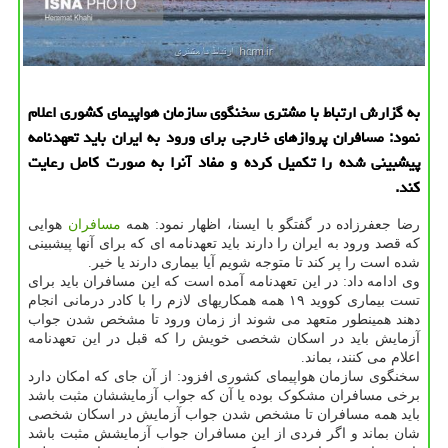
به گزارش ارتباط با مشتری سخنگوی سازمان هواپیمای كشوری اعلام
نمود: مسافران پروازهای خارجی برای ورود به ایران باید تعهدنامه
پیشبینی شده را تكمیل كرده و مفاد آنرا به صورت كامل رعایت
كند.
رضا جعفرزاده در گفتگو با ایسنا، اظهار نمود: همه
مسافران
هوایی
که قصد ورود به ایران را دارند باید تعهدنامه ای که برای آنها پیشبینی
شده است را پر کند تا متوجه شویم آیا بیماری دارند یا خیر.
وی ادامه داد: در این تعهدنامه آمده است که این مسافران باید برای
تست بیماری کووید ۱۹ همه همکاریهای لازم را با کادر درمانی انجام
دهند همینطور متعهد می شوند از زمان ورود تا مشخص شدن جواب
آزمایش باید در اسکان شخصی خویش را که قبل در این تعهدنامه
اعلام می کنند، بماند.
سخنگوی سازمان هواپیمای کشوری افزود: از آن جای که امکان دارد
برخی مسافران مشکوک بوده یا آن که جواب آزمایششان مثبت باشد
باید همه مسافران تا مشخص شدن جواب آزمایش در اسکان شخصی
شان بماند و اگر فردی از این مسافران جواب آزمایشش مثبت باشد