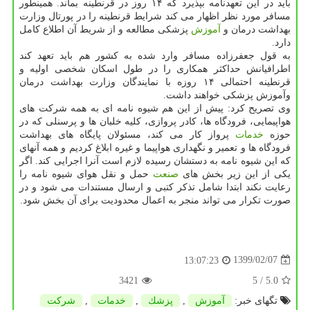
باید در این تعهدنامه بپذیرد که ۱۴ روز در قرنطینه بماند. همینطور
مسافر مورد نظر اظهار می کند شرایط قرنطینه را در پورتال وزارت
بهداشت درمان و
آموزش
پزشکی مطالعه و از شریط آن اطلاع کامل
دارد.
به قول جعفرزاده مسافر وارد شده به کشور هم باید تعهد کند
اطرافیانش حداکثر همکاری را در طول اسکان شخصی اولیه و
قرنطینه احتمالی ۱۴ روزه با نمایندگان وزارت بهداشت درمان
وآموزش پزشکی خواهند داشت.
وی تصریح کرد: پیش از این هم شیوه نامه ای به همه شرکت های
هواپیمایی، فرودگاه ها، کادر پروازی، کلیه خلبان ها و پرسنلی که در
حوزه
خدمات
پرواز کار می کند، مسئولان پایگاه های بهداشت
فرودگاه ها و تعمیر و نگهداری هواپیما و غیره ابلاغ کردیم و همه آنهای
که این شیوه نامه به دستشان رسیده لازم است آنرا اجرایی کند. اگر
یکی از این زیر بخش های
صنعت
حمل و نقل هوای شیوه نامه را
رعایت نکند ابتدا شامل تذکر کتبی و ارسال مستندات می شود و در
صورت تکرار می تواند منجر به اعمال محدودیت برای آن بخش شود.
1399/02/07
13:07:23
3421
/ 5
5.0
تگهای خبر:
آموزش
,
پزشك
,
خدمات
,
شركت