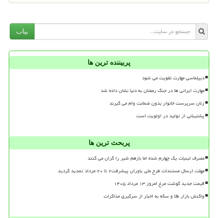
بیاب
پربیننده ترین ها
دیپلماسی مهارت تقویت می شود
مهارت ایرانی ها در جنگ رمضان به دنیا نشان داده شد
زنان سرپرست خانوار بدون ضمانت وام می گیرند
پشتیبانی از تولید در اولویت است
پربحث ترین ها
مصرف لبنیات یک چهارم شده اما بازهم شیر را گران می کنند
مهلت ارسال مستندات طرح ملی یاوران پیشرفت۲ تا ۲۰ مرداد تمدید گردید
قیمت جدید گوشت مرغ امروز ۱۳ مرداد ۱۴۰۵
واکنش بازار طلا و سکه به اخبار از سرگیری مذاکرات