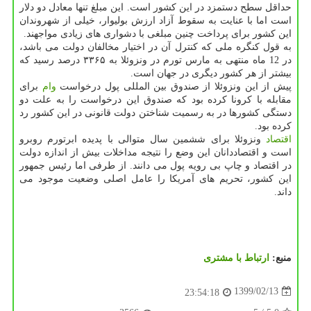
حداقل سطح دستمزد در این کشور است. این مبلغ تنها معادل دو دلار
است اما با عنایت به سقوط آزاد ارزش بولیوار، خیلی از شهروندان
این کشور برای پرداخت چنین مبلغی با دشواری های زیادی مواجهند.
به قول کنگره ملی که کنترل آن در اختیار مخالفان دولت می باشد،
در 12 ماه منتهی به مارس تورم در ونزوئلا به ۳۳۶۵ درصد رسید که
بیشتر از هر کشور دیگری در جهان است.
پیش از این ونزوئلا از صندوق بین المللی پول درخواست
وام
برای
مقابله با کرونا کرده بود که صندوق این درخواست را به علت دو
دستگی کشورها در به رسمیت شناختن دولت قانونی در این کشور رد
کرده بود.
اقتصاد
ونزوئلا برای ششمین سال متوالی با پدیده ابرتورم روبرو
است و اقتصاددانان این وضع را نتیجه مداخلات بیش از اندازه دولت
در اقتصاد و چاپ بی رویه پول می دانند. از طرفی اما رئیس جمهور
این کشور، تحریم های آمریکا را عامل اصلی وضعیت موجود می
داند.
منبع:
ارتباط با مشتری
1399/02/13
23:54:18