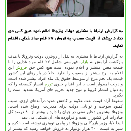
به گزارش ارتباط با مشتری دولت ونزوئلا اعلام نمود هیچ كس حق
ندارد بیشتر از قیمت مصوب به فروش ۲۷ قلم مواد غذایی اقدام
نماید.
به گزارش ارتباط با مشتری به نقل از رویترز، دولت ونزوئلا با هدف
بازگشت آرامش به
بازار
، فهرستی شامل ۲۷ قلم مواد غذایی را با
قیمت معین منتشر و اعلام نموده است هیچ کس حق
فروش
این
اقلام به نرخ بیشتر از مصوب را ندارد. حالا در بازارهای این کشور
قیمت یک تخم مرغ از متوسط حقوق یک ماه افراد بیشتر شده است
و دولت امیدوار است با این اقدام جلوی
تورم
افسار گسیخته را که
به دنبال انتشار کرونا و موج جدید تحریم های آمریکا تشدید است را
بگیرد.
سقوط آزاد قیمت نفت علاوه بر کاهش شدید درآمدهای ارزی، سبب
کمبود سوخت و توانایی دولت برای مدیریت اوضاع شده است.
ونزوئلا بیشترین ذخایر نفتی در جهان را دارد و بیشتر از ۸۰ درصد کل
صادرات این کشور را نفت و فرآورده های آن تشکیل می دهد.
انیدا لایا، وزیر بازرگانی ونزوئلا در پیامی توییتری نوشته است: کره و
شیر به قیمت ۴۰۰ هزار بولیوار به فروش خواهند رسید که بیشتر از