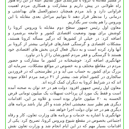
از مسیر مقابله با کرونا با سربلندی عبور نماییم. البته در این راه هنوز
راه طولانی در پیش داریم و مشارکت و همکاری مردم اهمیت
فراوانی دارد و باید مردم همچنان دستورالعمل های بهداشتی و
درمانی را مدنظر قرار دهند تا بتوانیم مراحل بعدی مقابله با این
ویروس را هم پشت سر بگذاریم.
معاون اول رئیس جمهور سطح دوم مقابله با ویروس کرونا را
کوشش برای بهبود وضعیت اقتصادی کشور و جامعه برشمرد و
اضافه کرد: در خیلی از کشورها که درگیر مسأله کرونا هستند،
مشکلات اقتصادی و گرسنگی فشارهای فراوانی بیشتر از کرونا بر
آنها وارد کرده است و به دنبال فعال کردن بخش های اقتصادی خود
هستند تا گرسنگی و فقر مردم کشورشان را از پا در نیاورد.
جهانگیری اضافه کرد: خوشبختانه در کشور ما مشارکت و حضور
مردم در مقاطع مختلف و به خصوص در مواقع مشکلات، سرمایه ای
بزرگ برای کشور به حساب می آید و در نظرسنجی که در فروردین
سالجاری در کشور انجام شد، بیشتر از ۴۱ درصد مردم اعلام نموده
اند که در شرایط کرونا به دیگران کمک کرده اند.
معاون اول رئیس جمهور افزود: دولت هم در حد توان به صحنه آمده
است و فقط یک مورد آن پرداخت تسهیلات یک میلیون تومانی قرض
الحسنه به ۲۰ میلیون خانوار بوده است و علاوه بر این، اقدامات
دیگری هم نظیر سبد معیشتی انجام شده و اگر نیاز باشد برنامه های
دیگری هم در حد توان دولت اجرا خواهد شد.
جهانگیری با اشاره به خدمات و برنامه های وزارت تعاون، کار و رفاه
اجتماعی بخصوص در مقطع شیوع ویروس کرونا، تصریح کرد: یکی از
اقدامات بسیار مهم که در این ایام انجام شد و وزارت تعاون نقش