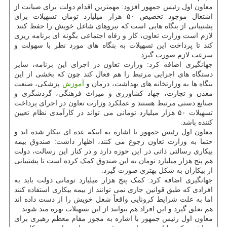
معاون اول رئیس جمهور افزود: مهمترین اقدام دولت برای صیانت از
اشتغال موجود تخصیص ۵۰ هزار میلیارد تومان تسهیلات برای
پشتیبانی از بنگاه هایی است که نیروهای شاغل خویش را حفظ کنند.
لازم است وزارت تعاون، کار و رفاه اجتماعی بگونه ای برنامه ریزی
کند تا پرداخت این تسهیلات به بنگاه های مورد نظر با سهولت و
سرعت لازم صورت گیرد.
جهانگیری اضافه کرد: وزارت تعاون در اجرای این برنامه، سایر
دستگاه های اجرایی مرتبط را هم فعال کند چون که بخشی از این
بنگاه ها به وزارتخانه های بهداشت، درمان و
آموزش
پزشکی، صنعت
معدن و تجارت، جهاد کشاورزی و میراث فرهنگی، گردشگری و
صنایع دستی مرتبط هستند و عملکرد وزارت تعاون در اجرای پرداخت
تسهیلات ۵۰ هزار میلیارد تومانی می تواند در کارآمدی نظام تعیین
کننده باشد.
معاون اول رئیس جمهور با اشاره به اینکه عده ای بیکار شده اند و
حتما به وزارت تعاون رجوع می کنند، اظهار داشت: صندوق بیمه
بیکاری رسالتی ذاتی در این حوزه دارد و در کنار این رسالت، دولت
هم پنج هزار میلیارد تومان به این صندوق کمک کرده است تا پشتیبانی
از بیکاران به شکل بهتری صورت گیرد.
جهانگیری اضافه کرد: کمک پنج هزار میلیارد تومانی دولت باید به
افرادی که طبق قوانین جاری نمی توانند از بیمه بیکاری استفاده کنند
اما به علت شرایط کرونایی واقعاً شغل خویش را از دست داده اند
هم تعلق گیرد و این افراد هم بتوانند از این تسهیلات بهره مند شوند.
معاون اول رئیس جمهور با اشاره به مجوز مقام معظم رهبری برای