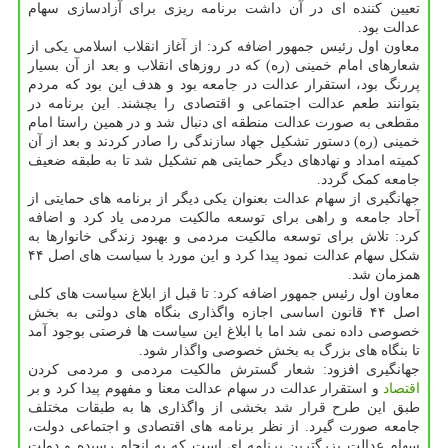
تعیین کننده ای در آن داشت برنامه ریزی برای آزادسازی سهام
عدالت بود.
معاون اول رئیس جمهور اضافه کرد: از آغاز انقلاب اسلامی یکی از
شعارهای امام خمینی (ره) که در روزهای انقلاب و بعد از آن بسیار
پررنگ بود، استقرار عدالت در جامعه بود و هدف این بود که مردم
بتوانند طعم عدالت اجتماعی و اقتصادی را بچشند. این برنامه در
مقطعی به صورت عدالت منطقه ای دنبال شد و در همین راستا امام
خمینی (ره) دستور تشکیل جهاد سازندگی را صادر کردند و بعد از آن
کمیته امداد و نهادهای دیگر حمایتی هم تشکیل شد تا به طبقه ضعیف
جامعه کمک گردد.
جهانگیری از سهام عدالت بعنوان یکی دیگر از برنامه های حمایتی از
آحاد جامعه و راهی برای توسعه مالکیت مردمی یاد کرد و اضافه
کرد: تلاش برای توسعه مالکیت مردمی و بهبود زندگی خانوارها به
شکل سهام عدالت نمود پیدا کرد و این مورد با سیاست های اصل ۴۴
همزمان شد.
معاون اول رئیس جمهور اضافه کرد: تا قبل از ابلاغ سیاست های کلی
اصل ۴۴ قانون اساسی اجازه واگذاری بنگاه های دولتی به بخش
خصوصی داده نمی شد اما با ابلاغ این سیاست ها فرصتی بوجود آمد
تا بنگاه های بزرگ به بخش خصوصی واگذار شود.
جهانگیری افزود: شعار گسترش مالکیت مردمی و مردمی کردن
اقتصاد
و استقرار عدالت در سهام عدالت معنا و مفهوم پیدا کرد و بر
طبق این طرح قرار شد بخشی از واگذاری ها به طبقات مختلف
جامعه صورت گیرد. از نظر برنامه های اقتصادی و اجتماعی دولت،
سهام عدالت بزرگترین برنامه ای است که به انجام رسیده و دولت