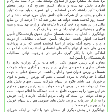
برداشت یک میلیارد یورو از صندوق توسعه ملی برای بیمه بیکاری و
نیازهای بخش بهداشت و درمان کشور تصریح کرد: رهبر معظم
انقلاب تاکید داشتند که در استفاده از این تسهیلات باید مبحث تولید
داخلی و پشتیبانی از شرکت های دانش بنیان مورد توجه باشد و در
جلسه روز گذشته هیئت دولت هم مقرر شد که ۳۰ درصد از این منابع
مالی در این هفته پرداخت گردد تا دغدغه های وزارت بهداشت و بیمه
بیکاری و پشتیبانی از تولید داخلی هم برطرف گردد.
جهانگیری با اشاره به مبحث همسان سازی حقوق بازنشستگان تأمین
اجتماعی اظهار داشت: سازمان تأمین اجتماعی مطالباتی از دولت
دارد و با وجود آنکه دولت از ابتدا کوشیده است که برای پرداخت
بدهی های خود از تهاتر بنگاه های اقتصادی استفاده نکند، اما دولت
آمادگی دارد با بکار گیری طرحی در چارچوب تهاتر، مطالبات
بازنشستگان را تأمین کند.
معاون اول رئیس جمهور یکی از اقدامات بزرگ وزارت تعاون را
شفاف سازی و خصوصی سازی در چارچوب واگذاری سهام شرکت
شستا در بورس عنوان نمود و اظهار داشت: در مقطع فعلی به جهت
اینکه تا حد زیادی به مردم اطمینان دهیم که بورس از پشتوانه قوی
برخوردار می باشد علاوه بر سهام شرکت شستا، سهام بخش های
مختلف دولت هم در بورس عرضه خواهد شدو رئیس جمهور محترم
هم این مورد را به صورت قاطع به همه دستگاه ها اعلام نموده است
و هدف دولت این است که وقتی مردم آمادگی دارند دارایی خویش
را به
بازار
سرمایه بیاورند، بخش های عمومی هم باید سهام خویش
را در بورس عرضه کنند.
جهانگیری در بخش دیگری از سخنان خود با تاکید بر اینکه شورای