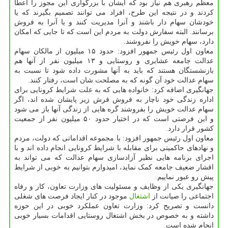
معظم رهبری هم نیاز بود که ایشان با بزرگواری این مجوز را اعطا
کردند و در نتیجه این طرح، افراد می توانند تصمیم بگیرند که یا
خودشان سهام دار باشند و آنرا مدیریت کنند و یا آنرا به فروش
برسانند. البته سفارش دولت به مردم این است که تا جایی که امکان
دارد، سهام خویش را نفروشند.
معاون اول رئیس جمهور افزود: حدود ۱۵ میلیون از مالکان سهام
عدالت جامعه عشایری و روستایی و ۱۳ میلیون نفر از آنها هم
بازنشستگان هستند که باید به آنها مشورت داده شود تا نسبت به
سهام عدالت خود آن گونه که به مصلحت شان است، رفتار کنند.
جهانگیری اضافه کرد: خانواده هایی که به علت شرایط کرونایی برای
اداره زندگی خود ناچار به فروش فرش زیر پایشان شده اند، اگر
سهام عدالت خویش را بفروشند گره هایی از زندگی آنها باز می شود
و این فرصتی است که در اختیار حدود ۵۰ میلیون نفر از جمعیت
کشور قرار دارد.
معاون اول رئیس جمهور افزود: با مجموعه اقداماتی که دولت، مردم
و نهادهای حاکمیتی برای مقابله با شرایط کرونایی انجام داده اند و با
اجرای برنامه هایی نظیر آزادسازی سهام عدالت که می تواند به
اقشار ضعیف جامعه کمک نماید، امیدوارم بتوانیم به خوبی از شرایط
پیش رو عبور نماییم.
جهانگیری یکی از وظایف و مسئولیت های وزارت تعاون، کار و رفاه
اجتماعی را صیانت از
اشتغال
موجود در کنار ایجاد فرصت های شغلی
دانست و تصریح کرد: وزارت تعاون عملکرد خوبی در این حوزه
داشته و به خصوص در بخش اشتغال روستایی اقدامات بسیار خوبی
انجام شده است.