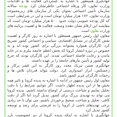
جهانگیری همینطور با اشاره به گستردگی فعالیت ها و اقدامات
وزارت تعاون، کار ورفاه اجتماعی خاطرنشان کرد:
بودجه
سالانه
سازمان تأمین اجتماعی بعنوان یکی از سازمان های زیرمجموعه
وزارت تعاون، ۱۷۲ هزار میلیارد تومان است و این در شرایطی است
که کل بودجه عمومی دولت حدود ۵۰۰ هزار میلیارد تومان است که
مقایسه این ارقام نشان دهنده وسعت فعالیت ها و اهمیت برنامه های
وزارت
تعاون
است.
معاون اول رئیس جمهور همینطور با اشاره به روز کارگر و اهمیت
نقش کارگران در مسایل اقتصادی، سیاسی و اجتماعی کشور تصریح
کرد: کارگران همواره پشتوانه بزرگی برای کشور بوده اند و به
خصوص در دوره انتشار کرونا که بخش اعظم جامعه ملزم به در خانه
ماندن و رعایت فاصله اجتماعی شدند، این کارگران بودند که چرخ
تولید کشور و تأمین نیازهای جامعه را بر عهده داشتند.
جهانگیری ضمن تبریک مجدد روز کارگر به این قشر پرکار و
زحمتکش، ابراز امیدواری کرد: دولت بتواند قدردان تلاش ها و
زحمات کارگران عزیز کشور باشد.
معاون اول رئیس جمهور در ادامه با اشاره به پدیده کرونا و تاثیر همه
بخش ها از این پدیده اظهار داشت: اگر نتوانیم شرایط را با دقت
تحلیل نماییم و شناخت درستی از اوضاع نداشته باشیم، پدیده کرونا
می تواند به تهدیدی بزرگ برای کشور تبدیل گردد اما اگر از دقت
کافی، تحلیل و شناخت صحیح برخوردار باشیم، می توان تا حد زیادی
برخی تهدیدهای ناشی از کرونا را به فرصتی برای رشد و توسعه
کشور تبدیل کرد.
جهانگیری با اشاره به اینکه پدیده کرونا از دو خصوصیت بارز