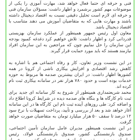
فنی و حرفه ای حتما فعال خواهد شد، مهارت آموزی را یکی از
موضوعات مهم کشور برشمرد و اظهار داشت: مسؤلان سازمان فنی
و حرفه ای لازم است تحلیل دقیقی نسبت به اقتصاد دیجیتال داشته
باشند و مهارت هایی که به متقاضیان آموزش می دهند متناسب با
اقتصاد دیجیتال باشد.
معاون اول رئیس جمهور همینطور از عملکرد سازمان بهزیستی
قدردانی کرد و اظهار داشت: تلاش خواهیم کرد دغدغه کمبود بودجه
این سازمان را حل نماییم چون که مراجعین به این سازمان افراد
نیازمند هستند که باید مورد حمایت قرار گیرند.
در این نشست وزیر تعاون، کار و رفاه اجتماعی هم با اشاره به
کاهش رشد اقتصادی و افزایش بیکاری ناشی از کرونا در همه
کشورها اظهار داشت: در ایران بیشترین صدمه ها مربوط به حوزه
خدمات بوده است و حدود ۷۸۰ هزار نفر در سامانه بیکاری ثبت نام
کرده اند.
محمد شریعتمداری همینطور از شروع به کار سامانه ای جدید برای
ثبت نام کارگاه ها و بنگاه های صدمه دیده در شرایط کرونا اطلاع داد
و اضافه کرد: طی روزهای آینده ثبت نام این کارگاه ها در این سامانه
آغاز خواهد شد و بعد از بررسی و تأیید، پرداخت تسهیلات با نرخ سود
۱۲ درصد تا سقف ۵۰ هزار میلیارد تومان به متقاضیان صورت خواهد
گرفت.
در این نشست همینطور مدیران عامل سازمان تأمین اجتماعی،
صندوق بازنشستگی کشور، صندوق بازنشستگی فولاد، رئیس
سازمان بهزیستی، رئیس سازمان فنی و حرفه ای کشور و برخی از