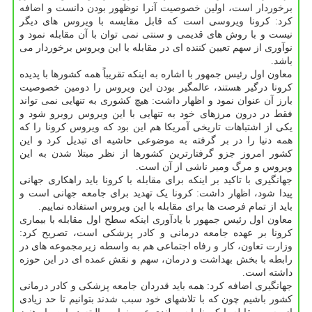
برخوردار است، اولین خصوصیت آنرا نوظهور بودن دانست و اضافه
کرد: کرونا ویروسی است که قابل مقایسه با ویروس های دیگر
نیست و با روش های قدیمی و سنتی نمی توان با آن مقابله نمود و
نوآوری از سهم تعیین کننده ای در مقابله با این ویروس برخوردار می
باشد.
معاون اول رئیس جمهور با اشاره به اینکه تقریباً همه کشورها با پدیده
کرونا درگیر هستند، عالمگیر بودن این ویروس را دومین خصوصیت
بارز آن عنوان نمود و اظهار داشت: هیچ کشوری به تنهایی نمی تواند
فقط در درون مرزهای خود به تنهایی با این ویروس روبرو شود و
یکی از اشتباهات تاریخی آمریکا هم این بود که ویروس کرونا را که
همه دنیا را در بر گرفته به موضوعی حاشیه ای تبدیل کرد و این
کشور امروز جزو گرفتارترین کشورها از نظر مبتلا شدن به این
ویروس و مرگ ومیر ناشی از آن است.
جهانگیری با تاکید بر اینکه برای مقابله با کرونا باید راهکاری جهانی
پیدا شود، اظهار داشت: کرونا یک تهدید برای جامعه جهانی است و
باید از تمام فرصت ها برای مقابله با این ویروس استفاده نماییم.
معاون اول رئیس جمهور با یادآوری اینکه سطح اول مقابله با بیماری
کرونا بر عهده جامعه درمانی و کادر پزشکی است، تصریح کرد:
وزارت تعاون، کار و رفاه اجتماعی هم به واسطه زیرمجموعه های در
رابطه با بخش بهداشت و درمان، سهم و نقش عمده ای در این حوزه
داشته است.
جهانگیری اضافه کرد: همه باید قدردان جامعه پزشکی و کادر درمانی
کشور باشیم چون که با تلاشهای خود سبب شدند بتوانیم تا حد زیادی