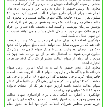
بخشی از سهام کارخانجات خویش را به مردم واگذار کرده است.
معاون اول رئیس جمهور با اشاره به روند اجرا و برنامه ریزی های
انجام شده برای اجرای طرح سهام عدالت، تصریح کرد: حدود ۴۹
میلیون نفر از مردم جامعه مالک سهام عدالت هستند و با مجوزی که
مقام معظم رهبری دادند، ۵۰ درصد به شش میلیون نفر افراد تحت
پوشش سازمان بهزیستی و کمیته امداد تخفیف داده شد و این افراد
امروز مالک سهام خود به شکل کامل هستند و می توانند نسبت به
این سهم اعمال مالکیت کنند.
جهانگیری اضافه کرد: برای سایر افراد در سال ۹۵ چند بار فرصت
داده شد که در صورت تمایل می توانند مابقی مبلغ سهام را که حدود
۵۰۰ هزار تومان بود واریز نمایند تا مالک سهام کامل به ارزش یک
میلیون تومان شوند اما استقبال چندانی از این برنامه نشد چون که
مردم تا آن زمان از سهام عدالت بیشتر از یک برگ کاغذ چیزی در
اختیار نداشتند.
معاون اول رئیس جمهور با اشاره به اینکه امروز ارزش سهام
کارخانه ها و بنگاه ها در چارچوب سهام عدالت افزوده شده است،
خاطرنشان کرد: برخی معتقدند که این سهام ۱۶ برابر و برخی هم
معتقدند که ۱۲ برابر رشد کرده و این یعنی اگر در خانواده ای ۵ نفر
سهام عدالت داشته باشند ارزش سهام هر یک از اعضای خانواده
حدود ۱۴ تا ۱۵ میلیون تومان است.
جهانگیری با اشاره به اینکه تابحال برای آزادسازی سهام عدالت
ممنوعیتی وجود داشت، اظهار داشت: البته دولت لایحه ای را در این
حوزه تقدیم مجلس شورای اسلامی کرده بود اما به مجوز مقام