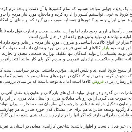
ما با یک پدیده جهانی مواجه هستیم که تمام کشورها با آن دست و پنجه نرم کرد
ا به خوبی توانستیم کشور را اداره کرده و مایحتاج مورد نیاز مردم را بدون 
ا میان ایران و سایر کشورهای همسایه صورت می گیرد که بر مبنای آن امکانا
 درآمدهای ارزی وجود دارد اما وزارت صنعت، معدن و تجارت قول داده تا تأمین
 اولیه و نهاده های تولید بدون هیچ وقفه ای در حال تأمین است.
 برای تنظیم
بازار
کالاهای اساسی فراهم می آورد و نشان داده است دولت کالاها
تولید پشتیبانی از تولید کنندگان تنها تکلیف وزارت صنعت، معدن و تجارت ن
انبه نظام و حاکمیت، نهادهای عمومی و مردم اگر پای کار بیایند افتخارآفری
 از شیوع کرونا آمده اند و نقش آفرینی مؤثری داشتند. این در شرایطی است که 
هش گونه برخی تولید کنندگان در حوزه های مختلف مواجه هستیم که امیدوارم 
 بازارسازی برای
فروش
کالاها است اما باید توجه داشت که بر مبنای بررسی ها،
ت می گذرد و در جهش تولید، اتاق های بازرگانی و تعاون باید نقش آفرینی ک
ور به کشورهای همسایه صورت می گیرد. ازاین رو باید مبادلات مرزی و استان های مرزی 
و تعاون تشکیل خواهد شد تا در چارچوب آن سازمان توسعه تجارت ایران بتواند
 کارگروه توسعه صادرات هم برای حل مشکل کلان حوزه صادرات هر چهارشنبه 
ور وجود دارند که قابلیت صادراتی دارند که اگر آنها را در چارچوب دسته بندی شده به 
 غیر فعال دانست و اظهار داشت: شاخص کارآمدی معادن در استان ها تعریف 
د شد.