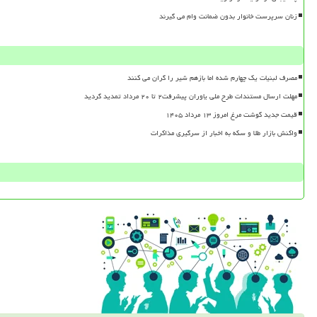
زنان سرپرست خانوار بدون ضمانت وام می گیرند
مصرف لبنیات یک چهارم شده اما بازهم شیر را گران می کنند
مهلت ارسال مستندات طرح ملی یاوران پیشرفت۲ تا ۲۰ مرداد تمدید گردید
قیمت جدید گوشت مرغ امروز ۱۳ مرداد ۱۴۰۵
واکنش بازار طلا و سکه به اخبار از سرگیری مذاکرات