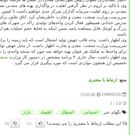
وی با تاکید بر لزوم در نظر گرفتن اهلیت در واگذاری پهنه های معدنی 
معدنی بر روی اهلیت سرمایه گذاران تمرکز جدی خواهیم داشت تا کشور مع
سرپرست وزارت صنعت، معدن و تجارت خاطرنشان کرد: اتاق تعاون برای در
مدرس خیابانی همینطور فعال کردن واحدهای تولیدی راکد در شهرک های
بزرگ و کوچک قابل مشاهده باشد ضمن اینکه به لحاظ حجم عملیات هم این
باشند.
وی اظهار داشت: وجه قالب جهش تولید اشتغال است که باید زمینه را برای
سرپرست وزارت صنعت، معدن و تجارت اظهار داشت: از محل جهش تولید 
برای واحدها به تفکیک هر عنوان تهیه خواهد شد چون که نسخه واحدی را ن
وی اظهار داشت: سال جاری ۴ برنامه مشخص در دستور کار وزارت
صنع
تخصیص ارز همچون مواردی است که مورد پیگیری قرار می گیرد.
منبع:
ارتباط با مشتری
1399/03/16
13:03:00
/ 5
5.0
تگهای خبر:
اجتماعی
,
اشتغال
,
اقتصاد
,
بازار
این مطلب ارتباط با مشتری را می پسندید؟
(0)
(1)