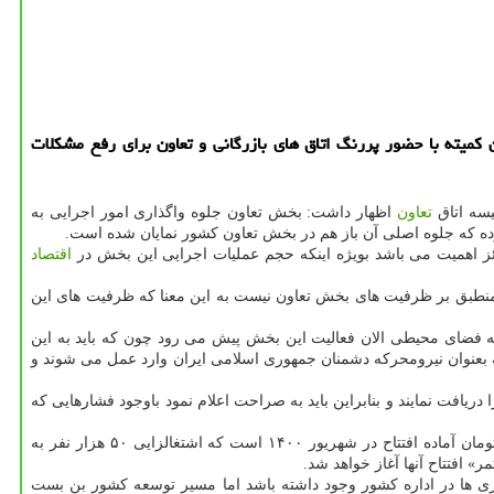
میته با حضور پررنگ اتاق های بازرگانی و تعاون برای رفع مشكلات
یسه اتاق
تعاون
اظهار داشت: بخش تعاون جلوه واگذاری امور اجرایی به
ه که جلوه اصلی آن باز هم در بخش تعاون کشور نمایان شده است.
ز اهمیت می باشد بویژه اینکه حجم عملیات اجرایی این بخش در
اقتصاد
 منطبق بر ظرفیت های بخش تعاون نیست به این معنا که ظرفیت های این
فضای محیطی الان فعالیت این بخش پیش می رود چون که باید به این
 بعنوان نیرومحرکه دشمنان جمهوری اسلامی ایران وارد عمل می شوند و
یافت نمایند و بنابراین باید به صراحت اعلام نمود باوجود فشارهایی که
سرپرست وزارت صنعت، معدن و تجارت اضافه کرد: در شرایط سخت اقتصادی کنونی ۲۰۰ طرح بزرگ صنعتی و معدنی به ارزش ۱۷۰ هزار میلیارد تومان آماده افتتاح در شهریور ۱۴۰۰ است که اشتغالزایی ۵۰ هزار نفر به
» افتتاح آنها آغاز خواهد شد.
 ها در اداره کشور وجود داشته باشد اما مسیر توسعه کشور بن بست