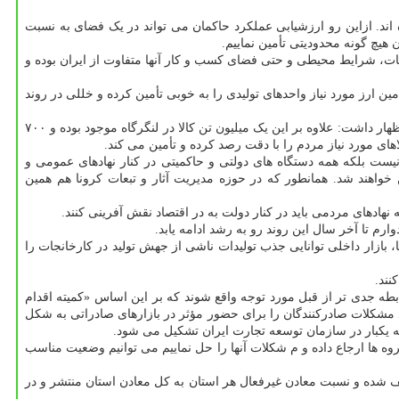
ه اند. ازاین رو ارزشیابی عملکرد حاکمان می تواند در یک فضای به نسبت
هیچ گونه محدودیتی تأمین نماییم.
ت، شرایط محیطی و حتی فضای کسب و کار آنها متفاوت از ایران بوده و
 ارز مورد نیاز واحدهای تولیدی را به خوبی تأمین کرده و خللی در روند
سرپرست وزارت صنعت، معدن و تجارت با اشاره به اینکه ۴ میلیون و ۲۰۰ هزار تن انواع کالاهای اساسی و ضروری مورد نیاز مردم در بنادر وجود دارد اظهار داشت: علاوه بر این یک میلیون تن کالا در لنگرگاه موجود بوده و ۷۰۰
ی مورد نیاز مردم را با دقت رصد کرده و تأمین می کند.
یست بلکه همه دستگاه های دولتی و حاکمیتی در کنار نهادهای عمومی و
ن خواهند شد. همانطور که در حوزه مدیریت آثار و تبعات کرونا هم همین
نهادهای مردمی باید در کنار دولت به در اقتصاد نقش آفرینی کنند.
تا آخر سال این روند رو به رشد ادامه یابد.
 بازار داخلی توانایی جذب تولیدات ناشی از جهش تولید در کارخانجات را
نند.
در این رابطه جدی تر از قبل مورد توجه واقع شوند که بر این اساس «کمیته اقدام
 مشکلات صادرکنندگان را برای حضور مؤثر در بازارهای صادراتی به شکل
یکبار در سازمان توسعه تجارت ایران تشکیل می شود.
این کارگروه ها ارجاع داده و م شکلات آنها را حل نماییم می توانیم وضعیت مناسب
شده و نسبت معادن غیرفعال هر استان به کل معادن استان منتشر و در