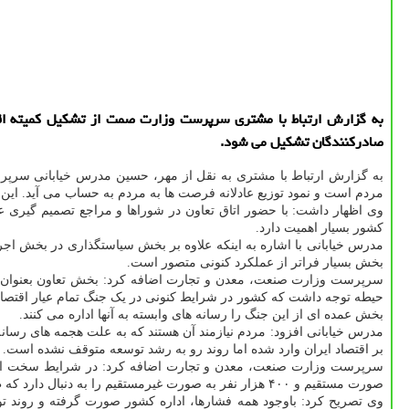
به گزارش ارتباط با مشتری سرپرست وزارت صمت از تشكیل كمیته اقدا
صادركنندگان تشكیل می شود.
به گزارش ارتباط با مشتری به نقل از مهر، حسین مدرس خیابانی سر
مردم است و نمود توزیع عادلانه فرصت ها به مردم به حساب می آید. ای
وی اظهار داشت: با حضور اتاق تعاون در شوراها و مراجع تصمیم گیری 
کشور بسیار اهمیت دارد.
مدرس خیابانی با اشاره به اینکه علاوه بر بخش سیاستگذاری در بخش اج
بخش بسیار فراتر از عملکرد کنونی متصور است.
سرپرست وزارت صنعت، معدن و تجارت اضافه کرد: بخش تعاون بعنوان ی
حیطه توجه داشت که کشور در شرایط کنونی در یک جنگ تمام عیار اقتصاد
بخش عمده ای از این جنگ را رسانه های وابسته به آنها اداره می کنند.
مدرس خیابانی افزود: مردم نیازمند آن هستند که به علت هجمه های رسانه 
بر اقتصاد ایران وارد شده اما روند رو به رشد توسعه متوقف نشده است.
صورت مستقیم و ۴۰۰ هزار نفر به صورت غیرمستقیم را به دنبال دارد که ظرف دو هفته آینده در چارچوب «پویش تولید ملی،
وی تصریح کرد: باوجود همه فشارها، اداره کشور صورت گرفته و روند