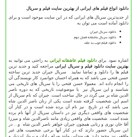
دانلود انواع فیلم های ایرانی از بهترین سایت فیلم و سریال
از جدیدترین سریال های ایرانی که در این سایت موجود است و برای
دانلود آماده است می توان به
دانلود سریال جیران
دانلود سریال عاشقانه فصل دوم
دانلود فیلم خوب بد جلف
اشاره نمود. برای
دانلود فیلم عاشقانه ایرانی
به راحتی می توانید به
بهترین سایت دانلود فیلم و سریال ایرانی
مراجعه کنید و جدید ترین
فیلم ها را دانلود و تماشا نمایید. سریال جیران جدید ترین ساخته
حسن فتحی می باشد که به همراه احسان جوانمرد کار نویسندگی آن
را انجام داده اند. معمولا حسن فتحی را با سریال های تاریخی می
شناسند و این سریال نیز با موضوعیت تاریخی که به دوره ناصر
الدین شاه بر می گردد در حال ساخت است. جیران که نام سریال از
اسم این شخصیت گرفته شده است یکی از زنان ناصر الدین شاه
می باشد که در تاریخ نیز نام آن برده شده است و در کنار آن
شخصیت های واقعی دیگری نیز در داستان سریال از آنها نام برده
شده است. شخصیت های واقعی زیادی مانند ناصرالدین شاه و میرزا
آقا خان نوری و زنانی همچون جیران خواهر ناصر الدین شاه و... در
این سریال حضور دارند که در کنار آنها برخی شخصیت های غیر
واقعی نیز وجود دارد. هنرمندانی مانند بهرام رادان و پریناز ایزدیار و