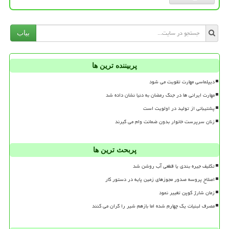
بیاب
پربیننده ترین ها
دیپلماسی مهارت تقویت می شود
مهارت ایرانی ها در جنگ رمضان به دنیا نشان داده شد
پشتیبانی از تولید در اولویت است
زنان سرپرست خانوار بدون ضمانت وام می گیرند
پربحث ترین ها
تکلیف جیره بندی یا قطعی آب روشن شد
اصلاح پروسه صدور مجوزهای زمین پایه در دستور کار
زمان شارژ کوپن تغییر نمود
مصرف لبنیات یک چهارم شده اما بازهم شیر را گران می کنند