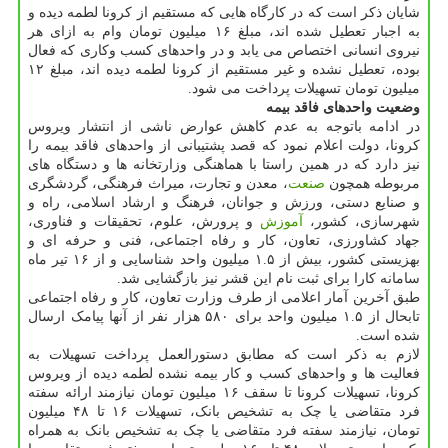
شایان ذکر است که در کارگاه هایی که مستقیم از کرونا لطمه دیده و
به اجبار تعطیل شده اند، مبلغ ۱۶ میلیون تومان وام به ازای هر
نیروی انسانی اختصاص می یابد و در واحدهای کسب وکاری که فعال
بوده، تعطیل نشده و غیر مستقیم از کرونا لطمه دیده اند، مبلغ ۱۲
میلیون تومان تسهیلات پرداخت می شود.
وضعیت واحدهای فاقد بیمه
در ادامه باتوجه به عدم کاهش عوارض ناشی از انتشار ویروس
کرونا، دولت اعلام نمود که قصد پشتیبانی از واحدهای فاقد بیمه را
نیز دارد که در همین راستا با هماهنگی وزارتخانه ها و دستگاه های
مربوطه همچون
صنعت
، معدن و تجارت، میراث فرهنگی، گردشگری
و صنایع دستی، ورزش و جوانان، فرهنگ و ارشاد اسلامی، راه و
شهرسازی، کشور،
آموزش
و پرورش، علوم، تحقیقات و فناوری،
جهاد کشاورزی، تعاون، کار و رفاه اجتماعی، فنی و حرفه ای و
بهزیستی کشور، بیش از ۱.۵ میلیون واحد شناسایی و از ۱۶ تیر ماه
سامانه کارا برای ثبت نام این قشر نیز بازگشایی شد.
طبق آخرین آمار اعلامی از طرف وزارت تعاون، کار و رفاه اجتماعی
تابحال از ۱.۵ میلیون واحد برای ۵۸۰ هزار نفر از آنها پیامک ارسال
شده است.
لازم به ذکر است که مطابق دستورالعمل پرداخت تسهیلات به
فعالیت ها و واحدهای کسب و کار بیمه نشده لطمه دیده از ویروس
کرونا، تسهیلات کرونا تا سقف ۱۶ میلیون تومان نیازمند ارائه سفته
فرد متقاضی یا چک به تشخیص بانک، تسهیلات ۱۶ تا ۴۸ میلیون
تومان، نیازمند سفته فرد متقاضی یا چک به تشخیص بانک به همراه