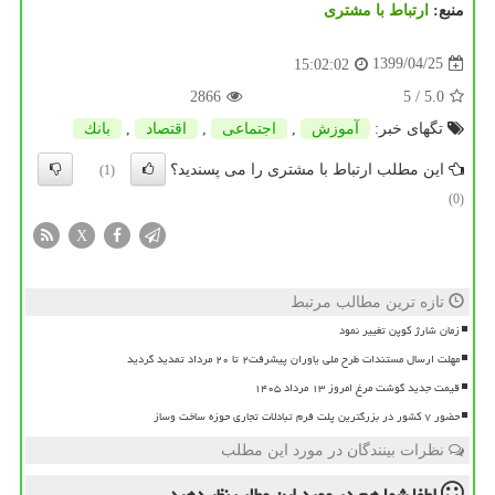
منبع:
ارتباط با مشتری
1399/04/25
15:02:02
2866
/ 5
5.0
تگهای خبر:
آموزش
,
اجتماعی
,
اقتصاد
,
بانك
این مطلب ارتباط با مشتری را می پسندید؟
(1)
(0)
X
تازه ترین مطالب مرتبط
زمان شارژ کوپن تغییر نمود
مهلت ارسال مستندات طرح ملی یاوران پیشرفت۲ تا ۲۰ مرداد تمدید گردید
قیمت جدید گوشت مرغ امروز ۱۳ مرداد ۱۴۰۵
حضور ۷ کشور در بزرگترین پلت فرم تبادلات تجاری حوزه ساخت وساز
نظرات بینندگان در مورد این مطلب
لطفا شما هم
در مورد این مطلب
نظر دهید