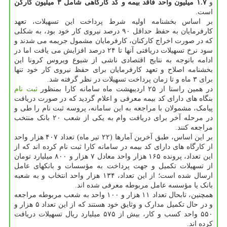
و
۱.۷ میلیون واحد فاقد بیمه و کد کارگاهی شامل ۳ میلیون کارکن
است.
بر اساس بخشنامه اولیه شرط پرداخت این تسهیلات، تعهد
کارفرمایان به حفظ حداقل ۹۰ درصد نیروی کار خود بود، به شکلی
که در صورت اخراج کارکنان، کارفرمایان مشمول جریمه می شدند و
سود نرخ تسهیلات دریافتی آنها تا ۲۴ درصد افزایش می یافت اما در
ادامه باتوجه به نتایج اقتصادی ناشی از شیوع ویروس کرونا این
بخشنامه اصلاح و تعهد کارفرمایان برای حفظ نیروی کار خود تنها
برای ۳ ماه و تا زمان پرداخت تسهیلات در نظر گرفته شد.
در همین راستا از ۲۵ اردیبهشت ماه سامانه کارا بمنظور
ثبت نام
بنگاه های دارای کد بیمه معرفی و اعلام گردید که در صورت دریافت
پیامک، مشمولان با مراجعه به این سامانه، پروسه ثبت نام را طی و
در مرحله آخر برای دریافت وام به یکی از شعب ۲۰ بانک منتخب
مراجعه کنند.
بر این اساس، طبق آخرین آمارها (۲۲ تیر ماه) تعداد ۴۰۷ هزار واحد
از کارگاه های دارای کد بیمه در سامانه کارا ثبت نام کرده اند که از
این تعداد، پرونده ۱۶۵ هزار واحد معادل ۷ هزار و ۸۰۰ میلیارد تومان
از تسهیلات تکمیل و جهت پرداخت به مؤسسات و بانکهای عامل
ارسال شده است؛ از این تعداد، ۱۳۴ هزار واحد انتخاب و به شعبه
بانک یا مؤسسه عامل مربوطه معرفی شده اند.
همچنین، تابحال تعداد ۱۱ هزار و ۱۰۰ واحد به شعب مربوطه مراجعه
و در حال تکمیل مدارک و وثایق خود هستند که از این تعداد ۵ هزار و
۵۵۰ واحد کسب و کار، بیش از ۵۷۵ میلیارد ریال تسهیلات دریافت
کرده اند.