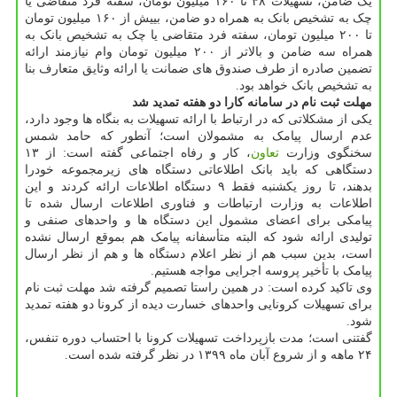
یک ضامن، تسهیلات ۴۸ تا ۱۶۰ میلیون تومان، سفته فرد متقاضی یا
چک به تشخیص بانک به همراه دو ضامن، بییش از ۱۶۰ میلیون تومان
تا ۲۰۰ میلیون تومان، سفته فرد متقاضی یا چک به تشخیص بانک به
همراه سه ضامن و بالاتر از ۲۰۰ میلیون تومان وام نیازمند ارائه
تضمین صادره از طرف صندوق های ضمانت یا ارائه وثایق متعارف بنا
به تشخیص بانک خواهد بود.
مهلت ثبت نام در سامانه کارا دو هفته تمدید شد
یکی از مشکلاتی که در ارتباط با ارائه تسهیلات به بنگاه ها وجود دارد،
عدم ارسال پیامک به مشمولان است؛ آنطور که حامد شمس
سخنگوی وزارت
تعاون
، کار و رفاه اجتماعی گفته است: از ۱۳
دستگاهی که باید بانک اطلاعاتی دستگاه های زیرمجموعه خودرا
بدهند، تا روز یکشنبه فقط ۹ دستگاه اطلاعات ارائه کردند و این
اطلاعات به وزارت ارتباطات و فناوری اطلاعات ارسال شده تا
پیامکی برای اعضای مشمول این دستگاه ها و واحدهای صنفی و
تولیدی ارائه شود که البته متأسفانه پیامک هم بموقع ارسال نشده
است، بدین سبب هم از نظر اعلام دستگاه ها و هم از نظر ارسال
پیامک با تأخیر پروسه اجرایی مواجه هستیم.
وی تاکید کرده است: در همین راستا تصمیم گرفته شد مهلت ثبت نام
برای تسهیلات کرونایی واحدهای خسارت دیده از کرونا دو هفته تمدید
شود.
گفتنی است؛ مدت بازپرداخت تسهیلات کرونا با احتساب دوره تنفس،
۲۴ ماهه و از شروع آبان ماه ۱۳۹۹ در نظر گرفته شده است.