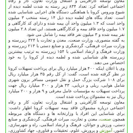
معاون توسعه کارآفرینی و اشتغال وزارت تعاون، کار و رفاه
اجتماعی اضافه کرد: تعداد ۸۳۴ زیر رسته به شدت لطمه دیده از
شیوع ویروس کرونا با هماهنگی دستگاه های اجرایی شناسایی شده
است. تعداد بنگاه های لطمه دیده ذیل ۱۴ رسته منتخب ۳ میلیون
واحد است که ۱.۳ میلیون واحد آن بیمه شده و دارای کد کارگاهی و
۱.۷ میلیون واحد فاقد بیمه و کدکارگاهی هستند، این تعداد ۲.۸ میلیون
نفر بیمه شده و ۳ میلیون نفر فاقد بیمه را شامل می شود.
به گفته منصوری، وزارت صنعت، معدن و تجارت با ۳۲۴ زیررسته و
وزارت میراث فرهنگی، گردشگری و صنایع دستی با ۲۱۳ زیررسته و
وزارت فرهنگ و ارشاد اسلامی با ۱۵۴ زیررسته به ترتیب بیشترین
زیررسته های شناسایی شده و لطمه دیده از کرونا را به خود
اختصاص می دهند.
وی با اعلان اینکه ۴۰۰ هزار میلیارد ریال برای پرداخت تسهیلات کرونا
در نظر گرفته شده است، گفت: از کل رقم ۳۵ هزار میلیارد ریال
برای ۱۰۸ شرکت بزرگ حمل و نقل عمومی مسافر برون شهری
شامل هوایی، ریلی و دریایی، ۳۳ هزار و ۳۰۰ میلیارد ریال جهت
پرداخت تسهیلات به مؤسسات عامل معرفی و ۹ هزار و ۲۰۰ میلیارد
ریال نیز به مشمولان پرداخت شده است.
معاون توسعه کارآفرینی و اشتغال وزارت تعاون، کار و رفاه
اجتماعی درباره مشمولان فاقد بیمه تسهیلات کرونا اظهار داشت:
برای شناسایی این افراد با وزارتخانه ها و دستگاه های مربوطه
همچون
صنعت
، معدن و تجارت، میراث فرهنگی، گردشگری و صنایع
دستی، ورزش و جوانان، فرهنگ و ارشاد اسلامی، راه و شهرسازی،
کشور،
آموزش
و پرورش، علوم، تحقیقات و فناوری، جهاد کشاورزی،