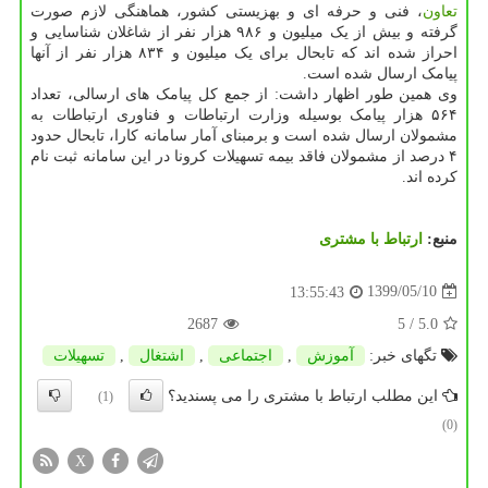
تعاون
، فنی و حرفه ای و بهزیستی کشور، هماهنگی لازم صورت
گرفته و بیش از یک میلیون و ۹۸۶ هزار نفر از شاغلان شناسایی و
احراز شده اند که تابحال برای یک میلیون و ۸۳۴ هزار نفر از آنها
پیامک ارسال شده است.
وی همین طور اظهار داشت: از جمع کل پیامک های ارسالی، تعداد
۵۶۴ هزار پیامک بوسیله وزارت ارتباطات و فناوری ارتباطات به
مشمولان ارسال شده است و برمبنای آمار سامانه کارا، تابحال حدود
۴ درصد از مشمولان فاقد بیمه تسهیلات کرونا در این سامانه ثبت نام
کرده اند.
منبع:
ارتباط با مشتری
1399/05/10
13:55:43
2687
/ 5
5.0
تگهای خبر:
آموزش
,
اجتماعی
,
اشتغال
,
تسهیلات
این مطلب ارتباط با مشتری را می پسندید؟
(1)
(0)
X