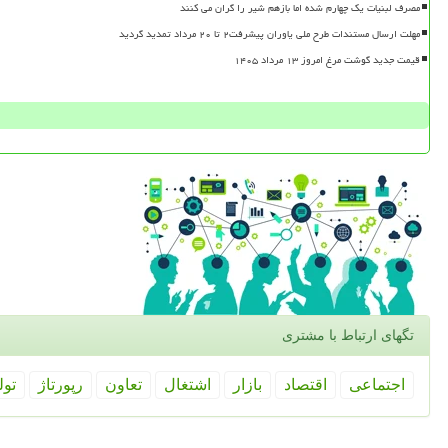
مصرف لبنیات یک چهارم شده اما بازهم شیر را گران می کنند
مهلت ارسال مستندات طرح ملی یاوران پیشرفت۲ تا ۲۰ مرداد تمدید گردید
قیمت جدید گوشت مرغ امروز ۱۳ مرداد ۱۴۰۵
تگهای ارتباط با مشتری
اجتماعی
اقتصاد
بازار
اشتغال
تعاون
رپورتاژ
تول