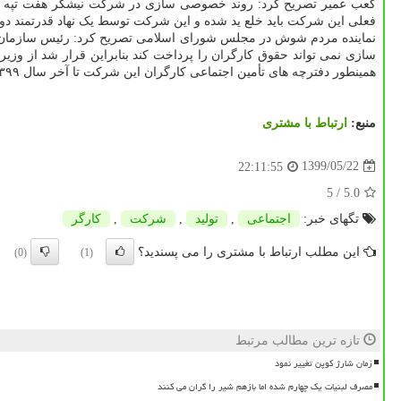
کعب عمیر تصریح کرد: روند خصوصی سازی در شرکت نیشکر هفت تپه کاملاً
فعلی این شرکت باید خلع ید شده و این شرکت توسط یک نهاد قدرتمند دول
نماینده مردم شوش در مجلس شورای اسلامی تصریح کرد: رئیس سازمان 
همینطور دفترچه های تأمین اجتماعی کارگران این شرکت تا آخر سال ۱۳۹۹ تمدید گردید.
منبع:
ارتباط با مشتری
1399/05/22
22:11:55
/ 5
5.0
تگهای خبر:
اجتماعی
,
تولید
,
شركت
,
كارگر
این مطلب ارتباط با مشتری را می پسندید؟
(0)
(1)
تازه ترین مطالب مرتبط
زمان شارژ کوپن تغییر نمود
مصرف لبنیات یک چهارم شده اما بازهم شیر را گران می کنند