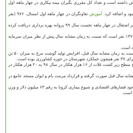
تعداد بکارگماردگان کاریابی ها در چهار ماهه اول سال جاری ۶۰۰ نفر بوده که نسبت به زمان مشابه سال قبل ۵۷ نفر افزایش داشته است و تعداد کل مقرری بگیران بیمه بیکاری در چهار ماهه اول
آموزش
تعاونگران در چهار ماهه اول امسال، ۹۷۶ (نفر
اشاره نمود و اضافه کرد: تعداد ۲۶ طرح صنعتی با رقم سرمایه گذاری ۴۴۳۲ میلیارد ریال و ۴۳۷ نفر اشتغال در چهار ماهه نخست سال ۹۹ پروانه بهره برداری دریافت کرده
وی اظهار داشت: تعداد جوازهای تاسیس صادره در چهار ماهه نخست سال ۹۹ تعداد ۴۴ فقره با رقم سرمایه گذاری ۲۱۱۲۸ میلیارد ریال و اشتغال بکار ۱۳۷۷ نفر است که نسبت به زمان مشابه سال پیش از نظر میزان سرمایه
فرماندار ساوه به عملکرد شهرستان در حوزه کشاورزی پرداخت و اظهار داشت: افزایش تولید تخم مرغ به میزان ۱۰۹۶ تن در چهار ماهه اول سال ۹۹ نسبت به زمان مشابه سال قبل، افزایش تولید گوشت مرغ به میزان ۵۰ تن
وی توسعه باغات به علت بارندگی ها و افزایش حجم آب سد ساوه به میزان ۳۰۰ هکتار نسبت به سال قبل را مورد تاکید قرار داد و اظهار داشت: مجموع سطح زیر کشت غلات از ۱۶ هزار هکتار در سال ۹۸ به ۲۰ هزار هکتار در
تی و گردشگری نیز رشد ۵۰ درصدی اجرای پروژه های امانی در چهار ماهه نخست سال ۹۹ نسبت به زمان مشابه سال قبل صورت گرفته و قرارداد مرمت بام و ایوان مسجد جامع در
فرماندار ساوه به میزان واردات و صادرات شهرستان نیز اشاره نمود و اظهار داشت: میزان ارزش ارزی صادرات کالاها در چهار ماهه نخست سال ۹۹ باوجود فشارهای اقتصادی و شیوع بیماری کرونا به رقم ۶۳ میلیون دلار و وزن