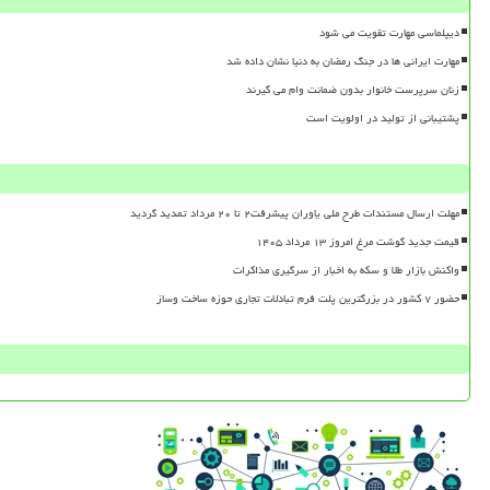
دیپلماسی مهارت تقویت می شود
مهارت ایرانی ها در جنگ رمضان به دنیا نشان داده شد
زنان سرپرست خانوار بدون ضمانت وام می گیرند
پشتیبانی از تولید در اولویت است
مهلت ارسال مستندات طرح ملی یاوران پیشرفت۲ تا ۲۰ مرداد تمدید گردید
قیمت جدید گوشت مرغ امروز ۱۳ مرداد ۱۴۰۵
واکنش بازار طلا و سکه به اخبار از سرگیری مذاکرات
حضور ۷ کشور در بزرگترین پلت فرم تبادلات تجاری حوزه ساخت وساز