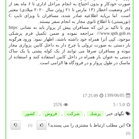
صورت خودکار و بدون احتیاج به انجام مراحل اداری تا ۶ ماه بعد از
آخر وضعیت اخطار (۱۴ مارس تا ۲۱ ژوئن سال ۲۰۲۰ میلادی) معتبر
است. اما برپایه اطلاعیه صادر شده، مسافران با ویزای تایپ C
(توریستی) تا اطلاع ثانوی مجاز به انجام سفر نیستند.
وی با تاکید بر این که مسافران پیش از پرواز باید به نشانی https:
//www.spth.gob.es/ مراجعه نموده و ضمن تکمیل فرم پزشکی
موجود، کپی آنرا همراه خود داشته باشند، اظهار نمود: ورود هرگونه
بار دستی به صورت ترولی یا چرخ دار به داخل کابین پروازی مجاز
نبوده و مسافران صرفا می توانند از یک کوله پشتی یا یک ساک
دستی یه عنوان بار همراه در داخل کابین استفاده کنند و استفاده از
ماسک در طول پرواز و در فرودگاه ها الزامی است.
1399/06/05
17:25:09
2576
/ 5
5.0
تگهای خبر:
پزشك
,
شركت
,
فروش
,
كشور
این مطلب ارتباط با مشتری را می پسندید؟
(1)
(0)