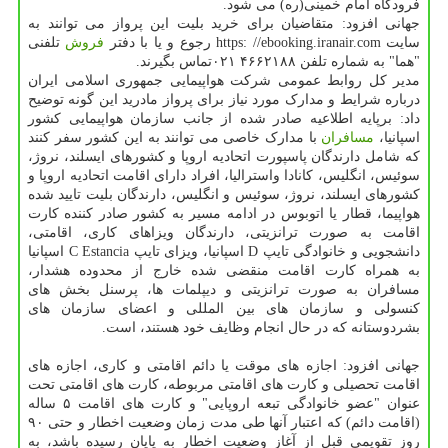
فرودگاه امام خمینی(ره) می شود.
جهانی افزود: متقاضیان برای خرید بلیت این پرواز می توانند به
سایت https: //ebooking.iranair.com رجوع و یا با دفتر
فروش
تلفنی
"هما" به شماره تلفن ۴۶۶۲۱۸۸ ۰۲۱تماس بگیرند.
مدیر کل روابط عمومی شرکت هواپیمایی جمهوری اسلامی ایران
درباره شرایط و مدارک مورد نیاز برای پرواز مادرید این گونه توضیح
داد: برپایه اطلاعیه صادر شده از جانب سازمان هواپیمایی کشور
اسپانیا،
مسافران
با مدارک خاصی می توانند به این کشور سفر کنند
که شامل دارندگان پاسپورت اتحادیه اروپا و کشورهای ایسلند، نروژ،
سوئیس، انگلیس، کانادا واسترالیا، افراد دارای اقامت اتحادیه اروپا و
کشورهای ایسلند، نروژ، سوئیس و انگلیس، دارندگان بلیت تایید شده
هواپیما، قطار یا اتوبوس در ادامه مسیر به کشور صادر کننده کارت
اقامت به صورت ترانزیتی، دارندگان ویزاهای کاری، اقامتی،
دانشجویی و خانوادگی تایپ D اسپانیا، ویزای تایپ C Estancia اسپانیا
به همراه کارت اقامت منقضی شده خارج از محدوده هشدار،
مسافران به صورت ترانزیتی و دیپلمات ها، پرسنل بخش های
کنسولی و سازمان های بین المللی و اعضای سازمان های
بشردوستانه که در حال انجام وظایف خود هستند، است.
جهانی افزود: اجازه های موقت یا دائم اقامتی و کاری، اجازه های
اقامت تحصیلی و کارت های اقامتی مربوطه، کارت های اقامتی تحت
عنوان "عضو خانوادگی تبعه اروپایی" و کارت های اقامت ۵ ساله
(اقامت دائم) که اعتبار آنها طی مدت زمان وضعیت اخطار و حتی ۹۰
روز تقویمی قبل از آغاز وضعیت اخطار به پایان رسیده باشد، به