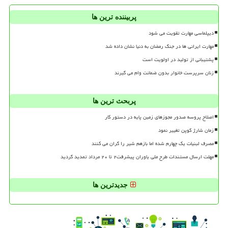
پربیننده ترین ها
دیپلماسی مهارت تقویت می شود
مهارت ایرانی ها در جنگ رمضان به دنیا نشان داده شد
پشتیبانی از تولید در اولویت است
زنان سرپرست خانوار بدون ضمانت وام می گیرند
پربحث ترین ها
اصلاح پروسه صدور مجوزهای زمین پایه در دستور کار
زمان شارژ کوپن تغییر نمود
مصرف لبنیات یک چهارم شده اما بازهم شیر را گران می کنند
مهلت ارسال مستندات طرح ملی یاوران پیشرفت۲ تا ۲۰ مرداد تمدید گردید
جدیدترین ها