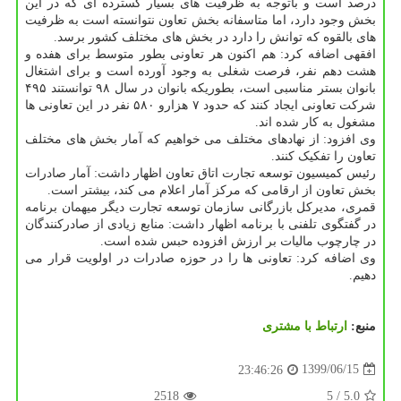
درصد است و باتوجه به ظرفیت های بسیار گسترده ای که در این
بخش وجود دارد، اما متاسفانه بخش تعاون نتوانسته است به ظرفیت
های بالقوه که توانش را دارد در بخش های مختلف کشور برسد.
افقهی اضافه کرد: هم اکنون هر تعاونی بطور متوسط برای هفده و
هشت دهم نفر، فرصت شغلی به وجود آورده است و برای اشتغال
بانوان بستر مناسبی است، بطوریکه بانوان در سال ۹۸ توانستند ۴۹۵
شرکت تعاونی ایجاد کنند که حدود ۷ هزارو ۵۸۰ نفر در این تعاونی ها
مشغول به کار شده اند.
وی افزود: از نهادهای مختلف می خواهیم که آمار بخش های مختلف
تعاون را تفکیک کنند.
رئیس کمیسیون توسعه تجارت اتاق تعاون اظهار داشت: آمار صادرات
بخش تعاون از ارقامی که مرکز آمار اعلام می کند، بیشتر است.
قمری، مدیرکل بازرگانی سازمان توسعه تجارت دیگر میهمان برنامه
در گفتگوی تلفنی با برنامه اظهار داشت: منابع زیادی از صادرکنندگان
در چارچوب مالیات بر ارزش افزوده حبس شده است.
وی اضافه کرد: تعاونی ها را در حوزه صادرات در اولویت قرار می
دهیم.
منبع:
ارتباط با مشتری
1399/06/15
23:46:26
2518
/ 5
5.0