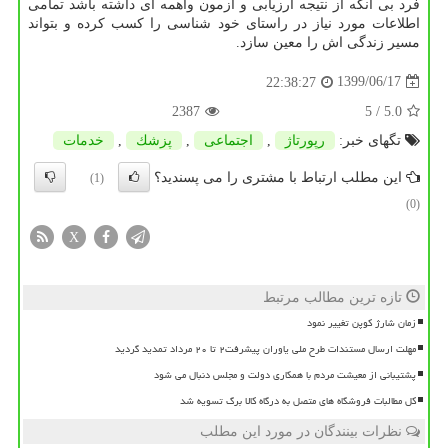
فرد بی آنکه از نتیجه ارزیابی و آزمون واهمه ای داشته باشد تمامی
اطلاعات مورد نیاز در راستای خود شناسی را کسب کرده و بتواند
مسیر زندگی اش را معین سازد.
1399/06/17
22:38:27
2387
/ 5
5.0
تگهای خبر:
رپورتاژ
,
اجتماعی
,
پزشك
,
خدمات
این مطلب ارتباط با مشتری را می پسندید؟
(1)
(0)
X
تازه ترین مطالب مرتبط
زمان شارژ کوپن تغییر نمود
مهلت ارسال مستندات طرح ملی یاوران پیشرفت۲ تا ۲۰ مرداد تمدید گردید
پشتیبانی از معیشت مردم با همکاری دولت و مجلس دنبال می شود
کل مطالبات فروشگاه های متصل به درگاه کالا برگ تسویه شد
نظرات بینندگان در مورد این مطلب