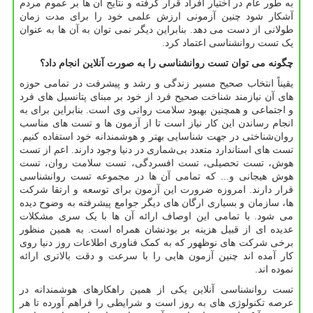
به طور عام در اختیار افراد قرار گرفته و نتایج آن ها بر عموم مردم
آشکار شود چنین آزمونی ارزش علمی خود را برای مدت زمان
طولانی از دست می دهد. بنابراین دیگر نمی توان به آن ها به عنوان
یک تست روانشناسی اعتماد کرد.
چگونه می توان تست روانشناسی را به صورت آنلاین انجام داد؟
یقیناً انتخاب صحیح مسیر زندگی و رشد و پیشرفت در تمامی حوزه
های آن نیازمند شناخت صحیح فرد از خود بر مبنای پتانسیل های فرد
و اجتماعی و همچنین بهبود سلامت روانی وی است. بنابراین برای به
انجام رساندن این کار نیاز است تا از آزمون ها و تست های مناسب
روان‌شناختی در جهت شناسایی بهتر و هوشمندانه خود استفاده کنیم.
تست های استاندارد متعدد بی‌شماری در دنیا وجود دارند. اعم از تست
هوش، تست تحصیلی، تست افسردگی، تست سلامت روان، تست
هوش هیجانی و... که تمامی آن ها در مجموعه تست روانشناسی
قرار دارند. امروزه ضرورت این آزمون برای توسعه و ارتقا شرکت
ها، سازمان و بسیاری ارگان های دیگر جوامع پیشرفته به وضوح دیده
می شود. با تمامی این اوصاف ارائه آن ها با یک سری مشکلات
عدیده ای از قبیل هزینه بر بودنشان همراه است. به همین منظور
برخی شرکت های نوظهور که به کمک فناوری اطلاعات روز دنیا روی
کار آمده اند چنین آزمون هایی را با سرعت و دقت بالاتری ارائه
نموده اند.
تست روانشناسی آنلاین یکی از همین راهکارهای هوشمندانه در
عرصه تکنولوژی های به روز است و شرایطی را فراهم آورده تا هر