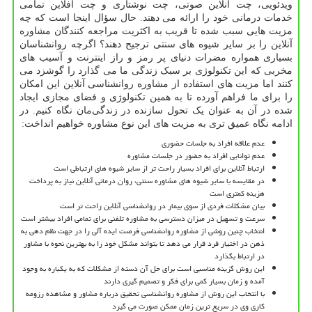
ویدئویی، چت آنلاین صوتی، چت نوشتاری و چت آفلاین تمامی
خدمات درمانی خود را ارائه می دهند. حال سؤال اینجا است که چه
مزیت هایی سبب شده تا قریب به اکثریت مراجعه کنندگان مشاوره
آنلاین را بر سایر شیوه های سنتی ترجیح دهند؟ اگرچه روانشناسان
بسیاری همواره مضرات دنیای پر رمز و راز اینترنت و آسیب های
مخربی که این تکنولوژی بر سبک زندگی ما می گذارد را گوشزد می
کنند اما مزیت های استفاده از مشاوره روانشناسی آنلاین این امکان
را برای ما فراهم آورده تا به همین تکنولوژی و فضای مجازی ایجاد
شده در آن به عنوان یک تحول سازنده در زندگی‌مان نگاه کنیم. در
ادامه نگاه عمیق تری به مزیت های این نوع مشاوره خواهیم انداخت:
عدم علاقه افراد به جلسات حضوری
عدم توانایی افراد به حضور در جلسات مشاوره
ارتباط آنلاین برای افراد بسیار راحت تر از سایر شیوه های ارتباطی است
در مقایسه با سایر شیوه های مشاوره سنتی، روان درمانی آنلاین نیاز به پرداخت
هزینه کمتری است
بیان مشکلات فردی از سوی بیمار در روانشناسی آنلاین راحت تر است
سرعت و تسهیل در میزان دسترسی به مشاوره تلفنی برای تمامی افراد بیشتر است
انتخاب چنین روشی از مشاوره روانشناسی فرصت ایده آلی را در جهت نظم دهی به
ذهن در اختیار فرد قرار می دهد تا بتواند مشکل خود را به بهترین نحوه با مشاور
در ارتباط بگذارد
این روش گزینه مناسبی است برای حل آن دسته از مشکلات که به یکباره به وجود
آمده و زمان بسیار کمی برای فکر و تصمیم گیری دارند
با انتخاب این روش از مشاوره روانشناسی تحقیق درباره مشاور و مشاهده رزومه
کاری وی در سریع ترین زمان ممکن صورت می گیرد