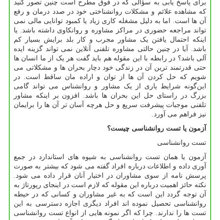
برای پاسخ یابی به سؤالی که در فوق مطرح است چنین تصور کنید
که مشاهده علائم و مشکلات روانشناختی خود در صدد درمان و رفع
آن ها است. اما به دلیل مشغله کاری زیاد یا کمبود توانایی مالی نمی
تواند مراجعه حضوری در مراکز مشاوره و روانکاوی داشته باشد. یا
اینکه احتمال یافتن یک مشاور مجرب و کار بلد برایش بسیار کم
باشد. آیا در چنین حالتی مشاوره تلفنی آنلاین نمی تواند گزینه ایده
آلی باشد؟ در رابطه با این مقوله هم باید گفت هر یک از ما انسان ها
حتی قدرتمند ترین آن در زندگی خود دچار بحران ها و مشکلاتی می
شویم که حل کردن آن ها از توان و اراده مان ساقط است. در
این‌گونه شرایط یاری از یک مشاور و روانشناس می تواند گامی
بزرگ در راستای حل این بحران ها باشد. افزون بر اینکه مشاور
تلفنی موجبات پیشرفت سریع و حل هرچه آسان تر آن ها را برایمان
نیز فراهم می آورد.
آزمون یا تست روانشناسی چیست؟
تست روانشناسی
آزمون یا همان تست روانشناسی به شیوه های استاندارد در جمع
آوری داده و اطلاعات درباره افراد گفته می شود که بیشتر به صورت
پرسش نامه از سوی مشاوران در اختیار آنان قرار داده می شود.
نکته حائز اهمیت درباره این مقوله که لازم است در اینجای رپورتاژ به
آن توجه گردد این است که به غیر مشاوران و کسانی که در حیطه
روانشناسی تحصیل نموده اند افراد دیگری اجازه دسترسی به این
تست ها را ندارند. چرا که اگر نمونه هایی از انواع تست روانشناسی