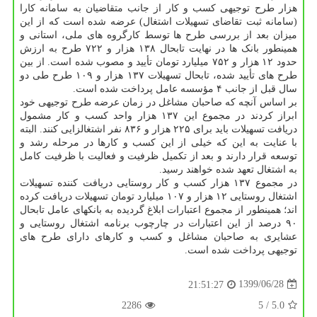
هزار طرح توجیهی کسب و کار از جانب متقاضیان به سامانه کارا
(سامانه ثبت تقاضای تسهیلات اشتغال) عرضه شده است که از این
میزان بعد از بررسی طرح ها توسط کارگروه های ملی، استانی و
همینطور بانک ها در نهایت تابحال ۱۳۸ هزار و ۷۲۲ طرح به ارزش
حدود ۱۲ هزار و ۷۵۲ میلیارد تومان تأیید و مصوب شده است. از بین
طرح های تأیید شده، تابحال تسهیلات ۱۳۷ هزار و ۱۰۹ طرح طی دو
سال قبل از جانب ۴ مؤسسه عامل پرداخت شده است.
بر اساس آنچه که صاحبان مشاغل در زمان عرضه طرح توجیهی خود
ابراز کردند در مجموع این ۱۳۷ هزار واحد کسب و کار مشمول
دریافت تسهیلات باید برای ۲۲۵ هزار و ۸۳۶ نفر اشتغالزایی کنند. البته
با عنایت به این که خیلی از این کسب و کارها در مرحله رشد و
توسعه قرار دارند و بعد از تکمیل ظرفیت و فعالیت با ظرفیت کامل
به اشتغال تعهد شده خواهند رسید.
در مجموع ۱۳۷ هزار کسب و کار روستایی دریافت کننده تسهیلات
اشتغال روستایی ۱۲ هزار و ۱۰۷ میلیارد تومان تسهیلات دریافت کرده
اند؛ همینطور از مجموع اعتبارات ابلاغ گردیده به بانکهای عامل تابحال
۹۰ درصد از این اعتبارات در چارچوب برنامه اشتغال روستایی و
عشایری به صاحبان مشاغل و کسب و کارهای دارای طرح های
توجیهی پرداخت شده است.
1399/06/28
21:51:27
2286
/ 5
5.0