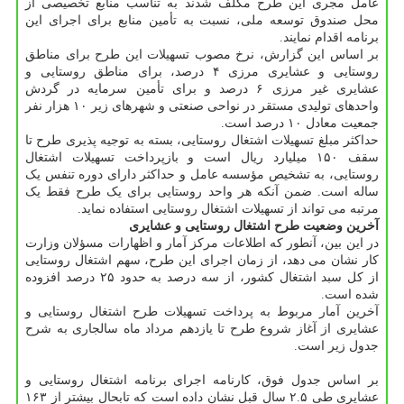
عامل مجری این طرح مکلف شدند به تناسب منابع تخصیصی از
محل صندوق توسعه ملی، نسبت به تأمین منابع برای اجرای این
برنامه اقدام نمایند.
بر اساس این گزارش، نرخ مصوب تسهیلات این طرح برای مناطق
روستایی و عشایری مرزی ۴ درصد، برای مناطق روستایی و
عشایری غیر مرزی ۶ درصد و برای تأمین سرمایه در گردش
واحدهای تولیدی مستقر در نواحی صنعتی و شهرهای زیر ۱۰ هزار نفر
جمعیت معادل ۱۰ درصد است.
حداکثر مبلغ تسهیلات اشتغال روستایی، بسته به توجیه پذیری طرح تا
سقف ۱۵۰ میلیارد ریال است و بازپرداخت تسهیلات اشتغال
روستایی، به تشخیص مؤسسه عامل و حداکثر دارای دوره تنفس یک
ساله است. ضمن آنکه هر واحد روستایی برای یک طرح فقط یک
مرتبه می تواند از تسهیلات اشتغال روستایی استفاده نماید.
آخرین وضعیت طرح اشتغال روستایی و عشایری
در این بین، آنطور که اطلاعات مرکز آمار و اظهارات مسؤلان وزارت
کار نشان می دهد، از زمان اجرای این طرح، سهم اشتغال روستایی
از کل سبد اشتغال کشور، از سه درصد به حدود ۲۵ درصد افزوده
شده است.
آخرین آمار مربوط به پرداخت تسهیلات طرح اشتغال روستایی و
عشایری از آغاز شروع طرح تا یازدهم مرداد ماه سالجاری به شرح
جدول زیر است.
بر اساس جدول فوق، کارنامه اجرای برنامه اشتغال روستایی و
عشایری طی ۲.۵ سال قبل نشان داده است که تابحال بیشتر از ۱۶۳