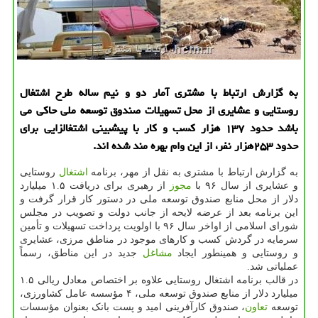
به گزارش ارتباط با مشتری آمار دو و نیم ساله طرح اشتغال
روستایی و عشایری از محل تسهیلات صندوق توسعه ملی حاكی می
باشد حدود ۱۳۷ هزار كسب و كار با پیشبینی اشتغالزایی برای
حدود ۲۵۳هزار نفر، از این وام بهره مند شده اند.
به گزارش ارتباط با مشتری به نقل از مهر، برنامه
اشتغال
روستایی
و عشایری از سال ۹۶ با
مجوز
از رهبری برای دریافت ۱.۵ میلیارد
دلار از محل منابع صندوق توسعه ملی در دستور کار قرار گرفت و
این برنامه بعد از عرضه لایحه از جانب دولت و تصویب در مجلس
شورای اسلامی از اواخر سال ۹۶ با اولویت پرداخت تسهیلات و تأمین
سرمایه در گردش کسب و کارهای موجود در مناطق مرزی، عشایری
و روستایی و همینطور ایجاد
مشاغل
جدید در این مناطق، رسماً
عملیاتی شد.
در قالب برنامه اشتغال روستایی علاوه بر اختصاص معادل ریالی ۱.۵
میلیارد دلار از منابع صندوق توسعه ملی، ۴ مؤسسه عامل کشاورزی،
توسعه
تعاون
، صندوق کارآفرینی امید و پست بانک بعنوان مؤسسات