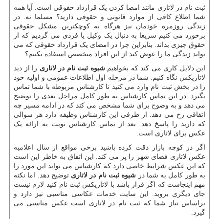
ثبت نام در لاتاری مانند امضا کردن یک قرارداد حقوقی است. آیا همه
شما اطلاع کافی از موارد قانونی و حقوقی دارید؟ مسلما نه. در
زندگی روزمره خودمان نیز هرگاه به کوچکترین مشکل حقوقی
برخورد می کنیم سریعا به دنبال یک وکیل یا فردی می گردیم که از
حقوق چیزی بداند. بنابراین چرا در امضای یک قرارداد حقوقی که می
تواند زندگی ما را عوض کند از این افراد متخصص استفاده نکنیم؟
این دلایل کاری می کند که بخواهیم
شیوه ثبت نام در لاتاری
را از دید
لاتاریکس نگاه کنیم. شما در مرحله اول اطلاعات عمومی و اولیه خود
را در بخش ثبت نام وارد می کنید تا کارشناس مربوطه با شما تماس
بگیرد. در این تماس کارشناس به طور کامل مراحل بعدی را توضیح
می دهد و به وضوح برای شما مشخص می کند که در ادامه مسیر چه
اتفاقی رخ می دهد. از طرفی این کارشناس وظیفه دارد هر سوالی
که دارید را پاسخ دهد. بعد از تماس کارشناس نوبت به ارائه یک
عکس برای لاتاری است.
اگر در کوچه بازار دقت کرده باشید برخی مواقع از سال اعلامیه
عکس لاتاری فضای شهر را پر می کند. این اتفاق به خاطر این است
که این عکس شرایط خاصی دارد که کارشناس می تواند این مورد را
به طور کامل به شما در
شیوه ثبت نام در لاتاری
توضیح دهد. اما نکته
مهم اینجاست که اگر قرار باشد با لاتاریکس ثبت نام کنید لازم نیست
جای دیگری بروید. این سایت خدمات عکاسی مناسبی نیز دارد و
براساس نیاز شما که ثبت نام در لاتاری است عکس مناسبی می
گیرد.