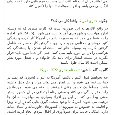
می توانند در آن ثبت نام کنند، این وبسایت فرم هایی دارد که به زبان
انگلیسی می باشد و افراد موظفند تا آنها را تکمیل کنند.
چگونه
لاتاری آمریکا
واقعا کار می کند؟
در واقع
لاتاری
به این صورت است که کارت سبزی که به وسیله
اداره مهاجرت و شهروندی آمریکا تایید می شود،
(USCIS)
این اجازه
را به شما می دهد که به صورت دائم در آمریکا کار کرده و زندگی
کنید. روشهای مختلفی وجود دارد جهت گرفتن کارت سبز که شامل
گرفتن کارت به وسیله خانواده، استخدام شدن، یا پناهندگی که
هرکسی را در این مورد تایید نمی کنند. حتی اگر شما مورد تایید قرار
بگیرید در لیست انتظار برای تایید یک خانواده و یا شغل مورد نظر
ممکن است 20 سال طول بکشد.
گام به گام با شیوه
ثبت نام لاتاری 2022 امریکا
چه بخواهیم قبول کنیم یا نکنیم، آمریکا به عنوان کشوری قدرتمند در
دنیا شناخته می شود و این اتفاق می تواند هزار و یک دلیل داشته
باشد. مسلما یک کشور وقتی قدرتمند شناخته می شود، مردمانش
راحت تر زندگی می کنند و معنی رفاه اجتماعی در آن کشور بیشتر
معنی پیدا می کند. از این رو افراد بسیاری به مهاجرت به آن جا
ترغیب می شوند. آمریکا با وجود سخت گیری هایی که در ارائه ویزا
و اقامت به خصوص به شهروندان کشورهای خاورمیانه و آسیای میانه
دارد، امکانی جالب برای سودآوری از اقبال مردم ایجاد کرده است.