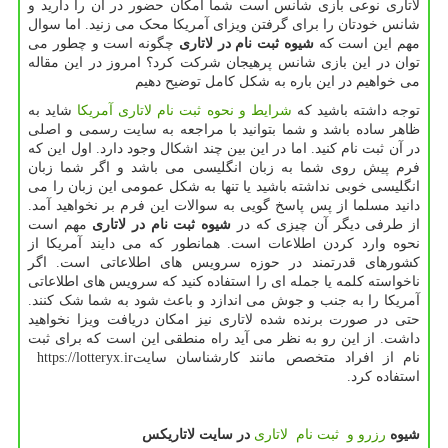
لاتاری نوعی بازی شانس است شما امکان حضور در آن را دارید و
شانس خودتان را برای گرفتن ویزای آمریکا محک می زنید. اما سوال
مهم این است که
شیوه ثبت نام در لاتاری
چگونه است و چطور می
توان در این بازی شانس پرهیجان شرکت کرد؟ امروز در این مقاله
می خواهیم در این باره به شکل کامل توضیح دهیم
توجه داشته باشید که
شرایط و نحوه ثبت نام لاتاری آمریکا
شاید به
ظاهر ساده باشد و شما بتوانید با مراجعه به سایت رسمی و اصلی
در آن ثبت نام کنید. اما در این بین چند اشکال وجود دارد. اول این که
فرم پیش روی شما به زبان انگلیسی می باشد و اگر شما زبان
انگلیسی خوبی نداشته باشید یا تنها به شکل عمومی این زبان را می
دانید مسلما از پس پاسخ گویی به سوالات این فرم بر نخواهید آمد.
از طرفی دیگر آن چیزی که در
شیوه ثبت نام در لاتاری
مهم است
نحوه وارد کردن اطلاعات است. همانطور که می دایند آمریکا از
کشورهای قدرتمند در حوزه سرویس های اطلاعاتی است. اگر
ناخواسته کلمه یا جمله ای را استفاده کنید که سرویس های اطلاعاتی
آمریکا را به جنب و جوش می اندازد و باعث شود به شما شک کنند.
حتی در صورت برنده شده لاتاری نیز امکان دریافت ویزا نخواهید
داشت. از این رو به نظر می آید راه منطقی این است که برای ثبت
نام از افراد متخصص مانند کارشناسان سایت
https://lotteryx.ir
استفاده کرد.
شیوه
رزرو و ثبت نام لاتاری
در سایت لاتاریکس