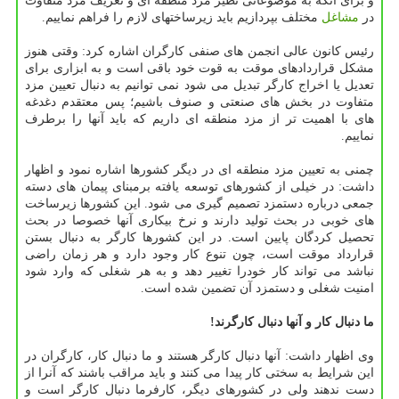
و برای آنکه به موضوعاتی نظیر مزد منطقه ای و تعریف مزد متفاوت
در
مشاغل
مختلف بپردازیم باید زیرساختهای لازم را فراهم نماییم.
رئیس کانون عالی انجمن های صنفی کارگران اشاره کرد: وقتی هنوز
مشکل قراردادهای موقت به قوت خود باقی است و به ابزاری برای
تعدیل یا اخراج کارگر تبدیل می شود نمی توانیم به دنبال تعیین مزد
متفاوت در بخش های صنعتی و صنوف باشیم؛ پس معتقدم دغدغه
های با اهمیت تر از مزد منطقه ای داریم که باید آنها را برطرف
نماییم.
چمنی به تعیین مزد منطقه ای در دیگر کشورها اشاره نمود و اظهار
داشت: در خیلی از کشورهای توسعه یافته برمبنای پیمان های دسته
جمعی درباره دستمزد تصمیم گیری می شود. این کشورها زیرساخت
های خوبی در بحث تولید دارند و نرخ بیکاری آنها خصوصا در بحث
تحصیل کردگان پایین است. در این کشورها کارگر به دنبال بستن
قرارداد موقت است، چون تنوع کار وجود دارد و هر زمان راضی
نباشد می تواند کار خودرا تغییر دهد و به هر شغلی که وارد شود
امنیت شغلی و دستمزد آن تضمین شده است.
ما دنبال کار و آنها دنبال کارگرند!
وی اظهار داشت: آنها دنبال کارگر هستند و ما دنبال کار، کارگران در
این شرایط به سختی کار پیدا می کنند و باید مراقب باشند که آنرا از
دست ندهند ولی در کشورهای دیگر، کارفرما دنبال کارگر است و