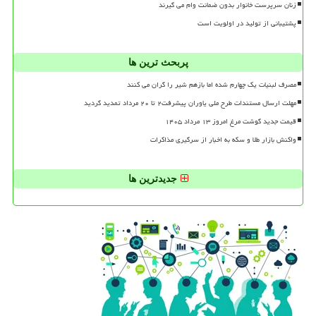
زنان سرپرست خانوار بدون ضمانت وام می گیرند
پشتیبانی از تولید در اولویت است
پربحث ترین ها
مصرف لبنیات یک چهارم شده اما بازهم شیر را گران می کنند
مهلت ارسال مستندات طرح ملی یاوران پیشرفت۲ تا ۲۰ مرداد تمدید گردید
قیمت جدید گوشت مرغ امروز ۱۳ مرداد ۱۴۰۵
واکنش بازار طلا و سکه به اخبار از سرگیری مذاکرات
جدیدترین ها