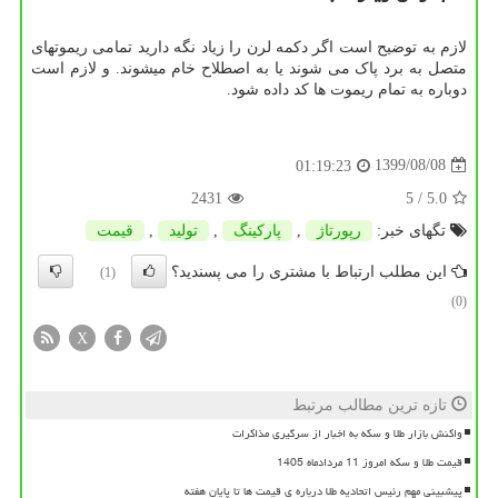
لازم به توضیح است اگر دکمه لرن را زیاد نگه دارید تمامی ریموتهای
متصل به برد پاک می شوند یا به اصطلاح خام میشوند. و لازم است
دوباره به تمام ریموت ها کد داده شود.
1399/08/08
01:19:23
2431
/ 5
5.0
تگهای خبر:
رپورتاژ
,
پاركینگ
,
تولید
,
قیمت
این مطلب ارتباط با مشتری را می پسندید؟
(1)
(0)
X
تازه ترین مطالب مرتبط
واکنش بازار طلا و سکه به اخبار از سرگیری مذاکرات
قیمت طلا و سکه امروز 11 مردادماه 1405
پیشبینی مهم رئیس اتحادیه طلا درباره ی قیمت ها تا پایان هفته