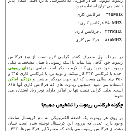
ریموت بلوتوثی هم در صورتی که دسترسی به برد اصلی امکان پذیر
نباشد می توان استفاده نمود.
۳۱۵MHZ
: فرکانس کاری
۳۵۰MHZ
فرکانس کاری :
۴۳۳MHZ
:
فرکانس کاری
۸۱۵MHZ
: فرکانس کاری
در مرحله اول مصرف کننده گرامی لازم است از نوع فرکانس
ریموت خود آگاهی پیدا نماید. یا اینکه ریموتی با همان مشخصات قبلی
ریموت خود خریداری کند. لازم به ذکر است تمامی
بردهای ریموتی
جدید با فرکانس ۴۳۳ کار میکند. و تولید برد با فرکانس کاری ۳۱۵ و
۳۵۰ چند سالی هست که تنها جهت دزدگیر ماشین و
دزدگیر اماکن
استفاده می شود. همچنین ریموت های که فرکانس کاری آنها ۸۱۵
است. بدلیل گرانی قیمت تنها در اماکن دارای نویز زیاد استفاده می
شوند..
چگونه فرکانس ریموت را تشخیص دهیم
؟
بر روی هر ریموت یک قطعه الکترونیکی به نام کریستال ساعت
وجود دارد. عددی که برروی این کریستال نوشته شده است نشان
دهنده ی فرکانس ریموت می باشد که معمولا این فرکانس ها، ۴۳۳ ،