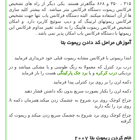
۳۱۵ ، ۳۵۰ و ۸۶۸ مگاهرتز هستند. یکی دیگر از راه های تشخیص
فرکانس ریموت دستگاه فرکانس متر میباشد. که بیشتر کلید سازی
ها از آن استفاده میکنند. البته دستگاه فرکانس یاب تنها جهت تشخیص
فرکانس ریموتهای لرنینگ کد و دیپ سوئیچ کاربرد دارد. و امکان
تشخیص فرکانس ریموت هاپینگ را به علت تغییر مداوم فرکانس این
ریموتها با دستگاه فرکانس یاب امکان پذیر نمی باشد...
آموزش مراحل کد دادن ریموت بتا
ابتدا ریموتی با فرکانس مشابه ریموت قبلی خود خریداری فرمایید
درب برد کنترل که معمولا به رنگ طوسی و یا مشکی میباشد و در
نزدیکی
درب کرکره
و یا
برد جک پارکینگی
هست را باز فرماید
دکمه لرن را بر روی برد کنترلی پیدا فرمایید.
دکمه لرن را یکبار بصورت سریع بدون نگه داشتن فشار دهید
چراغ کوچک روی برد شروع به چشمک زدن میکند.همزمان دکمه A
روی برد را نگه دارید
چراغ کوچک روی برد شروع به چشمک سریع زدن میکند و ریموت کد
گرقته
خام کردن ریموت بتا
۲۰۰۷