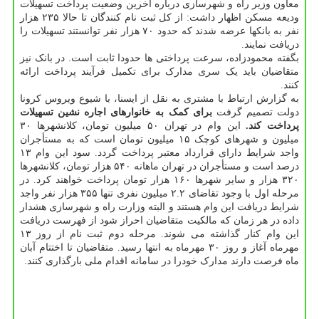
معاون وزیر راه و شهرسازی درباره آخرین وضعیت پرداخت تسهیلات
ودیعه مسکن اظهار داشت: از کل ثبت نام کنندگان تا حالا ۲۳۵ هزار
نفر به بانکها عرضه شدند که حدود ۷۰ هزار نفر توانستند تسهیلات را
دریافت نمایند.
بگفته محمودزاده، سرعت پرداختی ها حدودا ثابت است. در بانک نیز
متقاضیان باید یک سری مدارک برای تکمیل فرآیند پرداخت ارائه
کنند.
به گزارش ارتباط با مشتری به نقل از ایسنا، با شیوع ویروس کرونا
دولت تصمیم گرفت
برای کمک به خانوارهای اجاره نشین تسهیلات
پرداخت کند.
این وام در تهران ۵۰ میلیون تومان، کلانشهرها ۳۰
میلیون و شهرهای کوچک ۱۵ میلیون تومان است که به مستأجران
واجد شرایط دارای قرارداد معتبر پرداخت گردد. سود این وام ۱۳
درصد است و مستأجران در تهران ماهانه ۵۴۰ هزار تومان، کلانشهرها
۳۲۰ هزار و سایر شهرها ۱۶۰ هزار تومان پرداخت خواهند کرد. در
مرحله اول با وجود تقاضای ۲.۲ میلیون نفری تنها ۳۵۵ هزار نفر واجد
شرایط دریافت این وام هستند و البته وزارت راه و شهرسازی هشدار
داده در هر زمان که مالکیت متقاضیان احراز شود از فهرست دریافت
این وام کنار گذاشته می شوند. مرحله دوم ثبت نام از روز ۱۳
مهرماه آغاز و روز ۳۰ مهرماه به انتها رسید. متقاضیان تا اختتام آبان
ماه فرصت دارند مدارک خودرا در سامانه اقدام ملی بارگذاری کنند.