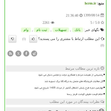
منبع:
hcrm.ir
1399/08/14
21:36:40
2261
/ 5
5.0
تگهای خبر:
بانك
,
تسهیلات
,
ثبت نام
,
وام
این مطلب ارتباط با مشتری را می پسندید؟
(1)
(0)
X
تازه ترین مطالب مرتبط
پشتیبانی از معیشت مردم با همکاری دولت و مجلس دنبال می شود
کل مطالبات فروشگاه های متصل به درگاه کالا برگ تسویه شد
چهارمین دوره طرح پایش اشتغال کشور از مرداد 1405 شروع می شود
اعلام قیمت حقیقی گوشت قرمز رسما
نظرات بینندگان در مورد این مطلب