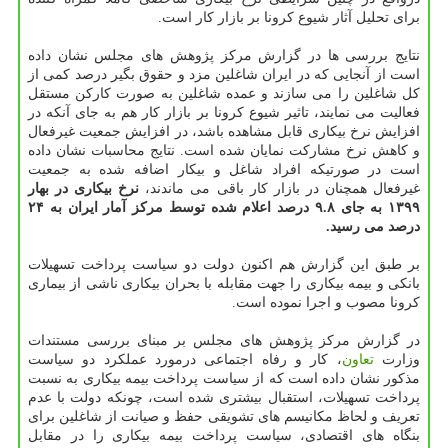
برای تحلیل آثار شیوع کرونا بر بازار کار است.
نتایج بررسی ها در گزارش مرکز پژوهش های مجلس نشان داده
است از آنجایی که در ایران شاغلین مزد و حقوق بگیر درصد کمی از
کل شاغلین را می سازند و عمده شاغلین به صورت کارکن مستقل
فعالیت می نمایند، تاثیر شیوع کرونا بر بازار کار هم به جای آنکه در
افزایش نرخ بیکاری قابل مشاهده باشد، در افزایش جمعیت غیرفعال
و کاهش نرخ مشارکت نمایان شده است. نتایج محاسبات نشان داده
است در صورتیکه افراد شاغل و بیکار اضافه شده به جمعیت
غیرفعال همچنان در بازار کار باقی می ماندند،
نرخ بیکاری در بهار
۱۳۹۹ به جای ۹.۸ درصد اعلام شده توسط مرکز آمار ایران به ۲۴
درصد می رسید.
بر طبق این گزارش هم اکنون دولت دو سیاست پرداخت تسهیلات
بانکی و بیمه بیکاری را جهت مقابله با بحران بیکاری ناشی از بیماری
کرونا مصوب و اجرا نموده است.
در گزارش مرکز پژوهش های مجلس بر مبنای بررسی مستندات
وزارت
تعاون
، کار و رفاه اجتماعی درمورد عملکرد دو سیاست
مذکور نشان داده است که از سیاست پرداخت بیمه بیکاری به نسبت
پرداخت تسهیلات، استقبال بیشتری شده است، چونکه دولت با عدم
تعریف و لحاظ مکانیسم های تشویقی حفظ و صیانت از شاغلین برای
بنگاه های اقتصادی، سیاست پرداخت بیمه بیکاری را در مقابل