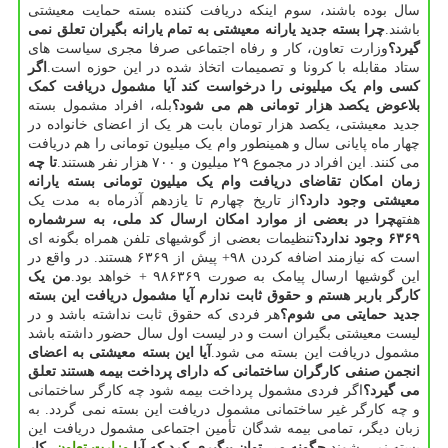
سال بوده باشند، سوم اینکه دریافت کننده بسته حمایت معیشتی
باشند.
چرا بسته جدید یارانه معیشتی به تمام یارانه بگیران تعلق نمی
گیرد؟
وزارت تعاون، کار و رفاه اجتماعی صرفا مجری سیاست های
ستاد مقابله با کرونا و تصمیمات اتخاذ شده در این حوزه است.
اگر
کسی وام یک میلیونی را درخواست کند آیا مشمول دریافت کمک
بلاعوض یکصد هزار تومانی هم می شود؟
بله، افراد مشمول بسته
جدید معیشتی، یکصد هزار تومان بابت هر یک از اعضای خانواده در
چهار ماه پایانی سال و همینطور وام یک میلیون تومانی را هم دریافت
می کنند. این افراد در مجموع ۲۹ میلیون و ۷۰۰ هزار نفر هستند.
تا چه
زمان امکان تقاضای دریافت وام یک میلیون تومانی بسته یارانه
معیشتی وجود دارد؟
از تاریخ چهارم تا یازدهم آذرماه به مدت یک
هفته
چرا در بعضی از موارد امکان ارسال کد ملی، به سرشماره
۶۳۶۹ وجود ندارد؟
تنظیمات بعضی از گوشیهای تلفن همراه بگونه ای
است که نیازمند اضافه کردن ۹۸+ پیش از ۶۳۶۹ هستند. در واقع در
این گوشیها ارسال پیامک به صورت ۹۸۶۳۶۹ + خواهد بود.
من یک
کارگر باربر هستم و حقوق ثابت ندارم آیا مشمول دریافت این بسته
جدید حمایتی می شوم؟
هر فردی که حقوق ثابت نداشته باشد و در
لیست معیشتی بگیران است و در لیست اول سال حضور داشته باشد
مشمول دریافت این بسته می شود.
آیا این بسته معیشتی به اعضای
انجمن صنفی کارگران ساختمانی که دارای پرداخت بیمه هستند تعلق
می گیرد؟
اگر فردی مشمول پرداخت بیمه شود چه کارگر ساختمانی
و چه کارگر غیر ساختمانی مشمول دریافت این بسته نمی گردد. به
زبان دیگر، تمامی بیمه شدگان تأمین اجتماعی مشمول دریافت این
بسته نمی شوند.
چگونه می توان پیگیری کرد که آیا
وزارت تعاون
، کار