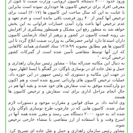
ورود حدود ۲۰۰۰ دستگاه کامیون اروپایی، وزارت صمت تا کنون از
معرفی افراد برای ترخیص کامیون ها خودداری نموده است بنابراین
با عنایت به این که سال ساخت این کامیون ها (۲۰۱۷) است برای
ترخیص آنها کمتر از ۴۰ روز فرصت باقی مانده است و عدم تعهد و
عدم ترخیص آنها باعث وارد آمدن خسارات فراوانی به این بخش
خواهد شد به منظور رفع این مشکل و همینطور پیشگیری از افزایش
بی رویه قیمت کامیون در کشور و پرهیز از ایجاد نارضایتی کامیون
داران استدعا دارد اوامر حضرتعالی به وزارت صمت ابلاغ گردد تا این
کامیون ها هم مطابق مصوبه ۱۲/۸/۹۹ ستاد اقتصادی همانند کالاهایی
که ارز آنها توسط متقاضی تأمین شده است از گمرکات کشور
ترخیص گردند. "
به دنبال این مکاتبه صدراله بمانا - مشاور رئیس سازمان راهداری و
حمل و نقل جاده ای در نوسازی ناوگان- در گفتگو با ایسنا اظهار نمود:
در جهت این مکاتبه و دستوری که رئیس جمهور در این حوزه داد،
عملیات ترخیص کامیون های وارداتی تسریع شده است و هم اکنون
دو واردکننده موفق به ثبت سفارش های خود شدند و بقیه آنها هم در
حال انجام مراحل اداری برای ثبت سفارش و ترخیص کامیون ها
هستند.
وی ادامه داد: بر مبنای قوانین و مقرارت موجود و دستورات لازم
صادر شده، کامیون هایی که در چارچوب طرح نوسازی ناوگان وارد
شده اند به حدود ۲۰۰۰ دستگاه می رسند و مقرر شده همه آنها در
اسرع وقت و با استفاده از ارز متقاضی با منشاء خارجی ترخیص
شوند.
مشاور رئیس سازمان راهداری و حمل و نقل جاده ای تصریح کرد: