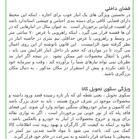
فضای داخلی
در نخستین ویژگی های یک انبار خوب برای اجاره ، اینکه این محیط
دارای فضایی کافی برای دسته بندی اجناس و چینشی استاندارد باشد
از اهمیت فراوانی برخوردار است . به عنوان مثال در انبارهایی که در
آن ها قفسه قرار می گیرد ، اینکه راهرویی با عرض ۷۰ سانتی متر
در وسط و راهرویی با عرض حداقلی نیم متری در حاشیه انبار در
نظر گرفته شود الزامیست . این قانون نانوشته از این روی اعمال
می گردد تا در مواردی که حجم بار داخل انبار افرایش می یابد ،
یافتن یا انتقال محصولات غیر ممکن نشود . در نتیجه اگر انبار مد
نظرتان نمی تواند نیازهای شما را برآورده کند ، وقت و سرمایه خود
را تلف نکرده و پیش از استقرار در مکان مذکور ، به دنبال مکان
بزرگتری باشید.
ویژگی سکوی تحویل کالا
سکوی تحویل ، یعنی نقطه ای که بار تازه رسیده قصد ورود داشته و
محصولات موجود در شرف خروج هستند ، باید به حدی بزرگ باشد
که کامیون و سایر خودروهای سنگین بتوانند وارد آن شوند. این فضای
فاقد پله که از نور خوبی نیز برخوردار است ، اگر به نواری نقاله
برای ورود و خروج محصولات از انبار به خودرو و بالعکس باشد ،
علاوه بر اینکه به کیفیت کار کارگران و بهبود روند ثبت اطلاعات کالا
کمک می کند، باعث می شود تا مواد فاسد شدنی نیز کمتر در
محیطی نا مساعد قرار داشته و به سرعت در جای خود قرار گیرند.