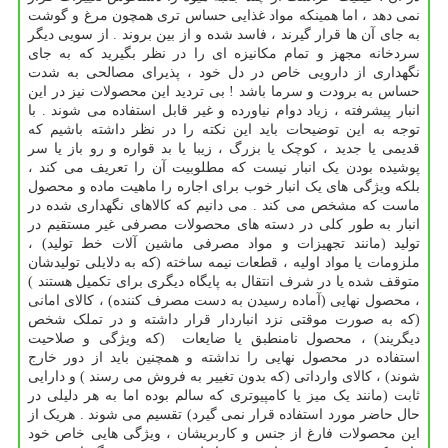
نمی دهد ، اما همینکه مواد غذایی حساس تری همچون مرغ و گوشت
به جای آن ها قرار گیرند ، فاسد شده و از بین بروند . از سویی دیگر
سردخانه مجهز و تمام مکانیزه ای را در نظر بگیرید که به جای
نگهداری از دارویی خاص در دل خود ، پذیرای مصالحی به شدت
حساس به برودت و سرما باشد ! بی تردید این محصولات نیز در این
انبار پیشرفته ، زیاد دوام نیاورده و غیر قابل استفاده می شوند . با
توجه به این توضیحات باید این نکته را در نظر داشته باشیم که
قدیمی یا جدید ، کوچک یا بزرگ ، زیبا یا بد قواره و رو باز یا سر
پوشیده بودن یک انبار نیست که مطلوبیت آن را تعریف می کند ،
بلکه ویژگی های یک انبار خوب برای اجاره را ماهیت ماده و محصول
ماست که مشخص می کند . می دانیم که کالاهای نگهداری شده در
انبار به طور کلی در دسته های محصولات مصرفی غیر مستقیم در
تولید (مانند تجهیزات و مواد مصرفی ماشین آلات خط تولید) ،
ملزومات یا مواد اولیه ، قطعات نیمه ساخته (که به دلایلی تولیدشان
متوقف شده یا در شرف انتقال به پایگاه دیگری برای تکمیل هستند )
، محصول نهایی (آماده رسیدن به دست مصرف کننده) ، کالای امانی
(که به صورت موقتی نزد انباردار قرار داشته و در تملک شخص
دیگریند) ، محصول نامنطبق یا ضایعات (که ویژگی و صلاحیت
استفاده در محصول نهایی را نداشته و همچنین باید از دور خارج
شوند) ، کالای وارداتی (که بدون تغییر به فروش می رسند ) و دارایی
ثابت (مانند یک میز یا کامپیوتری که سالم بوده اما به هر دلیلی در
حال حاضر مورد استفاده قرار نمی گیرد) تقسیم می شوند . هریک از
این محصولات فارغ از جنس و کاربریشان ، ویژگی هایی خاص خود