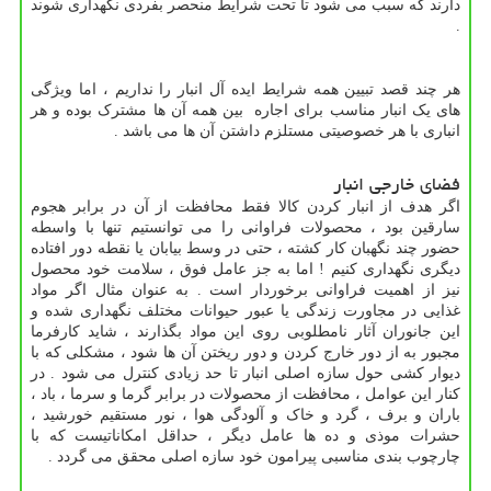
دارند که سبب می شود تا تحت شرایط منحصر بفردی نگهداری شوند
.
هر چند قصد تبیین همه شرایط ایده آل انبار را نداریم ، اما ویژگی
های یک انبار مناسب برای اجاره بین همه آن ها مشترک بوده و هر
انباری با هر خصوصیتی مستلزم داشتن آن ها می باشد .
فضای خارجی انبار
اگر هدف از انبار کردن کالا فقط محافظت از آن در برابر هجوم
سارقین بود ، محصولات فراوانی را می توانستیم تنها با واسطه
حضور چند نگهبان کار کشته ، حتی در وسط بیابان یا نقطه دور افتاده
دیگری نگهداری کنیم ! اما به جز عامل فوق ، سلامت خود محصول
نیز از اهمیت فراوانی برخوردار است . به عنوان مثال اگر مواد
غذایی در مجاورت زندگی یا عبور حیوانات مختلف نگهداری شده و
این جانوران آثار نامطلوبی روی این مواد بگذارند ، شاید کارفرما
مجبور به از دور خارج کردن و دور ریختن آن ها شود ، مشکلی که با
دیوار کشی حول سازه اصلی انبار تا حد زیادی کنترل می شود . در
کنار این عوامل ، محافظت از محصولات در برابر گرما و سرما ، باد ،
باران و برف ، گرد و خاک و آلودگی هوا ، نور مستقیم خورشید ،
حشرات موذی و ده ها عامل دیگر ، حداقل امکاناتیست که با
چارچوب بندی مناسبی پیرامون خود سازه اصلی محقق می گردد .