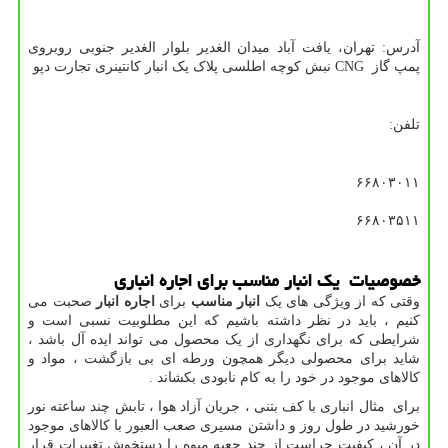
آدرس: تهران، یافت آباد میدان الغدیر بلوار الغدیر جنوبی روبروی
پمپ گاز
CNG
نبش کوچه اطلسی پلاک یک انبار کانتینری تجارت دپو
تلفن:
۶۶۸۰۳۰۱۱
۶۶۸۰۳۵۱۱
خصوصیات یک انبار مناسب برای
اجاره
انباری
وقتی که از ویژگی های یک
انبار مناسب
برای
اجاره انبار
صحبت می
کنیم ، باید در نظر داشته باشیم که این مطلوبیت نسبی است و
شرایطی که برای نگهداری از یک محصول می تواند ایده آل باشد ،
شاید برای محصولی دیگر همچون ورطه ای بی بازگشت ، مواد و
کالاهای موجود در خود را به کام نابودی بکشاند .
برای مثال انباری با کف بتنی ، جریان آزاد هوا ، تابش چند ساعته نور
خورشید در طول روز و داشتن مسیری صعب العبور با کالاهای موجود
در آن ، کیفیت حراست از چند جعبه میوه را دستخوش تغییرات قرار