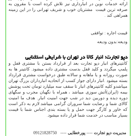
ارائه خدمات نوین در انبارداری نیز تلاش کرده است با مقرون به
صرفه ترین قیمت مشتریان خوب و شریف تهرانی را در این زمینه
همراهی کند .
قیمت اجاره : توافقی
ودیعه:بدون ودیعه
دپو تجارت؛ انبار کالا در تهران با شرایطی استثنایی
کانتینرهای انبار دپو تجارت بعد از قرارداد بستن با مشتری قفل و
پلمپ میگردد و کلید قفل بدست مشتری داده میشود. کانتینر ها به
صورت روزانه و یا ماهانه و سالانه طبق درخواست مشتری قرارداد
بسته میشود .انبار دارای جواز کسب از اتحادیه انبارداران بزرگ تهران
میباشدو کلیه کانتینرهای انبار تا سقف سه میلیارد تومان تحت پوشش
بیمه (ایران)آتش سوزی میباشد ، همراه با نگهبان مجرب و سگهای
دوره دیده و دوربین دید در شب جهت امنیت انبار. هدف ما امنیت
کالای شما و رضایت شما سروران گرامی میباشد.لازم به ذکر است
که خاور و کارگر جهت حمل و یا بسته بندی اجناس شما با قیمت
بسیار مناسب در خدمت شما قرار داده میشود.
مدیریت دپو تجارت
----
پورخطایی
---- 09121828750